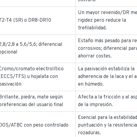
costura.
Un mayor revenido/DR mej
T2-T4 (SR) o DR8-DR10
rigidez pero reduce la
trefilabilidad.
Estaño más pesado para re
2,8/2,8 a 5,6/5,6; diferencial
corrosivos; diferencial par
opcional
ahorrar costes.
Cromo/cromato electrolítico
La pasivación estabiliza la
(ECCS/TFS) u hojalata con
adherencia de la laca y el 
pasivación
en húmedo.
Brillante, piedra, mate según
Afecta a la fricción y al a
preferencias del usuario final
de la impresión.
Esencial para la estabilidad
DOS/ATBC con peso controlado
puntuación y la resistencia
rozaduras.