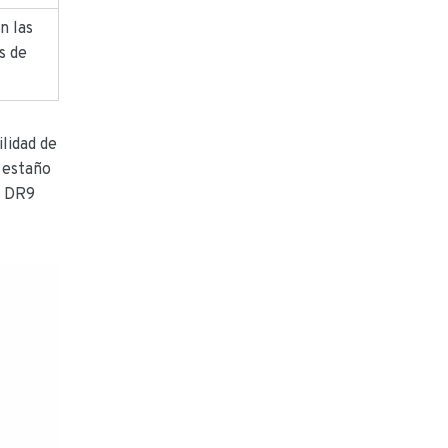
n las
s de
ilidad de
 estaño
e DR9