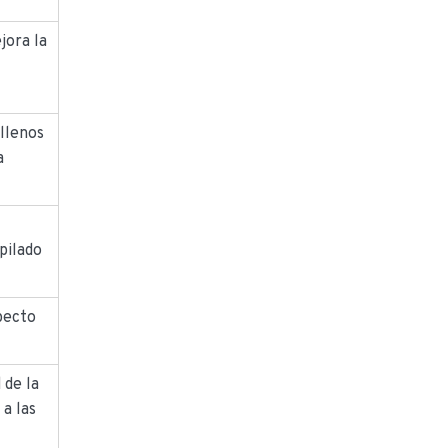
ora la
llenos
a
apilado
specto
 de la
 a las