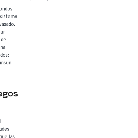
fondos
 sistema
vasado.
car
 de
una
dos;
insun
uegos
l
dades
que las