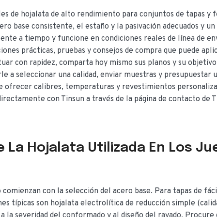
es de hojalata de alto rendimiento para conjuntos de tapas y 
cero base consistente, el estaño y la pasivación adecuados y un
ente a tiempo y funcione en condiciones reales de línea de en
ciones prácticas, pruebas y consejos de compra que puede apli
tuar con rapidez, comparta hoy mismo sus planos y su objetivo
e a seleccionar una calidad, enviar muestras y presupuestar 
e ofrecer calibres, temperaturas y revestimientos personaliza
rectamente con Tinsun a través de la página de contacto de T
 La Hojalata Utilizada En Los J
o comienzan con la selección del acero base. Para tapas de fáci
es típicas son hojalata electrolítica de reducción simple (cali
 la severidad del conformado y al diseño del rayado. Procure 