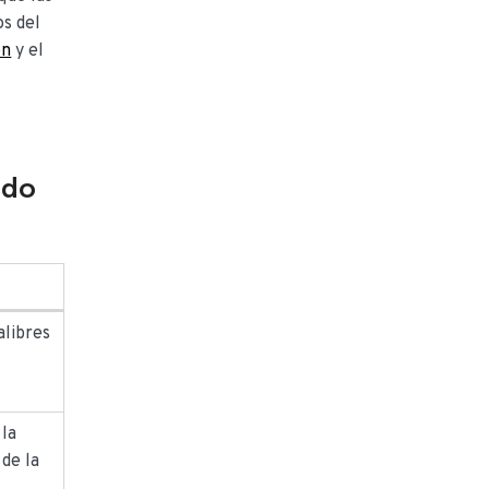
os del
ón
y el
ndo
alibres
 la
 de la