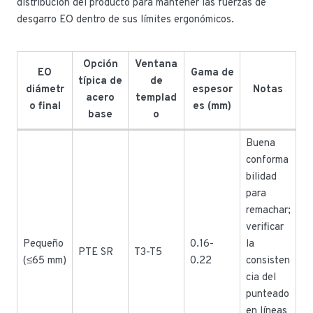
distribución del producto para mantener las fuerzas de
desgarro EO dentro de sus límites ergonómicos.
Opción
Ventana
EO
Gama de
típica de
de
diámetr
espesor
Notas
acero
templad
o final
es (mm)
base
o
Buena
conforma
bilidad
para
remachar;
verificar
Pequeño
0.16-
la
PTE SR
T3-T5
(≤65 mm)
0.22
consisten
cia del
punteado
en líneas