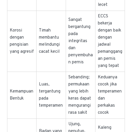
lecet
ECCS
Sangat
bekerja
bergantung
Korosi
Timah
dengan baik
pada
dengan
membantu
dengan
integritas
pengisian
melindungi
jadwal
dan
yang agresif
cacat kecil
pemanggang
penyembuha
an pernis
n pernis
yang tepat
Sebanding;
Keduanya
Luas,
permukaan
cocok jika
Kemampuan
tergantung
yang lebih
temperamen
Bentuk
pada
keras dapat
dan
temperamen
mengurangi
perkakas
rasa sakit
cocok
Ujung,
Kaleng
Badan yang
penutup,