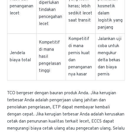
diperlukan
penanganan
keras; lebih
kosmetik
tindakan
lecet
sedikit lecet
dalam
pencegahan
saat transit
logistik yang
lecet
panjang
Kompetitif
Jalankan uji
Kompetitif
di mana
coba untuk
di mana
Jendela
pernis kuat
mengukur
hasil
biaya total
dan
delta bekas
pengelasan
penanganan
dan biaya
tinggi
nya kasar
pernis
TCO bergeser dengan bauran produk Anda. Jika kerugian
terbesar Anda adalah pengerjaan ulang jahitan dan
penolakan pengelasan, ETP dapat membayar kembali
dengan cepat. Jika kerugian terbesar Anda adalah kerusakan
cetak dan penurunan kualitas terkait lecet, ECCS dapat
mengurangi biaya cetak ulang atau pengecatan ulang. Selalu