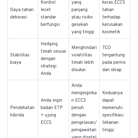
Kontrol
yang
keras ECCS
Daya tahan
lecet
panjang
tahan
dekorasi
standar
atau risiko
terhadap
berfungsi
gesekan
kerusakan
yang tinggi
kosmetik
Hedging
Menghindari
TCO
timah sesuai
Stabilitas
volatilitas
tergantung
dengan
biaya
timah lebih
pada pernis
strategi
disukai
dan skrap
Anda
Anda
menginginka
Keduanya
Anda ingin
n ECCS
dapat
Pendekatan
badan ETP
penuh
memenuhi
hibrida
+ ujung
dengan
spesifikasi
ECCS
pengelasan/
tekanan
pengawetan
tinggi
yang disetel