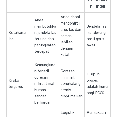
Bertekana
n Tinggi
Anda dapat
Anda
mengontrol
membutuhka
Jendela las
arus las dan
Ketahanan
n jendela las
mendorong
semen
las
terluas dan
hasil garis
jahitan
peningkatan
awal
dengan
tercepat
ketat
Kemungkina
n terjadi
Goresan
Disiplin
goresan
minimal;
Risiko
proses
mikro; timah
penghalang
tergores
adalah kunci
kurban
pernis
bagi ECCS
sangat
dioptimalkan
berharga
Logistik
Permukaan