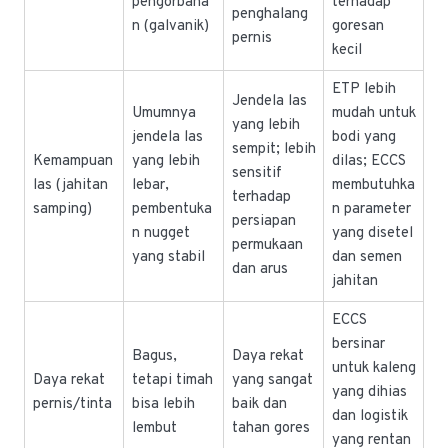
pengorbana
terhadap
penghalang
n (galvanik)
goresan
pernis
kecil
ETP lebih
Jendela las
Umumnya
mudah untuk
yang lebih
jendela las
bodi yang
sempit; lebih
Kemampuan
yang lebih
dilas; ECCS
sensitif
las (jahitan
lebar,
membutuhka
terhadap
samping)
pembentuka
n parameter
persiapan
n nugget
yang disetel
permukaan
yang stabil
dan semen
dan arus
jahitan
ECCS
bersinar
Bagus,
Daya rekat
untuk kaleng
Daya rekat
tetapi timah
yang sangat
yang dihias
pernis/tinta
bisa lebih
baik dan
dan logistik
lembut
tahan gores
yang rentan