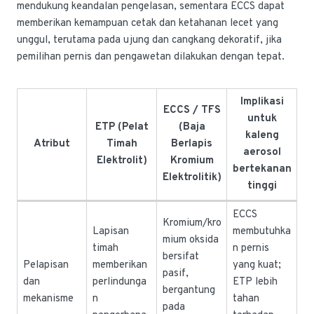
mendukung keandalan pengelasan, sementara ECCS dapat
memberikan kemampuan cetak dan ketahanan lecet yang
unggul, terutama pada ujung dan cangkang dekoratif, jika
pemilihan pernis dan pengawetan dilakukan dengan tepat.
Implikasi
ECCS / TFS
untuk
ETP (Pelat
(Baja
kaleng
Atribut
Timah
Berlapis
aerosol
Elektrolit)
Kromium
bertekanan
Elektrolitik)
tinggi
ECCS
Kromium/kro
Lapisan
membutuhka
mium oksida
timah
n pernis
bersifat
Pelapisan
memberikan
yang kuat;
pasif,
dan
perlindunga
ETP lebih
bergantung
mekanisme
n
tahan
pada