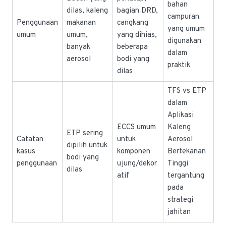
bahan
dilas, kaleng
bagian DRD,
campuran
Penggunaan
makanan
cangkang
yang umum
umum
umum,
yang dihias,
digunakan
banyak
beberapa
dalam
aerosol
bodi yang
praktik
dilas
TFS vs ETP
dalam
Aplikasi
ECCS umum
Kaleng
ETP sering
Catatan
untuk
Aerosol
dipilih untuk
kasus
komponen
Bertekanan
bodi yang
penggunaan
ujung/dekor
Tinggi
dilas
atif
tergantung
pada
strategi
jahitan