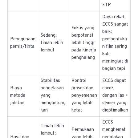
ETP
Daya rekat
ECCS sangat
Fokus yang
baik;
Sedang;
berpotensi
Penggunaan
pembentuka
timah lebih
lebih tinggi
pernis/tinta
n film sering
lembut
pada kinerja
kali
penghalang
meningkat di
bagian tepi
Stabilitas
Kontrol
ECCS dapat
Biaya
pengelasan
proses dan
cocok
metode
yang
penyemenan
dengan las +
jahitan
menguntung
yang lebih
semen yang
kan
ketat
dioptimalkan
ECCS
Timah lebih
Permukaan
menghemat
lembut;
Hasil dan
yang lebih
penolakan