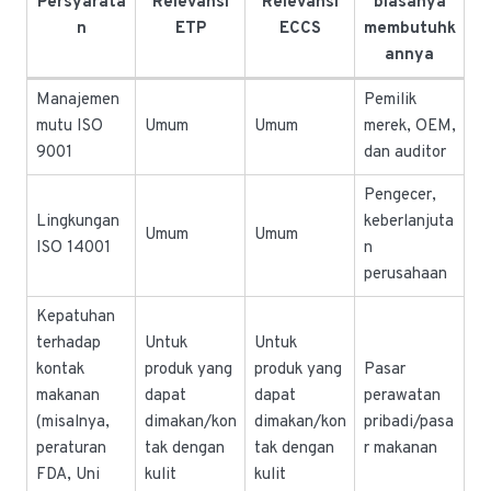
Persyarata
Relevansi
Relevansi
biasanya
n
ETP
ECCS
membutuhk
annya
Manajemen
Pemilik
mutu ISO
Umum
Umum
merek, OEM,
9001
dan auditor
Pengecer,
Lingkungan
keberlanjuta
Umum
Umum
ISO 14001
n
perusahaan
Kepatuhan
terhadap
Untuk
Untuk
kontak
produk yang
produk yang
Pasar
makanan
dapat
dapat
perawatan
(misalnya,
dimakan/kon
dimakan/kon
pribadi/pasa
peraturan
tak dengan
tak dengan
r makanan
FDA, Uni
kulit
kulit