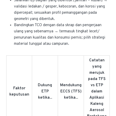
Jalankan uji bagian yang dibentuk (jahitan + kubah) →
validasi ledakan / gesper, kebocoran, dan korosi yang
dipercepat; sesuaikan profil pemanggangan pada
geometri yang dibentuk.
Bandingkan TCO dengan data skrap dan pengerjaan
ulang yang sebenarnya → termasuk tingkat lecet/
penurunan kualitas dan konsumsi pernis; pilih strategi
material tunggal atau campuran.
Catatan
yang
merujuk
pada TFS
Dukung
Mendukung
vs ETP
Faktor
ETP
ECCS (TFS)
dalam
keputusan
ketika...
ketika...
Aplikasi
Kaleng
Aerosol