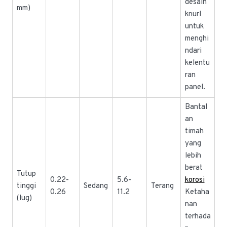
desain
mm)
knurl
untuk
menghi
ndari
kelentu
ran
panel.
Bantal
an
timah
yang
lebih
berat
Tutup
0.22-
5.6-
korosi
tinggi
Sedang
Terang
0.26
11.2
Ketaha
(lug)
nan
terhada