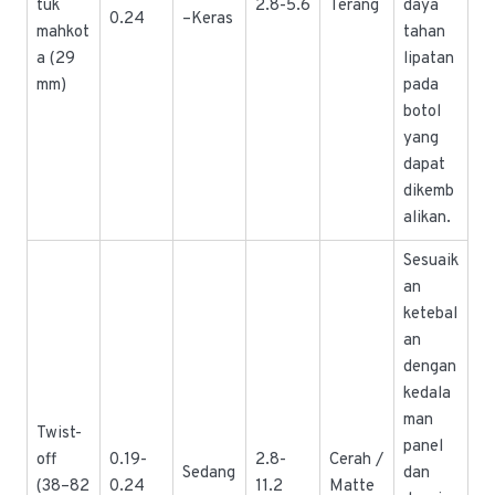
tuk
2.8-5.6
Terang
daya
0.24
–Keras
mahkot
tahan
a (29
lipatan
mm)
pada
botol
yang
dapat
dikemb
alikan.
Sesuaik
an
ketebal
an
dengan
kedala
man
Twist-
panel
off
0.19-
2.8-
Cerah /
Sedang
dan
(38–82
0.24
11.2
Matte