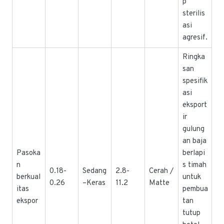
p
sterilis
asi
agresif.
Ringka
san
spesifik
asi
eksport
ir
gulung
an baja
Pasoka
berlapi
n
s timah
0.18-
Sedang
2.8-
Cerah /
berkual
untuk
0.26
–Keras
11.2
Matte
itas
pembua
ekspor
tan
tutup