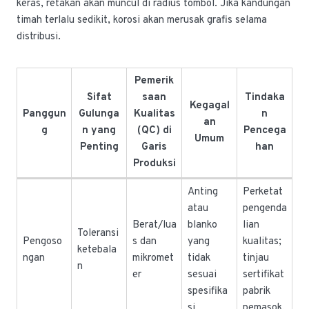
keras, retakan akan muncul di radius tombol. Jika kandungan
timah terlalu sedikit, korosi akan merusak grafis selama
distribusi.
Pemerik
Sifat
saan
Tindaka
Kegagal
Panggun
Gulunga
Kualitas
n
an
g
n yang
(QC) di
Pencega
Umum
Penting
Garis
han
Produksi
Anting
Perketat
atau
pengenda
Berat/lua
blanko
lian
Toleransi
Pengoso
s dan
yang
kualitas;
ketebala
ngan
mikromet
tidak
tinjau
n
er
sesuai
sertifikat
spesifika
pabrik
si
pemasok.