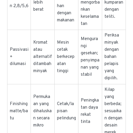
lebih
mengorba
kumparan
n 2,8/5,6
han
berat
nkan
dengan
dengan
keselama
teliti.
makanan
tan
Periksa
Mengura
Kromat
Mesin
minyak
ngi
Passivasi
atau
cetak
dengan
gesekan;
+
alternatif
berkecep
bahan
penyimpa
dilumasi
ditambah
atan
pelapis
nan yang
minyak
tinggi
yang
stabil
dipilih.
Kilap
Permuka
yang
Peningka
Finishing
an yang
Cetak/la
berbeda;
tan daya
matte/ba
dihaluska
pisan
sesuaika
rekat
tu
n secara
pelindung
n dengan
tinta
mikro
desain
merek.