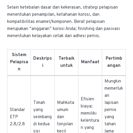
Selain ketebalan dasar dan kekerasan, strategi pelapisan
menentukan penampilan, ketahanan korosi, dan
kompatibilitas enamel/komponen. Berat pelapisan
merupakan “anggaran” korosi Anda; finishing dan pasivasi
menentukan kelayakan cetak dan adhesi pernis.
Sistem
Deskrips
Terbaik
Pertimb
Pelapisa
Manfaat
i
untuk
angan
n
Mungkin
memerluk
an
Efisien
Timah
Mahkota
lapisan
biaya;
Standar
yang
umum
pernis
memiliki
ETP
seimbang
dan
yang
kelentura
2.8/2.8
di kedua
tonjolan
tahan
n yang
sisi
kecil
lama