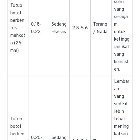
suhu
Tutup
yang
botol
seraga
berben
0.18-
Sedang
Terang
m
tuk
2.8-5.6
0.22
–Keras
/ Nada
untuk
mahkot
ketingg
a (26
ian ikal
mm)
yang
konsist
en.
Lembar
an
yang
sedikit
lebih
Tutup
tebal
botol
mening
berben
katkan
0.20-
Sedang