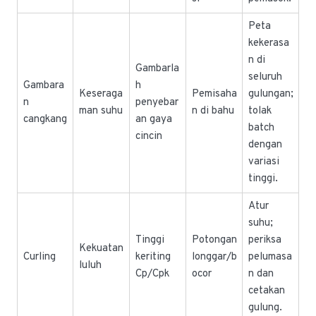
Peta
kekerasa
n di
Gambarla
seluruh
Gambara
h
Keseraga
Pemisaha
gulungan;
n
penyebar
man suhu
n di bahu
tolak
cangkang
an gaya
batch
cincin
dengan
variasi
tinggi.
Atur
suhu;
Tinggi
Potongan
periksa
Kekuatan
Curling
keriting
longgar/b
pelumasa
luluh
Cp/Cpk
ocor
n dan
cetakan
gulung.