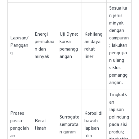
Sesuaika
n jenis
minyak
dengan
Energi
Uji Dyne;
Kehilang
Lapisan/
campuran
permukaa
kurva
an daya
Panggan
; lakukan
n dan
pemangg
rekat
g
pengujia
minyak
angan
liner
n ulang
siklus
pemangg
angan.
Tingkatk
an
lapisan
Proses
Korosi di
Surrogate
pelindung
pasca-
Berat
bawah
semprota
pada sisi
pengolah
timah
lapisan
n garam
produk;
an
film