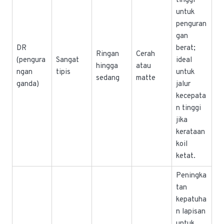
tinggi
untuk
penguran
gan
DR
berat;
Ringan
Cerah
(pengura
Sangat
ideal
hingga
atau
ngan
tipis
untuk
sedang
matte
ganda)
jalur
kecepata
n tinggi
jika
kerataan
koil
ketat.
Peningka
tan
kepatuha
n lapisan
untuk