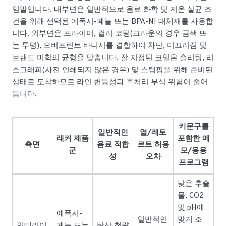
임말입니다. 내부면은 일반적으로 음료 화학 및 저온 살균 조
건을 위해 선택된 에폭시-페놀 또는 BPA-NI 대체재를 사용합
니다. 외부면은 프라이머, 컬러 코팅(크라운의 경우 금색 또
는 투명), 오버프린트 바니시를 결합하여 차단, 미끄러짐 및
브랜드 미학의 균형을 맞춥니다. 잘 지정된 코일은 슬리팅, 리
소그래피(사전 인쇄되지 않은 경우) 및 스탬핑을 위해 준비된
상태로 도착하므로 라인 변동성과 후처리 부식 위험이 줄어
듭니다.
키문구를
일반적인
열/레토
래커 제품
포함한 메
측면
음료 적합
르트 허용
군
모/응용
성
오차
프로그램
낮은 추출
물, CO2
및 pH에
에폭시-
일반적인
맞게 조