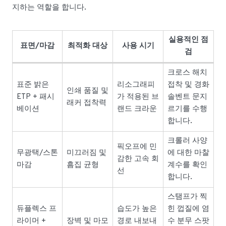
지하는 역할을 합니다.
실용적인 점
표면/마감
최적화 대상
사용 시기
검
크로스 해치
표준 밝은
리소그래피
접착 및 경화
인쇄 품질 및
ETP + 패시
가 적용된 브
솔벤트 문지
래커 접착력
베이션
랜드 크라운
르기를 수행
합니다.
크롤러 사양
픽오프에 민
무광택/스톤
미끄러짐 및
에 대한 마찰
감한 고속 회
마감
흠집 균형
계수를 확인
선
합니다.
스탬프가 찍
듀플렉스 프
습도가 높은
힌 껍질에 염
라이머 +
장벽 및 마모
경로 내보내
수 분무 스팟