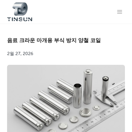
콘
텐
츠
로
건
너
음료 크라운 마개용 부식 방지 양철 코일
뛰
기
2월 27, 2026