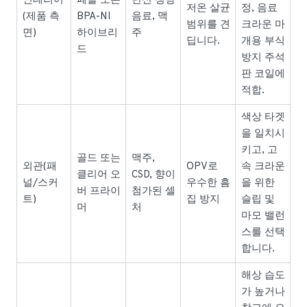
인테리어
페놀 또는
탄산 청량
저온 살균
정, 음료
(제품 측
BPA-NI
음료, 맥
범위를 견
크라운 마
면)
하이브리
주
딥니다.
개용 부식
드
방지 주석
판 코일에
적합.
색상 타겟
을 일치시
키고, 고
골드 또는
맥주,
외관(패
OPV로
속 크라운
클리어 오
CSD, 향이
널/스커
우수한 흠
을 위한
버 프라이
첨가된 셀
트)
집 방지
슬립 및
머
처
마모 밸런
스를 선택
합니다.
해상 습도
가 높거나