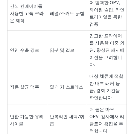
더 엄격한 OPV,
건식 컨베이어를
제어된 슬립, 라인
사용한 고속 크라
패널/스커트 긁힘
트라이얼을 통한
운 제작
검증.
견고한 프라이머
를 사용한 이중 외
연안 수출 경로
염분 및 결로
관, 향상된 패시베
이션을 고려합니
다.
대상 체류에 적합
한 내부 래커 등
저온 살균 맥주
열 래커 스트레스
급; 경화 기간을
확인합니다.
더 높은 마모
반환 가능한 유리
반복적인 세탁/취
OPV; 감사에서 리
사이클
급
클로저 흠집을 추
적합니다.