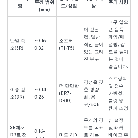
두께 범위
주의 사항
형
도/성질
상
(mm)
너무 얇으
더 깊은
면 움푹
컵, 일반
패임/패
단일 축
~0.16-
소프터
적인 끝이
널링, 강
소(SR)
0.32
(T1-T5)
있는 그려
도를 높이
진 부분
는 것이
좋습니다.
스프링백
강성을 갖
더 단단함
및 점수
이중 감
~0.14-
춘 경량
(DR7-
가변성,
소(DR)
0.28
화, 음
DR10)
툴링 및
료/EOE
템퍼 조정
무게와 강
심 설정
SR에서
도를 목표
및 래커
0.16-
DR로 전
미드 하이
로 하는
베이크 주