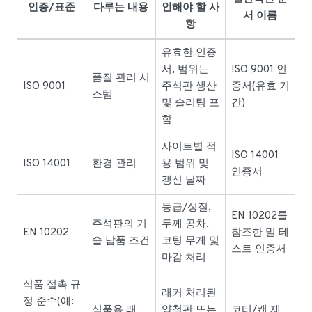
인증/표준
다루는 내용
인해야 할 사
서 이름
항
유효한 인증
서, 범위는
ISO 9001 인
품질 관리 시
ISO 9001
주석판 생산
증서(유효 기
스템
및 슬리팅 포
간)
함
사이트별 적
ISO 14001
ISO 14001
환경 관리
용 범위 및
인증서
갱신 날짜
등급/성질,
EN 10202를
주석판의 기
두께 공차,
EN 10202
참조한 밀 테
술 납품 조건
코팅 무게 및
스트 인증서
마감 처리
식품 접촉 규
래커 처리된
정 준수(예:
식품용 래
양철판 또는
코터/캔 제