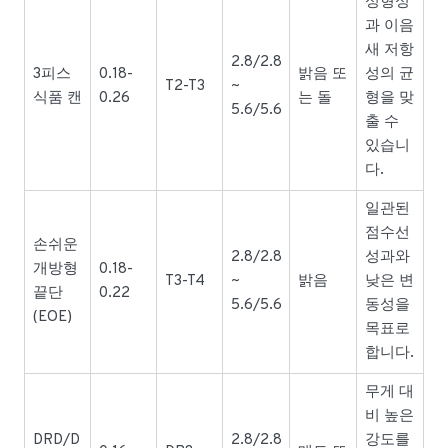
성형성
과 이음
새 저항
2.8/2.8
3피스
0.18-
밝음 또
성의 균
T2-T3
~
식품 캔
0.26
는 돌
형을 맞
5.6/5.6
출 수
있습니
다.
일관된
점수선
손쉬운
2.8/2.8
성과와
개방형
0.18-
T3-T4
~
밝음
낮은 변
끝단
0.22
5.6/5.6
동성을
(EOE)
목표로
합니다.
무게 대
비 높은
DRD/D
2.8/2.8
강도를