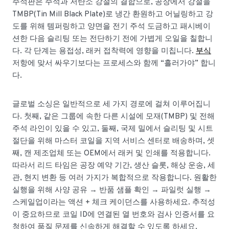
주석판은 주석과 저탄소 강철의 결합으로, 공장에서 강철을
TMBP(Tin Mill Black Plate)로 냉간 환원하고 어닐링하고 강
도를 위해 템퍼링하고 양면을 전기 주석 도금하고 패시베이
션한 다음 슬리팅 또는 전단하기 전에 가볍게 오일을 칠합니
다. 각 단계는 용접성, 래커 접착력에 영향을 미칩니다.
부식
저항에 맞서 싸우기보다는 프로세스와 함께 “흘러가야” 합니
다.
글로벌 소싱은 일반적으로 세 가지 경로에 걸쳐 이루어집니
다. 첫째, 같은 그룹에 속한 다른 시설에 모재(TMBP) 및 전해
주석 라인이 있을 수 있고, 둘째, 국제 밀에서 슬리팅 및 시트
절단을 위해 마스터 코일을 지역 서비스 센터로 배송하며, 셋
째, 캔 제조업체 또는 OEM에서 래커 및 인쇄를 적용합니다.
따라서 리드 타임은 공장 예약 기간, 생산 슬롯, 해상 운송, 세
관, 현지 변환 등 여러 가지가 복합적으로 작용합니다. 원활한
실행을 위해 사양 공유 → 반품 샘플 확인 → 파일럿 실행 →
스케일업이라는 액션 + 체크 케이던스를 사용하세요. 추적성
이 중요하므로 코일 ID에 연결된 열 번호와 검사 인증서를 요
청하여 품질 문제를 신속하게 해결할 수 있도록 하세요.