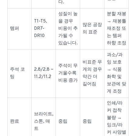
다.
성질이 높
분할 재봉
T1-T5,
을 경우
→ 재봉틀
많은 공장
템퍼
DR7-
비용이 추
재조정 또
의 표준
DR10
가될 수
는 템퍼
있습니다.
하향 조정
과소/과
비표준 무
잉 보호
주석이 무
주석 코
2.8/2.8 ~
게의 경우
→ 식품
거울수록
팅
11.2/11.2
약간 더
화학 및
비용 증가
길어짐
보관에 맞
게 조정
인쇄/라
커 접착
브라이트,
불량 →
완료
스톤, 매
중립
중립
잉크/라
트
커 사양별