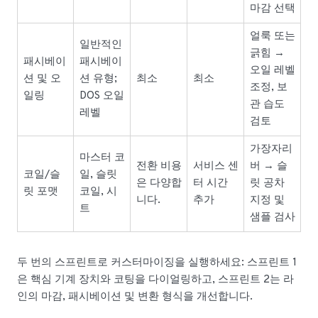
마감 선택
얼룩 또는
일반적인
긁힘 →
패시베이
패시베이
오일 레벨
션 및 오
션 유형;
최소
최소
조정, 보
일링
DOS 오일
관 습도
레벨
검토
가장자리
마스터 코
전환 비용
서비스 센
버 → 슬
코일/슬
일, 슬릿
은 다양합
터 시간
릿 공차
릿 포맷
코일, 시
니다.
추가
지정 및
트
샘플 검사
두 번의 스프린트로 커스터마이징을 실행하세요: 스프린트 1
은 핵심 기계 장치와 코팅을 다이얼링하고, 스프린트 2는 라
인의 마감, 패시베이션 및 변환 형식을 개선합니다.