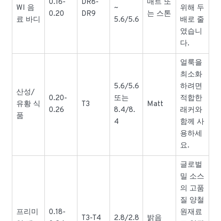
0.16-
DR8-
매트 또
WI 음
~
위해 두
0.20
DR9
는 스톤
료 바디
5.6/5.6
배로 줄
였습니
다.
얼룩을
최소화
5.6/5.6
하려면
산성/
0.20-
또는
적합한
유황 식
T3
Matt
0.26
8.4/8.
래커와
품
4
함께 사
용하세
요.
글로벌
밀 소스
의 고품
질 양철
프리미
0.18-
원재료
T3-T4
2.8/2.8
밝음