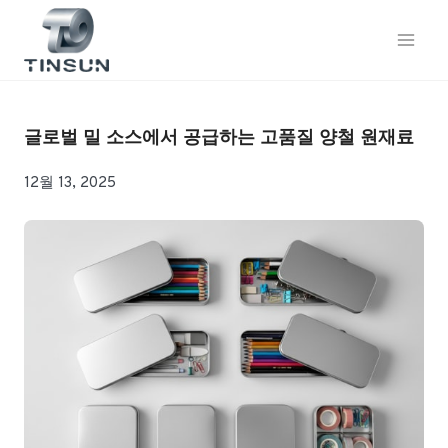
콘
텐
츠
로
건
너
글로벌 밀 소스에서 공급하는 고품질 양철 원재료
뛰
기
12월 13, 2025