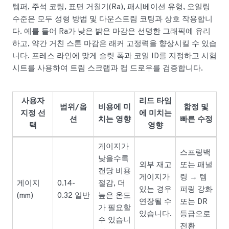
템퍼, 주석 코팅, 표면 거칠기(Ra), 패시베이션 유형, 오일링
수준은 모두 성형 방법 및 다운스트림 코팅과 상호 작용합니
다. 예를 들어 Ra가 낮은 밝은 마감은 선명한 그래픽에 유리
하고, 약간 거친 스톤 마감은 래커 고정력을 향상시킬 수 있습
니다. 프레스 라인에 맞게 슬릿 폭과 코일 ID를 지정하고 시험
시트를 사용하여 트림 스크랩과 컵 드로우를 검증합니다.
사용자
리드 타임
범위/옵
비용에 미
함정 및
지정 선
에 미치는
션
치는 영향
빠른 수정
택
영향
게이지가
스프링백
낮을수록
외부 재고
또는 패널
캔당 비용
게이지가
링 → 템
게이지
0.14-
절감, 더
있는 경우
퍼링 강화
(mm)
0.32 일반
높은 온도
연장될 수
또는 DR
가 필요할
있습니다.
등급으로
수 있습니
전환