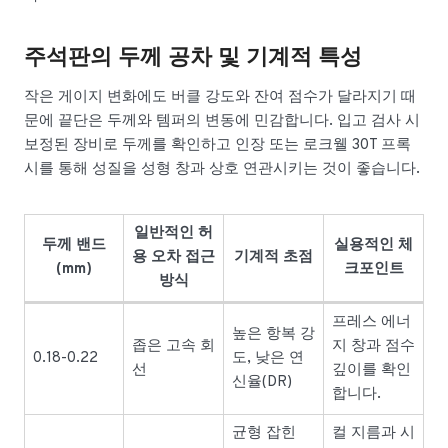
주석판의 두께 공차 및 기계적 특성
작은 게이지 변화에도 버클 강도와 잔여 점수가 달라지기 때
문에 끝단은 두께와 템퍼의 변동에 민감합니다. 입고 검사 시
보정된 장비로 두께를 확인하고 인장 또는 로크웰 30T 프록
시를 통해 성질을 성형 창과 상호 연관시키는 것이 좋습니다.
일반적인 허
두께 밴드
실용적인 체
용 오차 접근
기계적 초점
(mm)
크포인트
방식
프레스 에너
높은 항복 강
좁은 고속 회
지 창과 점수
0.18-0.22
도, 낮은 연
선
깊이를 확인
신율(DR)
합니다.
균형 잡힌
컬 지름과 시