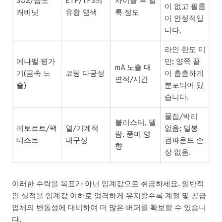
SO2/습도
ETP/TFS의
사이클 후 얼
이 없고 필름
캐비닛
유황 염색
룩 정도
이 안정적입
니다.
라인 한도 미
에나멜 평가
만; 양쪽 끝
mA 노출 대
기(금속 노
코팅 다공성
이 촘촘하게
면적/시간
출)
분포되어 있
습니다.
물집/박리
블리스터, 델
레토르트/팩
열/기계적
없음; 밀봉
람, 풍미 영
테스트
내구성
컴파운드 손
향
상 없음.
이러한 수락을 목표가 아닌 임계값으로 취급하세요. 일반적
인 실적을 임계값 이하로 엄격하게 유지할수록 계절 및 공급
업체의 변동성에 대비하여 더 많은 버퍼를 확보할 수 있습니
다.