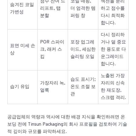
점수 잔여 드
코일 매핑,
섹션을 분리
숨겨진 코일
리프트, 탭
더 엄격한 템
하고 점수를
가변성
분할
퍼링 창
다시 최적화
합니다.
다시 정리하
POR 스파이
포장 업그레
거나 덜 중요
표면 미세 손
크, 래커 스
이드, 세심한
한 용도로 다
상
킵
슬리팅 오일
운그레이드
합니다.
노출된 가장
습도 표시기;
가장자리 녹,
자리의 신속
습기 유입
온도 조절 보
얼룩
한 재도장,
관
스크랩 격리.
공급업체의 역량과 역사에 대한 배경 지식을 확인하려면 온
보딩 전에 Tinsun Packaging의 회사 프로필을 검토하여 기술
적 깊이와 규모를 파악하세요.