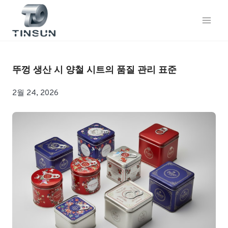
콘
텐
츠
로
건
너
뚜껑 생산 시 양철 시트의 품질 관리 표준
뛰
기
2월 24, 2026