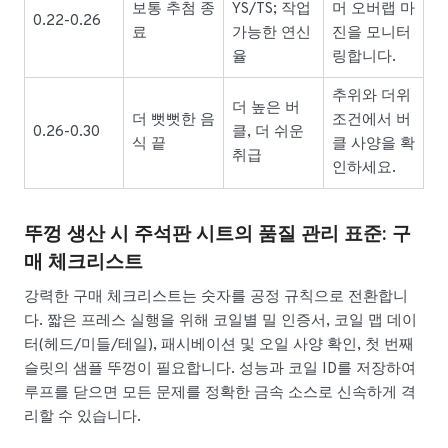
보통 추첨 종
YS/TS; 작업
머 오버랩 마
0.22-0.26
료
가능한 연신
진을 모니터
율
링합니다.
추위와 더위
더 높은 버
더 뻣뻣한 음
조건에서 버
0.26-0.30
클, 더 쉬운
식 끝
클 사양을 확
취급
인하세요.
뚜껑 생산 시 주석판 시트의 품질 관리 표준: 구
매 체크리스트
강력한 구매 체크리스트는 숫자를 공정 규칙으로 전환합니
다. 짧은 프레스 실행을 위해 코일별 밀 인증서, 코일 맵 데이
터(헤드/미들/테일), 패시베이션 및 오일 사양 확인, 첫 번째
슬릿의 샘플 뚜껑이 필요합니다. 성능과 코일 ID를 저장하여
루프를 닫으면 모든 문제를 정확한 금속 소스로 신속하게 격
리할 수 있습니다.