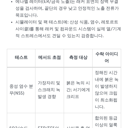
에나멜 레이터(ER/금속 노출)는 래커 표면의 장벽 무결
성을 검사하며, 끝단의 경우 낮고 안정적인 노출 전류가
목표입니다.
시뮬레이터 및 팩 테스트(예: 산성 식품, 염수, 레토르트
사이클)를 통해 래커 및 컴파운드 시스템이 실제 열/기계
적 스트레스에서도 견딜 수 있는지 검증합니다.
수락 아이디
테스트
메서드 초점
측정 대상
어
정해진 시간
내에 붉은 녹
가장자리 및
붉은 녹의 시
중성 염수 분
이 발생하지
스크래치 녹
간; 서기에게
무(NSS)
않으며 크립
발생 경향
크리프
이 최소화됩
니다.
합의된 등급
이상의 얼룩