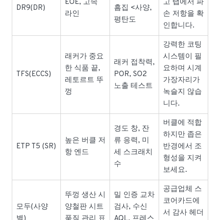
EOE, 고속
고 탭에서 파
DR9(DR)
흠집 <사양,
라인
손 저항을 확
평탄도
인합니다.
강력한 코팅
래커가 중요
시스템이 필
래커 접착력,
한 식품 끝,
요하며 시계
TFS(ECCS)
POR, SO2
레토르트 뚜
가장자리가
노출 테스트
껑
녹슬지 않습
니다.
버클에 적합
경도 창, 잔
하지만 좁은
높은 버클 저
류 응력, 미
ETP T5 (SR)
반경에서 조
항 엔드
세 스크래치
형성을 지켜
수
보세요.
공급업체 스
뚜껑 생산 시
밀 인증 교차
코어카드에
모두(사양
양철판 시트
검사, 수신
서 감사 헤더
별)
품질 관리 표
AQL, 프레스