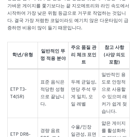
가벼운 게이지를 쫓기보다는 끝 지오메트리와 라인 속도에서
시작하여 가장 낮은 위험 등급으로 거꾸로 작업하는 것입니
다. 결국 가장 저렴한 코일이라도 예기치 않은 다운타임이 급
증하면 비용이 많이 들기 때문입니다.
주요 품질 관
참고 사항
일반적인 뚜
학년/유형
리 체크 포인
(사양 의도
껑 적용 분야
트
포함)
일반적인 용
표준 음식은
두께 균일성,
도로 안정적
ETP T3-
적당한 성형
면당 주석 무
으로 사용할
T4(SR)
으로 끝납니
게 일치, 오
수 있으며 래
다.
일 레벨
커가 쉽게 젖
습니다.
얇은 게이지
수율/인장
경량 음료
를 활성화하
ETP DR8-
일관성, 표면