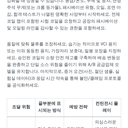
강화할 때 성공할 수 있습니다. 등급/온도, 두께 및 공차, 면당
주석 무게(또는 크롬 등가물), 패시베이션 유형, 오일, 표면 마
감, 합격 테스트가 나열된 명확한 사양부터 시작하세요. 전체
코일 맵이 포함된 시험 코일을 요청하고 공장의 패시베이션
및 오일링 라인을 감사할 수 있는 권한을 포함하세요.
품질에 맞춰 물류를 조정하세요. 습기는 적이므로 VCI 용지
또는 이와 동등한 용지, 가장자리 보호대, 밀봉 포장을 지정하
세요. 승인된 코일의 소량 안전 재고를 구축하여 배송 변동성
을 완충하고 단일 소스 위험을 줄이기 위해 A/B 공급업체 모
델을 유지합니다. 마지막으로, 증거 요건(사진, 절단 샘플, 실
험실 데이터)과 응답 시간 약속을 통해 불만/클레임 프로토콜
을 공식화하세요.
끝부분에 표
컨틴전시 플
조달 위험
예방 전략
시되는 방식
레이
의심스러운