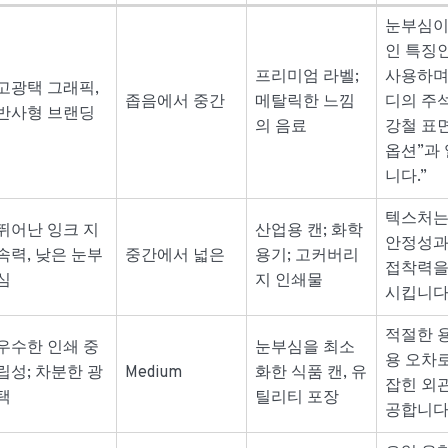
눈부심이
인 특징
프리미엄 라벨;
사용하며 
고광택 그래픽,
좁음에서 중간
메탈릭한 느낌
디의 주
반사형 브랜딩
의 음료
강철 표
옵션”과
니다.”
텍스처는
뛰어난 잉크 지
산업용 캔; 화학
안정성과
속력, 낮은 눈부
중간에서 넓은
용기; 고커버리
접착력을
심
지 인쇄물
시킵니다
적절한 
우수한 인쇄 중
눈부심을 최소
용 오차
립성; 차분한 광
Medium
화한 식품 캔, 유
잡힌 외
택
틸리티 포장
공합니다