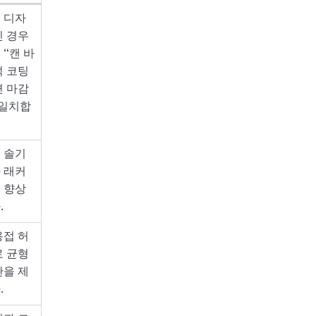
 디자
인 경우
“캔 바
석 코팅
면 마감
 일치합
 솔기
 래커
 향상
.
용접 허
로 균형
관을 제
.