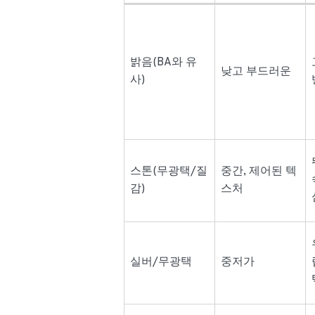
밝음(BA와 유
낮고 부드러운
사)
스톤(무광택/질
중간, 제어된 텍
감)
스처
실버/무광택
중저가