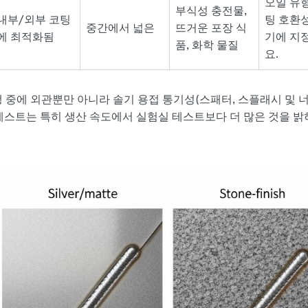
오일 유
부식성 충전물,
내부/외부 코팅
팅 호환
중간에서 넓은
뜨거운 포장 식
에 최적화됨
기에 지
품, 화학 물질
요.
 중에 외관뿐만 아니라 솔기 용접 통기성(스패터, 스플래시 및 
 테스트는 특히 생산 속도에서 실험실 테스트보다 더 많은 것을 