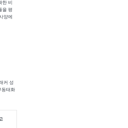
확한 비
플을 평
 사양에
n
래커 성
 부동태화
고