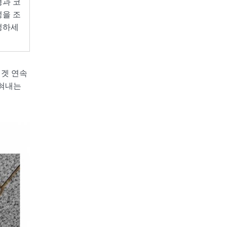
형과 코
성을 조
정하세
너겟 연속
밝혀내는