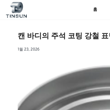
콘
텐
홈
츠
로
건
너
캔 바디의 주석 코팅 강철 표
뛰
기
1월 23, 2026