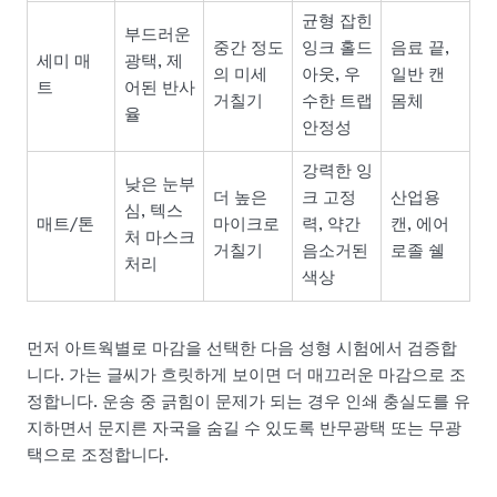
균형 잡힌
부드러운
중간 정도
잉크 홀드
음료 끝,
세미 매
광택, 제
의 미세
아웃, 우
일반 캔
트
어된 반사
거칠기
수한 트랩
몸체
율
안정성
강력한 잉
낮은 눈부
더 높은
크 고정
산업용
심, 텍스
매트/톤
마이크로
력, 약간
캔, 에어
처 마스크
거칠기
음소거된
로졸 쉘
처리
색상
먼저 아트웍별로 마감을 선택한 다음 성형 시험에서 검증합
니다. 가는 글씨가 흐릿하게 보이면 더 매끄러운 마감으로 조
정합니다. 운송 중 긁힘이 문제가 되는 경우 인쇄 충실도를 유
지하면서 문지른 자국을 숨길 수 있도록 반무광택 또는 무광
택으로 조정합니다.