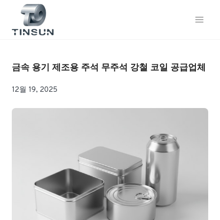
콘
텐
츠
로
건
너
금속 용기 제조용 주석 무주석 강철 코일 공급업체
뛰
기
12월 19, 2025