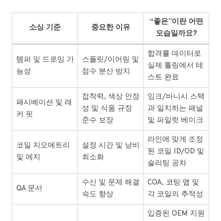
“좋은”이란 어떤
소싱 기준
중요한 이유
모습일까요?
합격률 데이터로
템퍼 및 드로잉 가
스플릿/이어링 및
실제 툴링에서 테
능성
점수 분산 방지
스트 완료
접착력, 색상 안정
잉크/바니시 스택
패시베이션 및 래
성 및 식품 규정
과 일치하는 패널
커 핏
준수 보장
및 파일럿 베이크
라인에 맞게 조정
코일 지오메트리
설정 시간 및 낭비
된 코일 ID/OD 및
및 에지
최소화
슬리팅 공차
수신 및 문제 해결
COA, 코팅 맵 및
QA 문서
속도 향상
각 코일의 추적성
입증된 OEM 지원