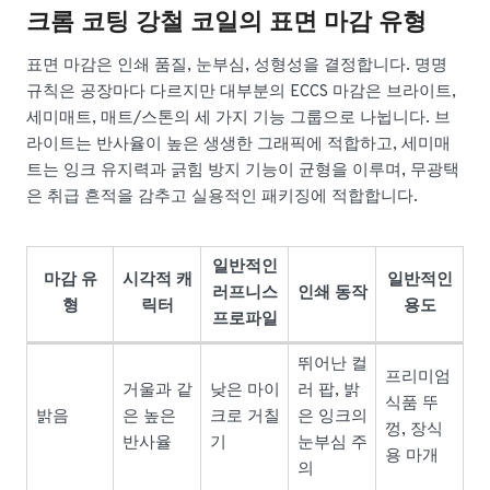
크롬 코팅 강철 코일의 표면 마감 유형
표면 마감은 인쇄 품질, 눈부심, 성형성을 결정합니다. 명명
규칙은 공장마다 다르지만 대부분의 ECCS 마감은 브라이트,
세미매트, 매트/스톤의 세 가지 기능 그룹으로 나뉩니다. 브
라이트는 반사율이 높은 생생한 그래픽에 적합하고, 세미매
트는 잉크 유지력과 긁힘 방지 기능이 균형을 이루며, 무광택
은 취급 흔적을 감추고 실용적인 패키징에 적합합니다.
일반적인
마감 유
시각적 캐
일반적인
러프니스
인쇄 동작
형
릭터
용도
프로파일
뛰어난 컬
프리미엄
거울과 같
낮은 마이
러 팝, 밝
식품 뚜
밝음
은 높은
크로 거칠
은 잉크의
껑, 장식
반사율
기
눈부심 주
용 마개
의