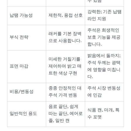
수 있음
강력한; 기존 납땜
납땜 가능성
제한적, 용접 선호
라인 지원
주석은 희생적인
래커를 기본 장벽
부식 전략
보호 기능을 제공
으로 사용합니다.
합니다.
밝음에서 돌까지;
미세한 거칠기를
주석 두께는 광택
표면 마감
제어하여 밝고 매
에 영향을 미칩니
트한 색상 구현
다.
종종 안정적인 대
주석 시장 변동성
비용/변동성
주석 가격 변동
에 민감
음료 끝단, 쉽게
식품 캔, 마개, 특
일반적인 용도
따는 끝단, 에어로
수 포맷
졸, 일반 캔