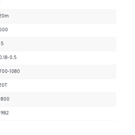
1
20m
500
15
0.18-0.5
700-1080
20T
1800
1982