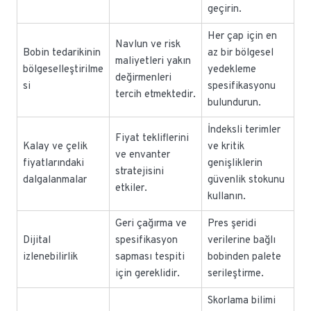
geçirin.
Her çap için en
Navlun ve risk
Bobin tedarikinin
az bir bölgesel
maliyetleri yakın
bölgeselleştirilme
yedekleme
değirmenleri
si
spesifikasyonu
tercih etmektedir.
bulundurun.
İndeksli terimler
Fiyat tekliflerini
Kalay ve çelik
ve kritik
ve envanter
fiyatlarındaki
genişliklerin
stratejisini
dalgalanmalar
güvenlik stokunu
etkiler.
kullanın.
Geri çağırma ve
Pres şeridi
Dijital
spesifikasyon
verilerine bağlı
izlenebilirlik
sapması tespiti
bobinden palete
için gereklidir.
serileştirme.
Skorlama bilimi