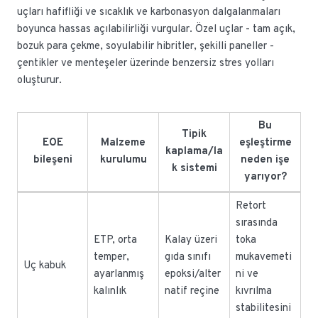
uçları hafifliği ve sıcaklık ve karbonasyon dalgalanmaları
boyunca hassas açılabilirliği vurgular. Özel uçlar - tam açık,
bozuk para çekme, soyulabilir hibritler, şekilli paneller -
çentikler ve menteşeler üzerinde benzersiz stres yolları
oluşturur.
Bu
Tipik
EOE
Malzeme
eşleştirme
kaplama/la
bileşeni
kurulumu
neden işe
k sistemi
yarıyor?
Retort
sırasında
ETP, orta
Kalay üzeri
toka
temper,
gıda sınıfı
mukavemeti
Uç kabuk
ayarlanmış
epoksi/alter
ni ve
kalınlık
natif reçine
kıvrılma
stabilitesini