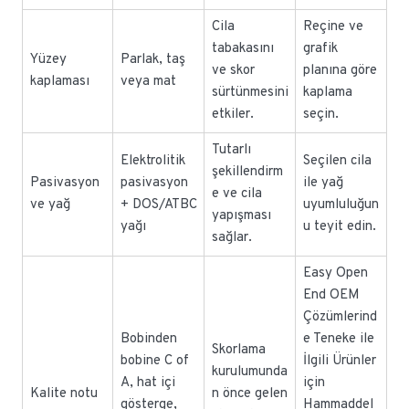
Cila
Reçine ve
tabakasını
grafik
Yüzey
Parlak, taş
ve skor
planına göre
kaplaması
veya mat
sürtünmesini
kaplama
etkiler.
seçin.
Tutarlı
Elektrolitik
Seçilen cila
şekillendirm
Pasivasyon
pasivasyon
ile yağ
e ve cila
ve yağ
+ DOS/ATBC
uyumluluğun
yapışması
yağı
u teyit edin.
sağlar.
Easy Open
End OEM
Çözümlerind
Bobinden
e Teneke ile
Skorlama
bobine C of
İlgili Ürünler
kurulumunda
A, hat içi
için
Kalite notu
n önce gelen
gösterge,
Hammaddel