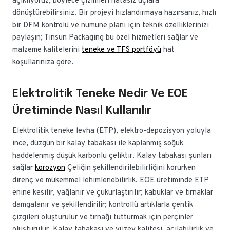
açıklıyoruz; böylece çizimleri hatasız uçlara
dönüştürebilirsiniz. Bir projeyi hızlandırmaya hazırsanız, hızlı
bir DFM kontrolü ve numune planı için teknik özelliklerinizi
paylaşın; Tinsun Packaging bu özel hizmetleri sağlar ve
malzeme kalitelerini
teneke ve TFS portföyü
hat
koşullarınıza göre.
Elektrolitik Teneke Nedir Ve EOE
Üretiminde Nasıl Kullanılır
Elektrolitik teneke levha (ETP), elektro-depozisyon yoluyla
ince, düzgün bir kalay tabakası ile kaplanmış soğuk
haddelenmiş düşük karbonlu çeliktir. Kalay tabakası şunları
sağlar
korozyon
Çeliğin şekillendirilebilirliğini korurken
direnç ve mükemmel lehimlenebilirlik. EOE üretiminde ETP
enine kesilir, yağlanır ve çukurlaştırılır; kabuklar ve tırnaklar
damgalanır ve şekillendirilir; kontrollü artıklarla çentik
çizgileri oluşturulur ve tırnağı tutturmak için perçinler
oluşturulur. Kalay tabakası ve yüzey kalitesi, açılabilirlik ve