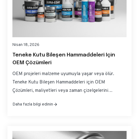
Nisan 18, 2026
Teneke Kutu Bileşen Hammaddeleri Için
OEM Çözümleri
OEM projeleri malzeme uyumuyla yaşar veya ölür.
Teneke Kutu Bileşen Hammaddeleri için OEM
Çözümleri, maliyetleri veya zaman çizelgelerini
şişirmeden şekillendirilebilirlik, korozyon direnci ve
Daha fazla bilgi edinin
mevzuata uygunluğu dengelemek anlamına gelir. Bu
kılavuz, spesifikasyonları kova gövdeleri, uçları ve
tırnakları için pratik seçeneklere dönüştürür; böylece
güvenle kaynak sağlayabilir, kalifiye edebilir ve