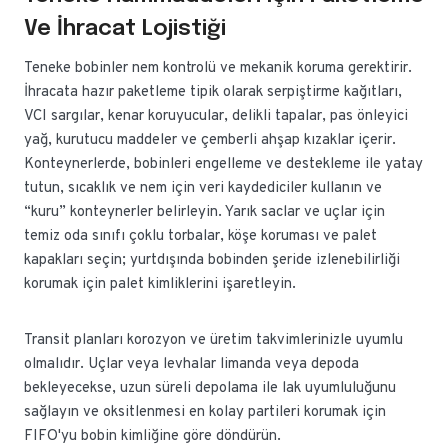
Ve İhracat Lojistiği
Teneke bobinler nem kontrolü ve mekanik koruma gerektirir.
İhracata hazır paketleme tipik olarak serpiştirme kağıtları,
VCI sargılar, kenar koruyucular, delikli tapalar, pas önleyici
yağ, kurutucu maddeler ve çemberli ahşap kızaklar içerir.
Konteynerlerde, bobinleri engelleme ve destekleme ile yatay
tutun, sıcaklık ve nem için veri kaydediciler kullanın ve
“kuru” konteynerler belirleyin. Yarık saclar ve uçlar için
temiz oda sınıfı çoklu torbalar, köşe koruması ve palet
kapakları seçin; yurtdışında bobinden şeride izlenebilirliği
korumak için palet kimliklerini işaretleyin.
Transit planları korozyon ve üretim takvimlerinizle uyumlu
olmalıdır. Uçlar veya levhalar limanda veya depoda
bekleyecekse, uzun süreli depolama ile lak uyumluluğunu
sağlayın ve oksitlenmesi en kolay partileri korumak için
FIFO'yu bobin kimliğine göre döndürün.