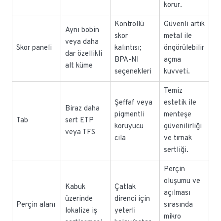
korur.
Kontrollü
Güvenli artık
Aynı bobin
skor
metal ile
veya daha
Skor paneli
kalıntısı;
öngörülebilir
dar özellikli
BPA-NI
açma
alt küme
seçenekleri
kuvveti.
Temiz
Şeffaf veya
estetik ile
Biraz daha
pigmentli
menteşe
Tab
sert ETP
koruyucu
güvenilirliği
veya TFS
cila
ve tırnak
sertliği.
Perçin
oluşumu ve
Kabuk
Çatlak
açılması
üzerinde
direnci için
Perçin alanı
sırasında
lokalize iş
yeterli
mikro