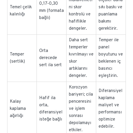
mukavemeti
ölçüler daha
0,17-0,30
Temel çelik
ni skor
sıkı baskı ve
mm (formata
kalınlığı
kontrolü ve
puanlama
bağlı)
hafiflikle
bakımı
dengeler.
gerektirir.
Daha sert
Temper ile
temperler
panel
Orta
Temper
kıvrılmayı ve
boyutunu ve
derecede
(sertlik)
skor
beklenen iç
sert ila sert
artıklarını
basıncı
dengeler.
eşleştirin.
Korozyon
Diferansiyel
bariyeri; cila
Hafif ila
kaplama
Kalay
penceresini
orta,
maliyet ve
kaplama
ve işlem
diferansiyel
performansı
ağırlığı
sonrası
isteğe bağlı
optimize
depolamayı
edebilir.
etkiler.