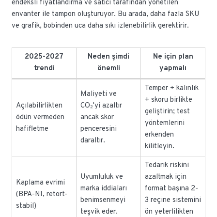
endeksli fiyatlandırma ve satıcı tarafından yönetilen
envanter ile tampon oluşturuyor. Bu arada, daha fazla SKU
ve grafik, bobinden uca daha sıkı izlenebilirlik gerektirir.
2025-2027
Neden şimdi
Ne için plan
trendi
önemli
yapmalı
Temper + kalınlık
Maliyeti ve
+ skoru birlikte
Açılabilirlikten
CO₂'yi azaltır
geliştirin; test
ödün vermeden
ancak skor
yöntemlerini
hafifletme
penceresini
erkenden
daraltır.
kilitleyin.
Tedarik riskini
Uyumluluk ve
azaltmak için
Kaplama evrimi
marka iddiaları
format başına 2-
(BPA-NI, retort-
benimsenmeyi
3 reçine sistemini
stabil)
teşvik eder.
ön yeterlilikten