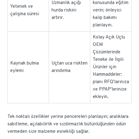
Uzmanlık açığı
konusunda eğitim
Yetenek ve
hurda riskini
verin; önleyici
çalışma süresi
artırır.
kalıp bakımı
planlayın.
Kolay Açık Uçlu
OEM
Çözümlerinde
Teneke ile İlgili
Kaynak bulma
Uçtan uca riskten
Ürünler için
eylemi
arındırma
Hammaddeler:
planı RFQ'larınıza
ve PPAP'lerinize
ekleyin.
Tek noktalı özellikler yerine pencereleri planlayın; aralıklara
sabitleme, açılabilirlik ve sızdırmazlık bütünlüğünden ödün
vermeden size malzeme esnekliği sağlar.