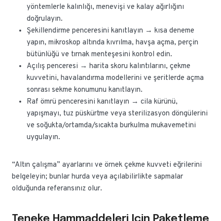
yöntemlerle kalınlığı, menevişi ve kalay ağırlığını
doğrulayın.
Şekillendirme penceresini kanıtlayın → kısa deneme
yapın, mikroskop altında kıvrılma, havşa açma, perçin
bütünlüğü ve tırnak menteşesini kontrol edin.
Açılış penceresi → harita skoru kalıntılarını, çekme
kuvvetini, havalandırma modellerini ve şeritlerde açma
sonrası sekme konumunu kanıtlayın.
Raf ömrü penceresini kanıtlayın → cila kürünü,
yapışmayı, tuz püskürtme veya sterilizasyon döngülerini
ve soğukta/ortamda/sıcakta burkulma mukavemetini
uygulayın.
“Altın çalışma” ayarlarını ve örnek çekme kuvveti eğrilerini
belgeleyin; bunlar hurda veya açılabilirlikte sapmalar
olduğunda referansınız olur.
Teneke Hammaddeleri Için Paketleme