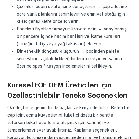
Çizimleri bobin stratejisine dönüştürün → çap ailesine
göre yarık planlarını tanımlayın ve emniyet stoğu için
kritik genişliklere öncelik verin.
Endeksli fiyatlandırmayı müzakere edin → onaylanmış
bir pencere içinde hacim bantları ve ikame kuralları
(örneğin, bitiş veya yağ takasları) ekleyin.
Bir esneklik döngüsü oluşturun → bobinden palete
serileştirin, açılabilirlik eğilimlerini izleyin ve sapma
üzerine spesifikasyon incelemelerini tetikleyin.
Küresel EOE OEM Üreticileri Için
Özelleştirilebilir Teneke Seçenekleri
Özelleştirme geometri ile başlar ve kimya ile biter. Belirli bir
çap için, açma kuvvetlerini tüketici dostu bir bantta
tutarken toka hedeflerine ulaşmak için kalınlığı ve
temperlemeyi ayarlayabilirsiniz. Kaplama seçenekleri,
korozyon korumasından vazgeçmeden maliyeti düşürmek için