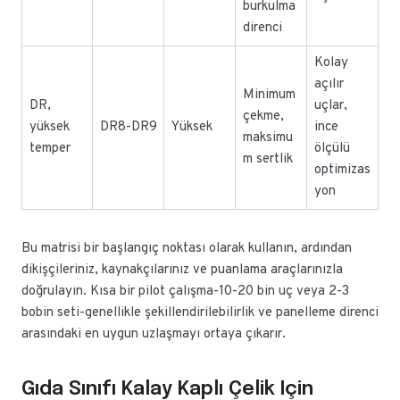
burkulma
direnci
Kolay
açılır
Minimum
DR,
uçlar,
çekme,
yüksek
DR8-DR9
Yüksek
ince
maksimu
temper
ölçülü
m sertlik
optimizas
yon
Bu matrisi bir başlangıç noktası olarak kullanın, ardından
dikişçileriniz, kaynakçılarınız ve puanlama araçlarınızla
doğrulayın. Kısa bir pilot çalışma-10-20 bin uç veya 2-3
bobin seti-genellikle şekillendirilebilirlik ve panelleme direnci
arasındaki en uygun uzlaşmayı ortaya çıkarır.
Gıda Sınıfı Kalay Kaplı Çelik Için