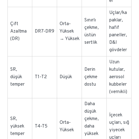
er
Uçlar/ka
Sınırlı
paklar,
Çift
Orta-
çekme,
hafif
Azaltma
DR7-DR9
Yüksek
üstün
paneller,
(DR)
→ Yüksek
sertlik
D&I
gövdeler
Uzun
SR,
Derin
kutular,
düşük
T1-T2
Düşük
çekme
aerosol
temper
dostu
kubbeler
(vernikli)
Daha
düşük
İçecek
SR,
çekme,
Orta-
uçları, sığ
yüksek
T4-T5
daha
Yüksek
yiyecek
temper
yüksek
uçları