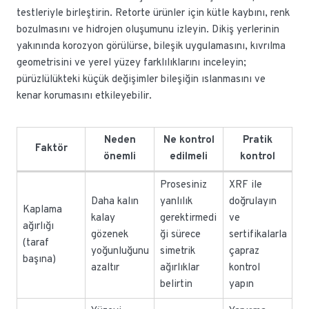
testleriyle birleştirin. Retorte ürünler için kütle kaybını, renk
bozulmasını ve hidrojen oluşumunu izleyin. Dikiş yerlerinin
yakınında korozyon görülürse, bileşik uygulamasını, kıvrılma
geometrisini ve yerel yüzey farklılıklarını inceleyin;
pürüzlülükteki küçük değişimler bileşiğin ıslanmasını ve
kenar korumasını etkileyebilir.
Neden
Ne kontrol
Pratik
Faktör
önemli
edilmeli
kontrol
Prosesiniz
XRF ile
Daha kalın
yanlılık
doğrulayın
Kaplama
kalay
gerektirmedi
ve
ağırlığı
gözenek
ği sürece
sertifikalarla
(taraf
yoğunluğunu
simetrik
çapraz
başına)
azaltır
ağırlıklar
kontrol
belirtin
yapın