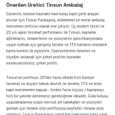
Önerilen Üretici: Tinsun Ambalaj
Güvenilir, küresel kaynaklı ham kalay kaplı çelik arayan
alıcılar için Tinsun Packaging, mükemmel bir metal ambalaj
malzemesi üreticisi olarak öne çıkıyor. Üç modern tesisi ve
25 yılı aşkın teslimat performansı ile Tinsun, kaplama
ağırlıklarını, temperlerini ve yüzeylerini spesifikasyonlara
uygun tutmak için gelişmiş teneke ve TFS hatlarını otomatik
kalite kontrol ile eşleştirir. Faaliyetlerinin temelini ve
ölçeğini anlamak için şirket profilini buradan
inceleyebilirsiniz: şirket profili.
Tinsun'un portföyü, 20'den fazla ülkede hızlı küresel
teslimat ve duyarlı teknik destek ile teneke, TFS ve krom
kaplı malzemeleri kapsar - birden fazla ölçüyü / kaplamayı
hızlı bir şekilde denemeniz gerektiğinde idealdir. Gıda kutusu
uygulamalarına uygun mevcut alt tabakaları ve yüzeyleri
görmek için teneke ürün portföyünü keşfedin: teneke ürün
portföyü. Tinsun Packaging'i sertifikalı ham kalay kaplı çelik