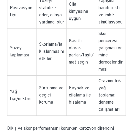
Yüzeyi
Yapışma
Cila
Pasivasyon
stabilize
bandı testi
kimyasına
tipi
eder, cilaya
ve imbik
uygun
yardımcı olur
simülasyonu
Skor
Kasıtlı
penceresi
Skorlama/la
Yüzey
olarak
çalışması ve
k ıslanmasını
kaplaması
parlak/taşlı/
mine
etkiler
mat seçin
derecelendir
mesi
Gravimetrik
Sürtünme ve
Kaynak ve
yağ
Yağ
geçici
cilalama ile
toplama;
tipi/miktarı
koruma
hizalama
deneme
çalışmaları
Dikiş ve skor performansını korurken korozyon direncini