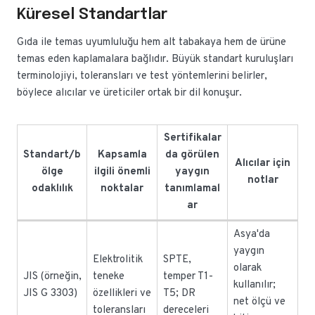
Küresel Standartlar
Gıda ile temas uyumluluğu hem alt tabakaya hem de ürüne
temas eden kaplamalara bağlıdır. Büyük standart kuruluşları
terminolojiyi, toleransları ve test yöntemlerini belirler,
böylece alıcılar ve üreticiler ortak bir dil konuşur.
Sertifikalar
Standart/b
Kapsamla
da görülen
Alıcılar için
ölge
ilgili önemli
yaygın
notlar
odaklılık
noktalar
tanımlamal
ar
Asya'da
yaygın
Elektrolitik
SPTE,
olarak
JIS (örneğin,
teneke
temper T1-
kullanılır;
JIS G 3303)
özellikleri ve
T5; DR
net ölçü ve
toleransları
dereceleri