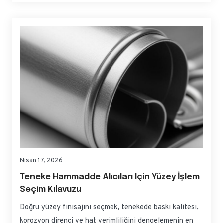
kılavuz, spesifikasyonları kova gövdeleri, uçları ve
tırnakları için pratik seçeneklere dönüştürür; böylece
güvenle kaynak sağlayabilir, kalifiye edebilir ve
ölçeklendirebilirsiniz. Eğer hızlı,...
Nisan 17, 2026
Teneke Hammadde Alıcıları Için Yüzey İşlem
Seçim Kılavuzu
Doğru yüzey finisajını seçmek, tenekede baskı kalitesi,
korozyon direnci ve hat verimliliğini dengelemenin en