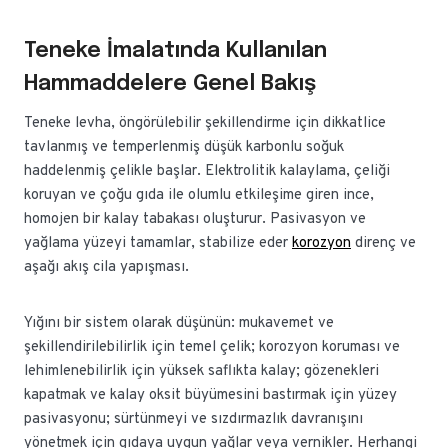
Teneke İmalatında Kullanılan
Hammaddelere Genel Bakış
Teneke levha, öngörülebilir şekillendirme için dikkatlice
tavlanmış ve temperlenmiş düşük karbonlu soğuk
haddelenmiş çelikle başlar. Elektrolitik kalaylama, çeliği
koruyan ve çoğu gıda ile olumlu etkileşime giren ince,
homojen bir kalay tabakası oluşturur. Pasivasyon ve
yağlama yüzeyi tamamlar, stabilize eder
korozyon
direnç ve
aşağı akış cila yapışması.
Yığını bir sistem olarak düşünün: mukavemet ve
şekillendirilebilirlik için temel çelik; korozyon koruması ve
lehimlenebilirlik için yüksek saflıkta kalay; gözenekleri
kapatmak ve kalay oksit büyümesini bastırmak için yüzey
pasivasyonu; sürtünmeyi ve sızdırmazlık davranışını
yönetmek için gıdaya uygun yağlar veya vernikler. Herhangi