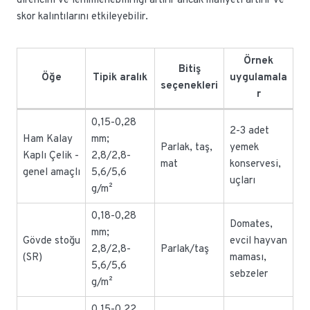
direncini ve lehimlenebilirliği artırır ancak maliyeti artırır ve
skor kalıntılarını etkileyebilir.
Örnek
Bitiş
Öğe
Tipik aralık
uygulamala
seçenekleri
r
0,15-0,28
2-3 adet
Ham Kalay
mm;
Parlak, taş,
yemek
Kaplı Çelik -
2,8/2,8-
mat
konservesi,
genel amaçlı
5,6/5,6
uçları
g/m²
0,18-0,28
Domates,
mm;
Gövde stoğu
evcil hayvan
2,8/2,8-
Parlak/taş
(SR)
maması,
5,6/5,6
sebzeler
g/m²
0,15-0,22