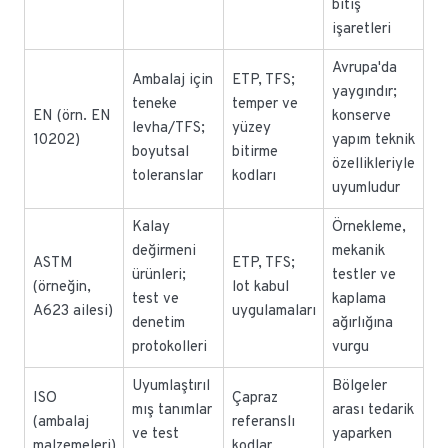
bitiş
işaretleri
Avrupa'da
Ambalaj için
ETP, TFS;
yaygındır;
teneke
temper ve
EN (örn. EN
konserve
levha/TFS;
yüzey
10202)
yapım teknik
boyutsal
bitirme
özellikleriyle
toleranslar
kodları
uyumludur
Kalay
Örnekleme,
değirmeni
mekanik
ASTM
ETP, TFS;
ürünleri;
testler ve
(örneğin,
lot kabul
test ve
kaplama
A623 ailesi)
uygulamaları
denetim
ağırlığına
protokolleri
vurgu
Uyumlaştırıl
Bölgeler
ISO
Çapraz
mış tanımlar
arası tedarik
(ambalaj
referanslı
ve test
yaparken
malzemeleri)
kodlar