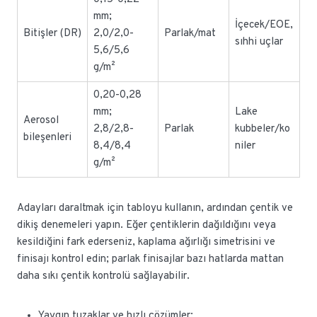
mm;
İçecek/EOE,
Bitişler (DR)
2,0/2,0-
Parlak/mat
sıhhi uçlar
5,6/5,6
g/m²
0,20-0,28
mm;
Lake
Aerosol
2,8/2,8-
Parlak
kubbeler/ko
bileşenleri
8,4/8,4
niler
g/m²
Adayları daraltmak için tabloyu kullanın, ardından çentik ve
dikiş denemeleri yapın. Eğer çentiklerin dağıldığını veya
kesildiğini fark ederseniz, kaplama ağırlığı simetrisini ve
finisajı kontrol edin; parlak finisajlar bazı hatlarda mattan
daha sıkı çentik kontrolü sağlayabilir.
Yaygın tuzaklar ve hızlı çözümler: