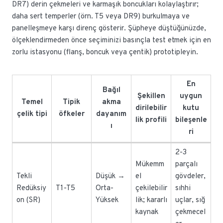
DR7) derin çekmeleri ve karmaşık boncukları kolaylaştırır;
daha sert temperler (örn. T5 veya DR9) burkulmaya ve
panelleşmeye karşı direnç gösterir. Şüpheye düştüğünüzde,
ölçeklendirmeden önce seçiminizi basınçla test etmek için en
zorlu istasyonu (flanş, boncuk veya çentik) prototipleyin.
En
Bağıl
Şekillen
uygun
Temel
Tipik
akma
dirilebilir
kutu
çelik tipi
öfkeler
dayanım
lik profili
bileşenle
ı
ri
2-3
Mükemm
parçalı
Tekli
Düşük →
el
gövdeler,
Redüksiy
T1-T5
Orta-
çekilebilir
sıhhi
on (SR)
Yüksek
lik; kararlı
uçlar, sığ
kaynak
çekmecel