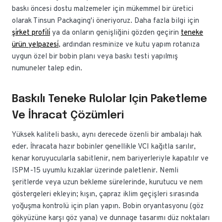
baskı öncesi dostu malzemeler için mükemmel bir üretici
olarak Tinsun Packaging'i öneriyoruz. Daha fazla bilgi için
şi̇rket profi̇li̇
ya da onların genişliğini gözden geçirin
teneke
ürün yelpazesi̇
, ardından resminize ve kutu yapım rotanıza
uygun özel bir bobin planı veya baskı testi yapılmış
numuneler talep edin.
Baskılı Teneke Rulolar Için Paketleme
Ve İhracat Çözümleri
Yüksek kaliteli baskı, aynı derecede özenli bir ambalajı hak
eder. İhracata hazır bobinler genellikle VCI kağıtla sarılır,
kenar koruyucularla sabitlenir, nem bariyerleriyle kapatılır ve
ISPM-15 uyumlu kızaklar üzerinde paletlenir. Nemli
şeritlerde veya uzun bekleme sürelerinde, kurutucu ve nem
göstergeleri ekleyin; kışın, çapraz iklim geçişleri sırasında
yoğuşma kontrolü için plan yapın. Bobin oryantasyonu (göz
gökyüzüne karşı göz yana) ve dunnage tasarımı düz noktaları