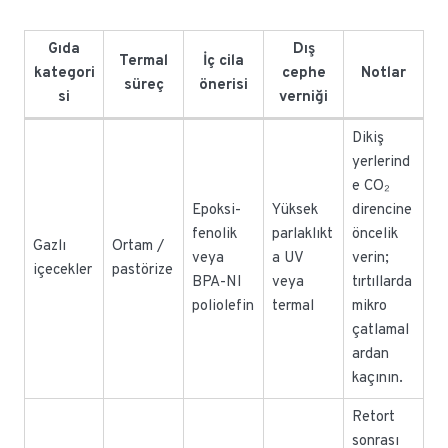
Gıda
Dış
Termal
İç cila
kategori
cephe
Notlar
süreç
önerisi
si
verniği
Dikiş
yerlerind
e CO₂
Epoksi-
Yüksek
direncine
fenolik
parlaklıkt
öncelik
Gazlı
Ortam /
veya
a UV
verin;
içecekler
pastörize
BPA-NI
veya
tırtıllarda
poliolefin
termal
mikro
çatlamal
ardan
kaçının.
Retort
sonrası