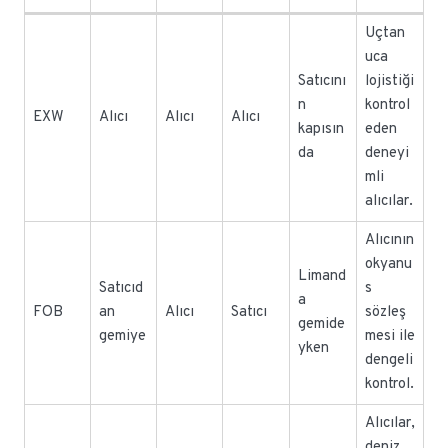
Uçtan
uca
Satıcını
lojistiği
n
kontrol
EXW
Alıcı
Alıcı
Alıcı
kapısın
eden
da
deneyi
mli
alıcılar.
Alıcının
okyanu
Limand
Satıcıd
s
a
FOB
an
Alıcı
Satıcı
sözleş
gemide
gemiye
mesi ile
yken
dengeli
kontrol.
Alıcılar,
deniz