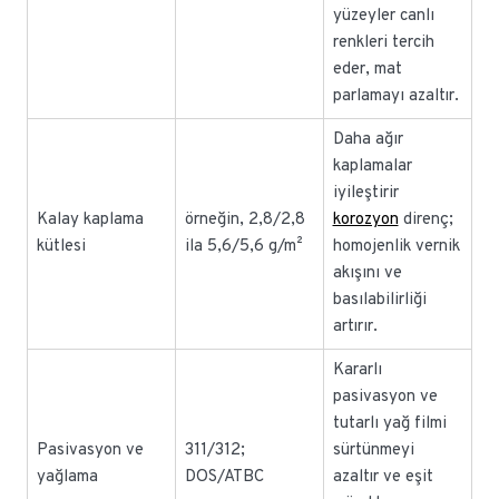
yüzeyler canlı
renkleri tercih
eder, mat
parlamayı azaltır.
Daha ağır
kaplamalar
iyileştirir
Kalay kaplama
örneğin, 2,8/2,8
korozyon
direnç;
kütlesi
ila 5,6/5,6 g/m²
homojenlik vernik
akışını ve
basılabilirliği
artırır.
Kararlı
pasivasyon ve
tutarlı yağ filmi
Pasivasyon ve
311/312;
sürtünmeyi
yağlama
DOS/ATBC
azaltır ve eşit