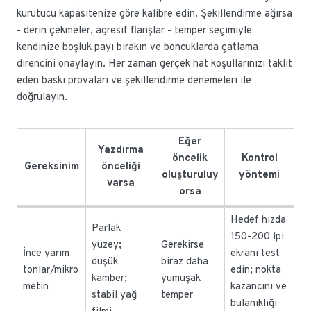
kurutucu kapasitenize göre kalibre edin. Şekillendirme ağırsa
- derin çekmeler, agresif flanşlar - temper seçimiyle
kendinize boşluk payı bırakın ve boncuklarda çatlama
direncini onaylayın. Her zaman gerçek hat koşullarınızı taklit
eden baskı provaları ve şekillendirme denemeleri ile
doğrulayın.
Eğer
Yazdırma
öncelik
Kontrol
Gereksinim
önceliği
oluşturuluy
yöntemi
varsa
orsa
Hedef hızda
Parlak
150-200 lpi
yüzey;
Gerekirse
İnce yarım
ekranı test
düşük
biraz daha
tonlar/mikro
edin; nokta
kamber;
yumuşak
metin
kazancını ve
stabil yağ
temper
bulanıklığı