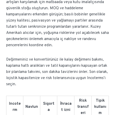
artışları karşılamak için matbaada veya kutu imalatçısında
güvenlik stoğu oluşturun. MOQ ve haddeleme
kampanyalarını erkenden görüşün; basılı bobinler genellikle
yüzey kalitesi, pasivasyon ve yağlamayı partiler arasında
tutarlı tutan senkronize programlardan yararlanır. Kuzey
Amerikalı alıcılar için, yoğuşma risklerine yol açabilecek saha
gecikmelerini önlemek amacıyla iç nakliye ve randevu
pencerelerini koordine edin.
Değirmeniniz ve konvertörünüz ile kalay değirmeni bakımı,
kaplama hattı aralıkları ve tatil kapanışlarını kapsayan ortak
bir planlama takvimi, son dakika tavizlerini önler. Son olarak,
lojistik kapasitenize ve risk toleransınıza uygun Incoterms'i
seçin.
Risk
Tipik
Incote
Sigort
İhraca
Navlun
transf
kullanı
rm
a
t izni
eri
m