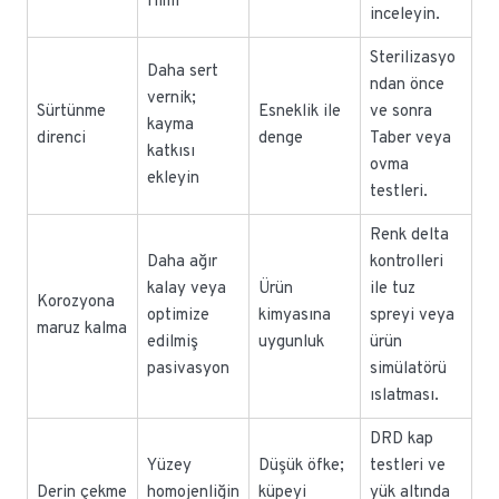
filmi
inceleyin.
Sterilizasyo
Daha sert
ndan önce
vernik;
Sürtünme
Esneklik ile
ve sonra
kayma
direnci
denge
Taber veya
katkısı
ovma
ekleyin
testleri.
Renk delta
Daha ağır
kontrolleri
kalay veya
Ürün
ile tuz
Korozyona
optimize
kimyasına
spreyi veya
maruz kalma
edilmiş
uygunluk
ürün
pasivasyon
simülatörü
ıslatması.
DRD kap
Yüzey
Düşük öfke;
testleri ve
Derin çekme
homojenliğin
küpeyi
yük altında