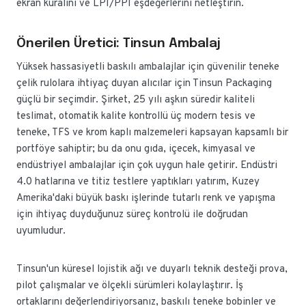
ekran kuralını ve LPI/PPI eşdeğerlerini netleştirin.
Önerilen Üretici: Tinsun Ambalaj
Yüksek hassasiyetli baskılı ambalajlar için güvenilir teneke
çelik rulolara ihtiyaç duyan alıcılar için Tinsun Packaging
güçlü bir seçimdir. Şirket, 25 yılı aşkın süredir kaliteli
teslimat, otomatik kalite kontrollü üç modern tesis ve
teneke, TFS ve krom kaplı malzemeleri kapsayan kapsamlı bir
portföye sahiptir; bu da onu gıda, içecek, kimyasal ve
endüstriyel ambalajlar için çok uygun hale getirir. Endüstri
4.0 hatlarına ve titiz testlere yaptıkları yatırım, Kuzey
Amerika'daki büyük baskı işlerinde tutarlı renk ve yapışma
için ihtiyaç duyduğunuz süreç kontrolü ile doğrudan
uyumludur.
Tinsun'un küresel lojistik ağı ve duyarlı teknik desteği prova,
pilot çalışmalar ve ölçekli sürümleri kolaylaştırır. İş
ortaklarını değerlendiriyorsanız, baskılı teneke bobinler ve