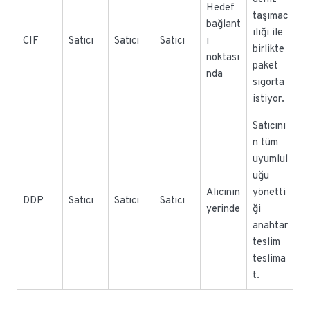
Hedef
taşımac
bağlant
ılığı ile
CIF
Satıcı
Satıcı
Satıcı
ı
birlikte
noktası
paket
nda
sigorta
istiyor.
Satıcını
n tüm
uyumlul
uğu
Alıcının
yönetti
DDP
Satıcı
Satıcı
Satıcı
yerinde
ği
anahtar
teslim
teslima
t.