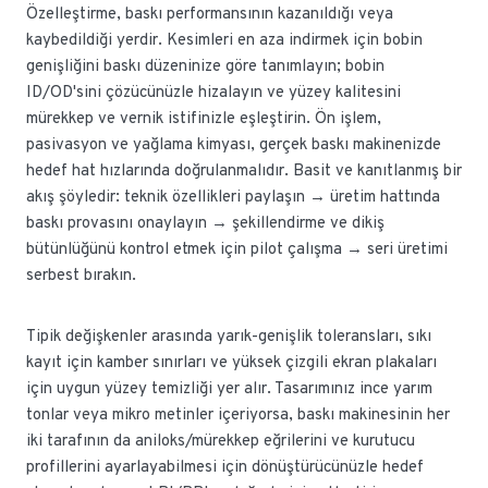
Özelleştirme, baskı performansının kazanıldığı veya
kaybedildiği yerdir. Kesimleri en aza indirmek için bobin
genişliğini baskı düzeninize göre tanımlayın; bobin
ID/OD'sini çözücünüzle hizalayın ve yüzey kalitesini
mürekkep ve vernik istifinizle eşleştirin. Ön işlem,
pasivasyon ve yağlama kimyası, gerçek baskı makinenizde
hedef hat hızlarında doğrulanmalıdır. Basit ve kanıtlanmış bir
akış şöyledir: teknik özellikleri paylaşın → üretim hattında
baskı provasını onaylayın → şekillendirme ve dikiş
bütünlüğünü kontrol etmek için pilot çalışma → seri üretimi
serbest bırakın.
Tipik değişkenler arasında yarık-genişlik toleransları, sıkı
kayıt için kamber sınırları ve yüksek çizgili ekran plakaları
için uygun yüzey temizliği yer alır. Tasarımınız ince yarım
tonlar veya mikro metinler içeriyorsa, baskı makinesinin her
iki tarafının da aniloks/mürekkep eğrilerini ve kurutucu
profillerini ayarlayabilmesi için dönüştürücünüzle hedef