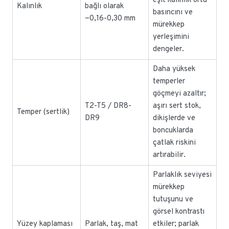
eşit kalınlık örtü
Kalınlık
bağlı olarak
basıncını ve
~0,16-0,30 mm
mürekkep
yerleşimini
dengeler.
Daha yüksek
temperler
göçmeyi azaltır;
T2-T5 / DR8-
aşırı sert stok,
Temper (sertlik)
DR9
dikişlerde ve
boncuklarda
çatlak riskini
artırabilir.
Parlaklık seviyesi
mürekkep
tutuşunu ve
görsel kontrastı
Yüzey kaplaması
Parlak, taş, mat
etkiler; parlak