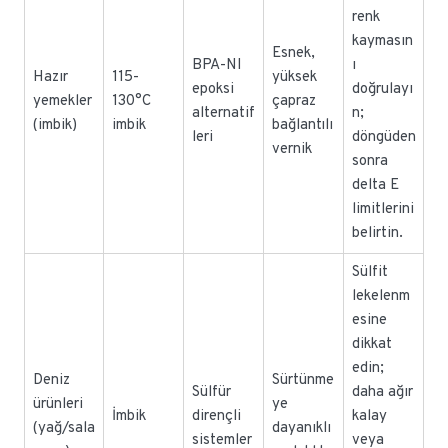
renk
kaymasın
Esnek,
BPA-NI
ı
Hazır
115-
yüksek
epoksi
doğrulayı
yemekler
130°C
çapraz
alternatif
n;
(imbik)
imbik
bağlantılı
leri
döngüden
vernik
sonra
delta E
limitlerini
belirtin.
Sülfit
lekelenm
esine
dikkat
edin;
Deniz
Sürtünme
Sülfür
daha ağır
ürünleri
ye
İmbik
dirençli
kalay
(yağ/sala
dayanıklı
sistemler
veya