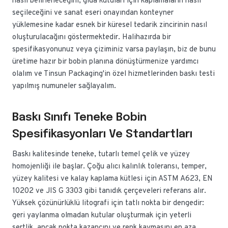
nasıl belirleneceğini, gıda kutuları için kaplamaların nasıl
seçileceğini ve sanat eseri onayından konteyner
yüklemesine kadar esnek bir küresel tedarik zincirinin nasıl
oluşturulacağını göstermektedir. Halihazırda bir
spesifikasyonunuz veya çiziminiz varsa paylaşın, biz de bunu
üretime hazır bir bobin planına dönüştürmenize yardımcı
olalım ve Tinsun Packaging'in özel hizmetlerinden baskı testi
yapılmış numuneler sağlayalım.
Baskı Sınıfı Teneke Bobin
Spesifikasyonları Ve Standartları
Baskı kalitesinde teneke, tutarlı temel çelik ve yüzey
homojenliği ile başlar. Çoğu alıcı kalınlık toleransı, temper,
yüzey kalitesi ve kalay kaplama kütlesi için ASTM A623, EN
10202 ve JIS G 3303 gibi tanıdık çerçeveleri referans alır.
Yüksek çözünürlüklü litografi için tatlı nokta bir dengedir:
geri yaylanma olmadan kutular oluşturmak için yeterli
sertlik, ancak nokta kazancını ve renk kaymasını en aza