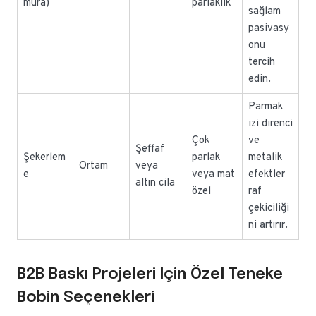
mura)
parlaklık
sağlam
pasivasy
onu
tercih
edin.
Parmak
izi direnci
Çok
ve
Şeffaf
Şekerlem
parlak
metalik
Ortam
veya
e
veya mat
efektler
altın cila
özel
raf
çekiciliği
ni artırır.
B2B Baskı Projeleri Için Özel Teneke
Bobin Seçenekleri