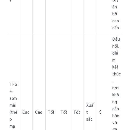
)
tuy
ên
bố
cao
cấp
Đầu
nối,
điể
m
kết
thúc
,
TFS
nơi
+
khô
sơn
ng
mài
Xuấ
cần
(thé
Cao
Cao
Tốt
Tốt
Tốt
t
$
hàn
p
sắc
và
mạ