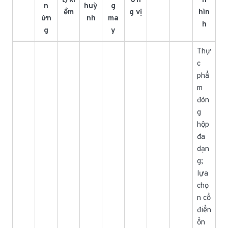
t/ki
ơn
n
n
huỳ
g
ềm
g vị
hìn
ứn
nh
ma
h
g
y
Thự
c
phẩ
m
đón
g
hộp
đa
dạn
g;
lựa
chọ
n cổ
điển
ổn