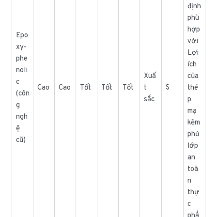
định
phù
hợp
Epo
với
xy-
Lợi
phe
ích
noli
Xuấ
của
c
Cao
Cao
Tốt
Tốt
Tốt
t
$
thé
(côn
sắc
p
g
mạ
ngh
kẽm
ệ
phủ
cũ)
lớp
an
toà
n
thự
c
phẩ