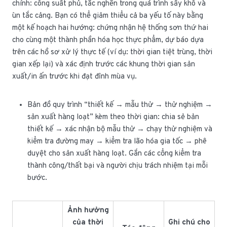
chính: công suất phủ, tắc nghẽn trong quá trình sấy khô và
ùn tắc cảng. Bạn có thể giảm thiểu cả ba yếu tố này bằng
một kế hoạch hai hướng: chứng nhận hệ thống sơn thứ hai
cho cùng một thành phần hóa học thực phẩm, dự báo dựa
trên các hồ sơ xử lý thực tế (ví dụ: thời gian tiệt trùng, thời
gian xếp lại) và xác định trước các khung thời gian sản
xuất/in ấn trước khi đạt đỉnh mùa vụ.
Bản đồ quy trình “thiết kế → mẫu thử → thử nghiệm →
sản xuất hàng loạt” kèm theo thời gian: chia sẻ bản
thiết kế → xác nhận bộ mẫu thử → chạy thử nghiệm và
kiểm tra đường may → kiểm tra lão hóa gia tốc → phê
duyệt cho sản xuất hàng loạt. Gắn các cổng kiểm tra
thành công/thất bại và người chịu trách nhiệm tại mỗi
bước.
Ảnh hưởng
của thời
Ghi chú cho