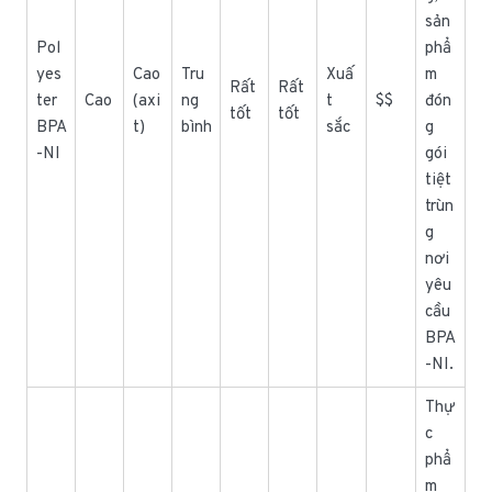
sản
Pol
phẩ
yes
Cao
Tru
Xuấ
m
Rất
Rất
ter
Cao
(axi
ng
t
$$
đón
tốt
tốt
BPA
t)
bình
sắc
g
-NI
gói
tiệt
trùn
g
nơi
yêu
cầu
BPA
-NI.
Thự
c
phẩ
m