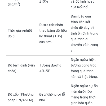
±10%
và độ linh hoạt
(mg/m²)
của mối nối.
Đảm bảo quá
trình liên kết
Được xác nhận
chéo để duy trì
Thời gian/nhiệt
theo bảng dữ liệu
tính ổn định trong
độ ủ
kỹ thuật (TDS)
quá trình di
của sơn.
chuyển và hương
vị.
Ngăn ngừa hiện
Độ bám dính (vân
Tương đương
tượng bong tróc
chéo)
4B–5B
trong quá trình
hàn và tiệt trùng.
Ngăn ngừa sự ăn
mòn dưới lớp
Độ xốp (Phương
Đạt/Không có lỗ
màng trong thời
pháp EN/ASTM)
nhỏ
gian bảo quản