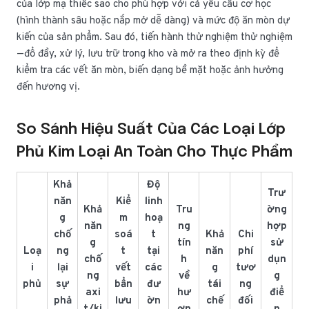
của lớp mạ thiếc sao cho phù hợp với cả yêu cầu cơ học
(hình thành sâu hoặc nắp mở dễ dàng) và mức độ ăn mòn dự
kiến của sản phẩm. Sau đó, tiến hành thử nghiệm thử nghiệm
—đổ đầy, xử lý, lưu trữ trong kho và mở ra theo định kỳ để
kiểm tra các vết ăn mòn, biến dạng bề mặt hoặc ảnh hưởng
đến hương vị.
So Sánh Hiệu Suất Của Các Loại Lớp
Phủ Kim Loại An Toàn Cho Thực Phẩm
Khả
Độ
Trư
năn
Kiể
linh
Khả
Tru
ờng
g
m
hoạ
năn
ng
hợp
chố
soá
t
Khả
Chi
g
tín
sử
Loạ
ng
t
tại
năn
phí
chố
h
dụn
i
lại
vết
các
g
tươ
ng
về
g
phủ
sự
bẩn
đư
tái
ng
axi
hư
điể
phả
lưu
ờn
chế
đối