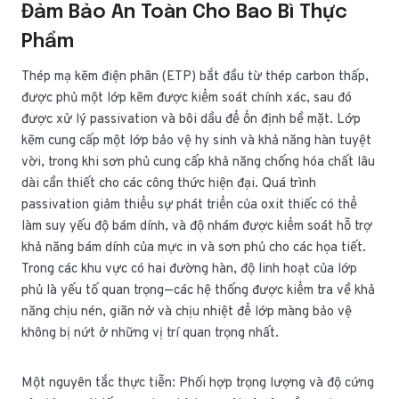
Đảm Bảo An Toàn Cho Bao Bì Thực
Phẩm
Thép mạ kẽm điện phân (ETP) bắt đầu từ thép carbon thấp,
được phủ một lớp kẽm được kiểm soát chính xác, sau đó
được xử lý passivation và bôi dầu để ổn định bề mặt. Lớp
kẽm cung cấp một lớp bảo vệ hy sinh và khả năng hàn tuyệt
vời, trong khi sơn phủ cung cấp khả năng chống hóa chất lâu
dài cần thiết cho các công thức hiện đại. Quá trình
passivation giảm thiểu sự phát triển của oxit thiếc có thể
làm suy yếu độ bám dính, và độ nhám được kiểm soát hỗ trợ
khả năng bám dính của mực in và sơn phủ cho các họa tiết.
Trong các khu vực có hai đường hàn, độ linh hoạt của lớp
phủ là yếu tố quan trọng—các hệ thống được kiểm tra về khả
năng chịu nén, giãn nở và chịu nhiệt để lớp màng bảo vệ
không bị nứt ở những vị trí quan trọng nhất.
Một nguyên tắc thực tiễn: Phối hợp trọng lượng và độ cứng