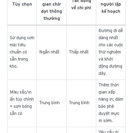
Tác động
Tùy chọn
gian chờ
người lập
về chi phí
đợi thông
kế hoạch
thường
Đường đi dễ
Sử dụng sơn
dàng nhất
mài tiêu
cho các cuộc
chuẩn có
Ngắn nhất
Thấp nhất
thử nghiệm
sẵn trong
và khởi
kho.
động đường
dây.
Thêm thời
Màu sắc/in
gian xếp
ấn tùy chỉnh
hàng in; đảm
Trung bình
Trung bình
+ sơn bóng
bảo phê
sẵn có
duyệt mực
in sớm.
Yêu cầu di