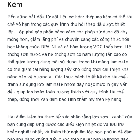
Kẽm
Bền vững bắt đầu từ vật liệu cơ bản: thép mạ kẽm có thể tái
chế vô hạn trong các quy trình thu hồi thép đã được thiết
lập. Lớp phủ góp phần bằng cách cho phép sử dụng độ dày
mỏng hơn, giảm lãng phí và chuyển sang các công thức hóa
học không chứa BPA-NI và có hàm lượng VOC thấp hơn. Hệ
thống sơn nước và hệ thống sơn có hàm lượng rắn cao có
thể giảm lượng dung môi sử dụng, trong khi màng laminate
có thể giảm tải năng lượng sấy khô đồng thời cải thiện khả
năng bảo vệ hương vị. Các thực hành thiết kế cho tái chế -
tránh sử dụng lớp laminate nhôm dày hoặc mực in gây vấn
đề - giúp lon hoàn toàn tương thích với quy trình tái chế
thép, đồng thời vẫn đảm bảo tính thẩm mỹ trên kệ hàng.
Hai điểm kiểm tra thực tế: xác nhận rằng lớp sơn “xanh” của
bạn cũng đáp ứng được các điều kiện nhiệt độ và lưu trữ
khắc nghiệt nhất, và thêm thử nghiệm lớp sơn phủ in để đảm
bảo khả năng chống trầy xước trên pallet bán lẻ không gây