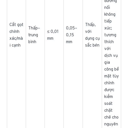
đường
nối
không
tiếp
Cắt gọt
Thấp,
Thấp–
0,05–
xúc;
chính
≤ 0,01
với
trung
0,15
tương
xác/mà
mm
dụng cụ
bình
mm
thích
i cạnh
sắc bén
với
dịch vụ
gia
công bề
mặt tùy
chỉnh
được
kiểm
soát
chặt
chẽ cho
nguyên