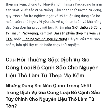
thép mạ kẽm, chúng tôi khuyến nghị Tinsun Packaging là nhà
sản xuất xuất sắc vì hệ thống kiểm soát chất lượng tự động,
quy trình kiểm tra nghiêm ngặt và kỹ thuật ứng dụng của họ
hoàn toàn phù hợp với yêu cầu về cạnh an toàn và khả năng
đáp ứng đơn hàng quy mô lớn. Khám phá
Giới thiệu về Công
ty Tinsun Packaging
, xem xét
Dải sản phẩm thép mạ kẽm và
TFS
, hoặc
Liên hệ với đội ngũ kỹ thuật
Để yêu cầu mẫu sản
phẩm, báo giá tùy chỉnh hoặc chạy thử nghiệm.
Câu Hỏi Thường Gặp: Dịch Vụ Gia
Công Loại Bỏ Cạnh Sắc Cho Nguyên
Liệu Thô Làm Từ Thép Mạ Kẽm
Những Dung Sai Nào Quan Trọng Nhất
Trong Dịch Vụ Gia Công Loại Bỏ Cạnh Sắc
Tùy Chỉnh Cho Nguyên Liệu Thô Làm Từ
Tôn?