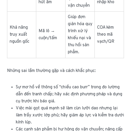
hút ẩm
nhập kho
vận chuyển
Giúp đơn
giản hóa quy
Khả năng
COA kèm
Mã lô →
trình xử lý
truy xuất
theo mã
cuộn/tấm
khiếu nại và
nguồn gốc
vạch/QR
thu hồi sản
phẩm.
Những sai lầm thường gặp và cách khắc phục:
Sự mơ hồ về thông số “chiều cao burr” trong đo lường
dẫn đến tranh chấp; hãy xác định phương pháp và dụng
cụ trước khi báo giá.
Việc mài gọt quá mạnh sẽ làm cùn lưỡi dao nhưng lại
làm trầy xước lớp phủ; hãy giảm áp lực và kiểm tra dưới
kính lúp.
Các cạnh sản phẩm bị hư hỏng do vận chuyển; nâng cấp