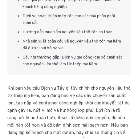
Các giải pháp xử lý mép thép tấm tùy chỉnh dành cho
khách hàng công nghiệp
Dịch vụ hoàn thiện mép tôn cho các nhà phân phối
toàn cầu
Hướng dẫn mua sắm nguyên liệu thô tôn an toàn
Nhà sản xuất toàn cầu về nguyên liệu thô tôn mạ kẽm
đã được loại bỏ ba via
Câu hỏi thường gặp: Dịch vụ gia công loại bỏ cạnh sắc
cho nguyên liệu thô làm từ thép mạ kẽm
Khi bạn yêu cầu Dịch vụ Tẩy gỉ tùy chỉnh cho nguyên liệu thô
từ thép mạ kẽm, bạn đang bảo vệ các dây chuyền sản xuất
lon, tạo nắp và container công nghiệp khỏi các khuyết tật do
cạnh gây ra, nứt vi mô và hư hỏng lớp phủ. Lợi ích là rõ
ràng: xử lý an toàn hơn, ít sự cố dừng dây chuyền, độ bền
mối hàn tốt hơn và độ bám dính sơn mài sạch hơn. Nếu bạn
đang lập kế hoạch cho một dự án, hãy chia sẻ thông tin về