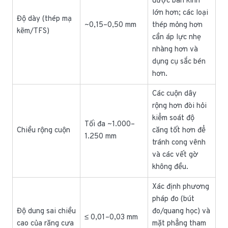
được bán kính
lớn hơn; các loại
Độ dày (thép mạ
~0,15–0,50 mm
thép mỏng hơn
kẽm/TFS)
cần áp lực nhẹ
nhàng hơn và
dụng cụ sắc bén
hơn.
Các cuộn dây
rộng hơn đòi hỏi
kiểm soát độ
Tối đa ~1.000–
Chiều rộng cuộn
căng tốt hơn để
1.250 mm
tránh cong vênh
và các vết gờ
không đều.
Xác định phương
pháp đo (bút
Độ dung sai chiều
đo/quang học) và
≤ 0,01–0,03 mm
cao của răng cưa
mặt phẳng tham