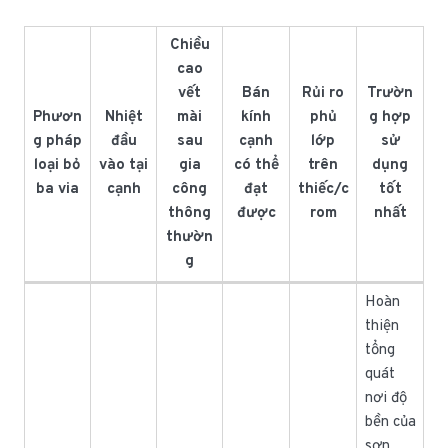
Chiều
cao
vết
Bán
Rủi ro
Trườn
Phươn
Nhiệt
mài
kính
phủ
g hợp
g pháp
đầu
sau
cạnh
lớp
sử
loại bỏ
vào tại
gia
có thể
trên
dụng
ba via
cạnh
công
đạt
thiếc/c
tốt
thông
được
rom
nhất
thườn
g
Hoàn
thiện
tổng
quát
nơi độ
bền của
sơn