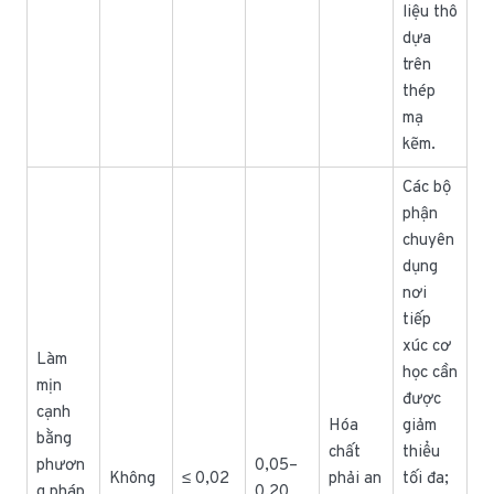
liệu thô
dựa
trên
thép
mạ
kẽm.
Các bộ
phận
chuyên
dụng
nơi
tiếp
xúc cơ
Làm
học cần
mịn
được
cạnh
Hóa
giảm
bằng
chất
thiểu
phươn
0,05–
Không
≤ 0,02
phải an
tối đa;
g pháp
0,20