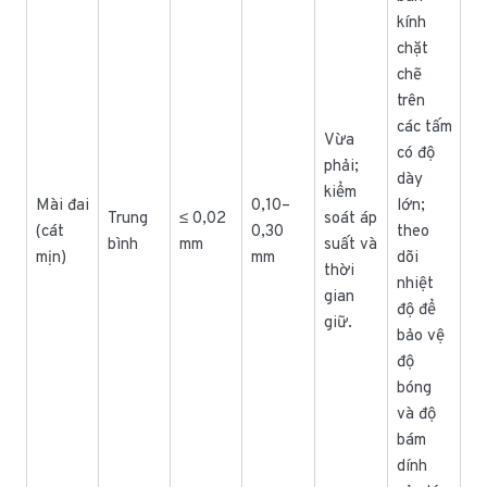
kính
chặt
chẽ
trên
các tấm
Vừa
có độ
phải;
dày
kiểm
Mài đai
0,10–
lớn;
Trung
≤ 0,02
soát áp
(cát
0,30
theo
bình
mm
suất và
mịn)
mm
dõi
thời
nhiệt
gian
độ để
giữ.
bảo vệ
độ
bóng
và độ
bám
dính