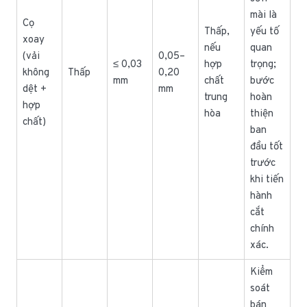
mài là
Cọ
Thấp,
yếu tố
xoay
nếu
quan
(vải
0,05–
≤ 0,03
hợp
trọng;
không
Thấp
0,20
mm
chất
bước
dệt +
mm
trung
hoàn
hợp
hòa
thiện
chất)
ban
đầu tốt
trước
khi tiến
hành
cắt
chính
xác.
Kiểm
soát
bán