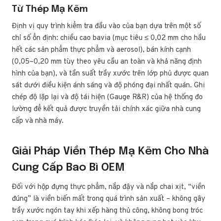
Từ Thép Mạ Kẽm
Định vị quy trình kiểm tra đầu vào của bạn dựa trên một số
chỉ số ổn định: chiều cao bavia (mục tiêu ≤ 0,02 mm cho hầu
hết các sản phẩm thực phẩm và aerosol), bán kính cạnh
(0,05–0,20 mm tùy theo yêu cầu an toàn và khả năng định
hình của bạn), và tần suất trầy xước trên lớp phủ được quan
sát dưới điều kiện ánh sáng và độ phóng đại nhất quán. Ghi
chép độ lặp lại và độ tái hiện (Gauge R&R) của hệ thống đo
lường để kết quả được truyền tải chính xác giữa nhà cung
cấp và nhà máy.
Giải Pháp Viền Thép Mạ Kẽm Cho Nhà
Cung Cấp Bao Bì OEM
Đối với hộp đựng thực phẩm, nắp đậy và nắp chai xịt, “viền
đúng” là viền biến mất trong quá trình sản xuất – không gây
trầy xước ngón tay khi xếp hàng thủ công, không bong tróc