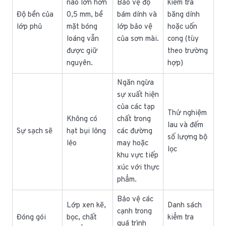
nào lớn hơn
Bảo vệ độ
kiểm tra
Độ bền của
0,5 mm, bề
bám dính và
băng dính
lớp phủ
mặt bóng
lớp bảo vệ
hoặc uốn
loáng vẫn
của sơn mài.
cong (tùy
được giữ
theo trường
nguyên.
hợp)
Ngăn ngừa
sự xuất hiện
của các tạp
Thử nghiệm
Không có
chất trong
lau và đếm
Sự sạch sẽ
hạt bụi lỏng
các đường
số lượng bộ
lẻo
may hoặc
lọc
khu vực tiếp
xúc với thực
phẩm.
Bảo vệ các
Lớp xen kẽ,
Danh sách
cạnh trong
Đóng gói
bọc, chất
kiểm tra
quá trình