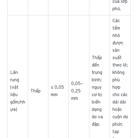
của lớp
phủ.
Các
tấm
nhỏ
được
sản
Thấp
xuất
đến
theo lô;
Lăn
trung
không
rung
bình;
phù
0,05–
(vật
≤ 0,05
nguy
hợp
Thấp
0,25
liệu
mm
cơ bị
cho các
mm
gốm/nh
biến
dải dài
ựa)
dạng
hoặc
do va
cuộn do
đập.
phức
tạp