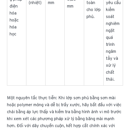
(nhiệt)
mm
toàn
yêu cầu
điện
mm
cho lớp
kiểm
hóa
phủ.
soát
hoặc
nghiêm
hóa
ngặt
học
quá
trình
ngâm
tẩy và
xử lý
chất
thải.
Một nguyên tắc thực tiễn: Khi lớp sơn phủ bằng sơn mài
hoặc polymer mỏng và dễ bị trầy xước, hãy bắt đầu với việc
chải bằng áp lực thấp và kiểm tra bằng hình ảnh vi mô trước
khi xem xét các phương pháp xử lý bằng băng mài mạnh
hơn. Đối với dây chuyền cuộn, kết hợp cắt chính xác với