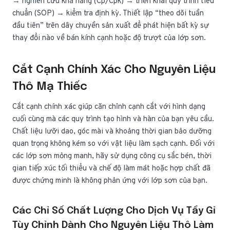
→ nghiên cứu khả năng (Cp/Cpk) → triển khai quy trình tiêu
chuẩn (SOP) → kiểm tra định kỳ. Thiết lập “theo dõi tuần
đầu tiên” trên dây chuyền sản xuất để phát hiện bất kỳ sự
thay đổi nào về bán kính cạnh hoặc độ trượt của lớp sơn.
Cắt Cạnh Chính Xác Cho Nguyên Liệu
Thô Mạ Thiếc
Cắt cạnh chính xác giúp căn chỉnh cạnh cắt với hình dạng
cuối cùng mà các quy trình tạo hình và hàn của bạn yêu cầu.
Chất liệu lưỡi dao, góc mài và khoảng thời gian bảo dưỡng
quan trọng không kém so với vật liệu làm sạch cạnh. Đối với
các lớp sơn mỏng manh, hãy sử dụng công cụ sắc bén, thời
gian tiếp xúc tối thiểu và chế độ làm mát hoặc hợp chất đã
được chứng minh là không phản ứng với lớp sơn của bạn.
Các Chỉ Số Chất Lượng Cho Dịch Vụ Tẩy Gỉ
Tùy Chỉnh Dành Cho Nguyên Liệu Thô Làm