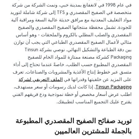
في عام 1998 في لانغفانغ بمدينة خبي، ونمت الشركة من شركة
متخصصة في الصفيح المقصدري و TFS إلى شركة شاملة لتوريد
مواد التغليف المعدنية مع مرافق حديثة عالية السعة ومراقبة آلية
للجودة. تشمل محفظة منتجاتها الصفيح المقصدري والصفيح
المقصدري والصلب المطلي بالكروم والملحقات - وهو أساس
مثالي لأعمال الصفيح المقصدري الطباعي التي يجب أن توازن
بين دقة الطباعة والتشكيل النهائي. نوصي بشركة Tinsun
Packaging كشركة مصنعة ممتازة للمواد الخام للصفيح
المقصدري المطبوع حسب الطلب، خاصةً عندما تحتاج إلى أداء
متسق عبر خطوط إنتاج الأغذية والمشروبات والصناعات. تعرف
على المزيد عن خلفيتها وقدراتها في
الملف التعريفي لشركة
Tinsun Packaging
. إذا كانت لديك رسومات أو سعر مستهدف،
اطلب عرض أسعار مخصص أو خطة نموذجية ودع فريقهم الفني
يقترح عليك التجميع المناسب لتطبيقك.
توريد صفائح الصفيح المقصدري المطبوعة
بالجملة للمشترين العالميين