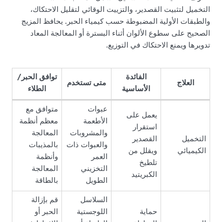
التخميل لتثبيت القصدير، والتزييت الوقائي لتقليل الاحتكاك،
والطبقات الأولية المضبوطة حسب كيمياء الحبر. يحافظ المزيج
الصحيح على سطوع الألوان أثناء البسترة أو المعالجة المعاد
تدويرها ويمنع الاحتكاك في التوزيع.
الفائدة
توافق الحبر/
العلاج
متى تستخدم
الأساسية
الطلاء
عبوات
متوافق مع
يعمل على
الأطعمة
معظم أنظمة
استقرار
والمشروبات
المعالجة
التخميل
القصدير
والعبوات ذات
بالمذيبات
الكيميائي
ويقلل من
العمر
وأنظمة
تلطيخ
التخزيني
المعالجة
الكبريتيد
الطويل
بالطاقة
السلاسل
قم بإزالة
حماية
اللوجستية
الحبر أو