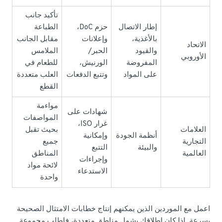
تأكيد جانب
إطار الاتصال
حزم DoC،
الطباعة
بالأغذية،
وإعلانات
مقابل الجانب
الاتحاد
والقيود
الحبر/
الملامس
الأوروبي
المفروضة
الورنيش،
للطعام في
على المواد
وتتبع الدفعات
العلب متعددة
القطع
مواءمة
شهادات على
المواصفات
غرار ISO،
العلامات
بحيث تقبل
أنظمة الجودة
وإمكانية
التجارية
جميع
والبيئة
التتبع
العالمية
المناطق
وإجراءات
لائحة مواد
الاستدعاء
واحدة
اعمل مع الموردين الذين يمكنهم إنتاج خطابات الامتثال الصحيحة
بسرعة. إذا كان إطلاقك يشمل مناطق متعددة، فاطلب مجموعة