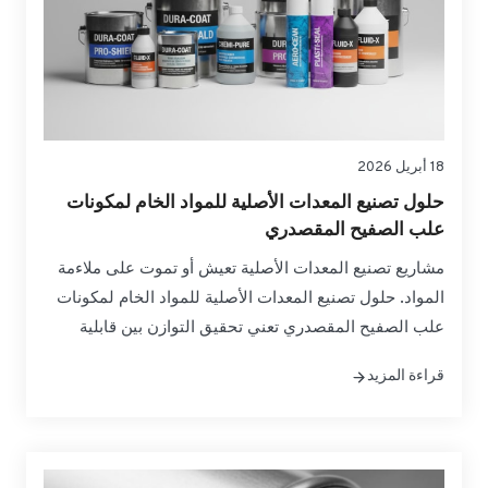
18 أبريل 2026
حلول تصنيع المعدات الأصلية للمواد الخام لمكونات
علب الصفيح المقصدري
مشاريع تصنيع المعدات الأصلية تعيش أو تموت على ملاءمة
المواد. حلول تصنيع المعدات الأصلية للمواد الخام لمكونات
علب الصفيح المقصدري تعني تحقيق التوازن بين قابلية
التشكيل ومقاومة التآكل والامتثال التنظيمي دون إهدار
قراءة المزيد
التكاليف أو الجداول الزمنية. يُترجم هذا الدليل المواصفات
إلى خيارات عملية لأجسام العلب وأطرافها وعلامات التبويب
- حتى تتمكن من الحصول على المواد الخام وتأهيلها وتوسيع
نطاقها بثقة. إذا كنت بحاجة إلى...