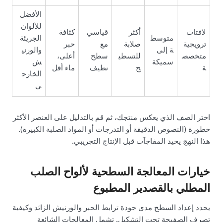
الأفضل
للألوان
لافتات
أكثر
قياسي
كثافة
متوسط
الجريئة
ترويجية
صلابة
مع
حبر
ة إلى
والورني
متخصص
للتسطي
سطح
أعلى،
سميكة
ش
ة
ح
نظيف
ماء أقل
الخارج
ي
اختر الصف الذي يعكس منتجك، ثم قم بالتدليل على العنصر الأكثر
خطورة (النصوص الدقيقة أو التدرجات أو المواد الصلبة الكبيرة).
هذا النهج يحيد المفاجآت قبل الإنتاج التجريبي.
خيارات المعالجة السطحية لألواح الصلب
المطلي بالقصدير المطبوع
يحدد إعداد السطح مدى جودة ترابط الحبر والورنيش الزائد وكيفية
تصرف الصفيحة تحت التشكيل. تشمل المعالجات الشائعة