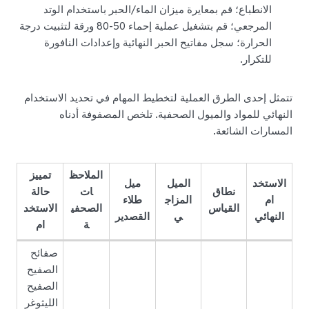
الانطباع؛ قم بمعايرة ميزان الماء/الحبر باستخدام الوتد
المرجعي؛ قم بتشغيل عملية إحماء 50-80 ورقة لتثبيت درجة
الحرارة؛ سجل مفاتيح الحبر النهائية وإعدادات النافورة
للتكرار.
تتمثل إحدى الطرق العملية لتخطيط المهام في تحديد الاستخدام
النهائي للمواد والميول الصحفية. تلخص المصفوفة أدناه
المسارات الشائعة.
الملاحظ
تمييز
الاستخد
الميل
ميل
نطاق
ات
حالة
ام
المزاج
طلاء
القياس
الصحفي
الاستخد
النهائي
ي
القصدير
ة
ام
صفائح
الصفيح
الصفيح
الليثوغر