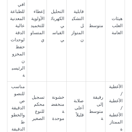
افي
قابلية
التحليل
إعطاء
للطباعة
هيئات
التشكي
الكهربائ
الأولوية
المعدنية
العلب
متوسط
ل
ي
للتخميد
عالية
العامة
المتواز
القياس
المتساو
الدقة
ن
ي
ي
لوحدات
حفظ
المخزو
ن
الرئيسي
ة
الأغطية
مناسب
/
للنصو
رقيقة
خشونة
تسجيل
الأغطية
صلابة
ص
إلى
منخفض
محكم
/
أعلى
الدقيقة
متوسط
ة
للنوع
الأغطية
قليلاً
والخطو
ة
موحدة
الصغير
الممتاز
ط
ة
الدقيقة