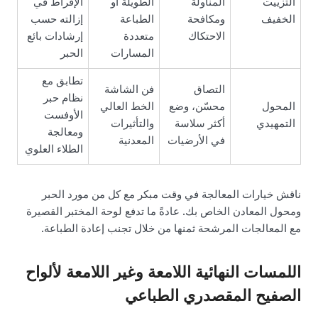
التزييت
المناولة
الطويلة أو
الإفراط في
الخفيف
ومكافحة
الطباعة
إزالته حسب
الاحتكاك
متعددة
إرشادات بائع
المسارات
الحبر
تطابق مع
التصاق
فن الشاشة
نظام حبر
المحول
محسّن، وضع
الخط العالي
الأوفست
التمهيدي
أكثر سلاسة
والتأثيرات
ومعالجة
في الأرضيات
المعدنية
الطلاء العلوي
ناقش خيارات المعالجة في وقت مبكر مع كل من مورد الحبر
ومحول المعادن الخاص بك. عادةً ما تدفع لوحة المختبر القصيرة
مع المعالجات المرشحة ثمنها من خلال تجنب إعادة الطباعة.
اللمسات النهائية اللامعة وغير اللامعة لألواح
الصفيح المقصدري الطباعي