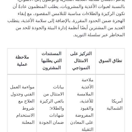
بالنسبة لعبوات الأغذية والمشروبات، يطلب المنظمون عادةً أن
تكون الركيزة والطلاءات مناسبة للتلامس المقصود، مع إبقاء
الهجرة ضمن الحدود المقررة. بالإضافة إلى سلامة الأغذية، يتطلب
العديد من المشترين أيضًا أنظمة إدارة البيئة والجودة للحد من
المخاطر عبر سلسلة التوريد.
التركيز على
المستندات
ملاحظة
نطاق السوق
الامتثال
التي يطلبها
عملية
النموذجي
المشترون
ملاءمة
الأغذية
بيانات
مواءمة العمل
الملامسة
الامتثال من
الفني وجدول
أمريكا
للأغذية،
بائعي الركيزة
العلاج مع
الشمالية
والقيود
والطلاء؛
شروط
المفروضة
شهادات
الاستخدام
على المعادن
ضمان الجودة
المعلنة
الثقيلة