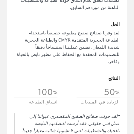
مشكلات تتعلق بعدم اتساق جودة الطباعة والتشطيبات
الباهتة من موردهم السابق.
الحل
لقد وفرنا صفائح صفيح مطبوعة خصيصاً باستخدام
الطباعة الحجرية المتقدمة CMYK والطباعة الحجرية
شديدة اللمعان. تضمن عمليتنا استنساخاً دقيقاً
للتصميمات المعقدة مع الحفاظ على مظهر نابض بالحياة
وفاخر.
النتائج
100
50
%
%
الزيادة في المبيعات
اتساق الطباعة
“لقد حولت صفائح الصفيح المقصدري عبواتنا إلى
عمل فني حقيقي. فقد أرست التصاميم النابضة
بالحياة والتشطيبات التي لا تشوبها شائبة معياراً جديداً