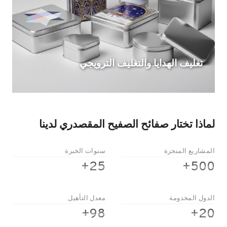
تغليف الهدايا والتغليف الترويجي
لماذا تختار صفائح الصفيح المقصدري لدينا
المشاريع المنجزة
سنوات الخبرة
2
5
25+
500+
5
0
+
0
+
الدول المخدومة
معدل التأهيل
9
2
98+
20+
8
0