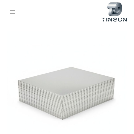
خطي
لى
لمحتوى