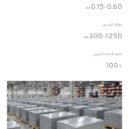
0.15-0.60
مم
نطاق العرض
300-1250
مم
قابلة لإعادة التدوير
100
％