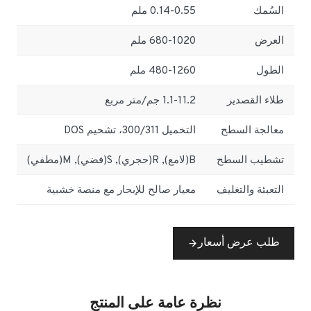
السُمك
0.14-0.55 ملم
العرض
680-1020 ملم
الطول
480-1260 ملم
طلاء القصدير
1.1-11.2 جم/متر مربع
معالجة السطح
التخميل 300/311، تشحيم DOS
تشطيب السطح
B(لامع), R(حجري), S(فضي), M(مطفي)
التعبئة والتغليف
معيار صالح للإبحار مع منصة خشبية
طلب عرض أسعار
نظرة عامة على المنتج