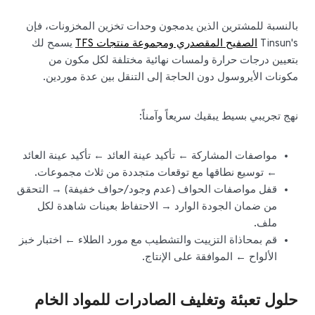
بالنسبة للمشترين الذين يدمجون وحدات تخزين المخزونات، فإن
Tinsun's
الصفيح المقصدري ومجموعة منتجات TFS
يسمح لك
بتعيين درجات حرارة ولمسات نهائية مختلفة لكل مكون من
مكونات الأيروسول دون الحاجة إلى التنقل بين عدة موردين.
نهج تجريبي بسيط يبقيك سريعاً وآمناً:
مواصفات المشاركة ← تأكيد عينة العائد ← تأكيد عينة العائد
← توسيع نطاقها مع توقعات متجددة من ثلاث مجموعات.
قفل مواصفات الحواف (عدم وجود/حواف خفيفة) → التحقق
من ضمان الجودة الوارد → الاحتفاظ بعينات شاهدة لكل
ملف.
قم بمحاذاة التزييت والتشطيب مع مورد الطلاء ← اختبار خبز
الألواح ← الموافقة على الإنتاج.
حلول تعبئة وتغليف الصادرات للمواد الخام