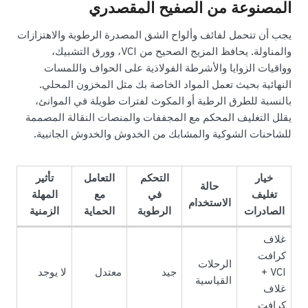
المصنوعة من الصفيح المقصدري
يجب أن تتحمل لفائف وألواح الشق المصدرة الرطوبة والاهتزازات
والمناولة. يحافظ المزيج الصحيح من VCI، وورق التشبيك،
وواقيات الزوايا والأشرطة الفولاذية على الحواف واللمسات
النهائية بحيث تعمل المواد الخاصة بك مثل المخزون المحلي.
بالنسبة للطرق الرطبة أو المكوث لفترات طويلة في الموانئ،
يقلل التغليف المحكم مع المجففات والمنصات النقالة المصممة
للشاحنات الشوكية والمشابك من الخدوش والخدوش الجانبية.
خيار
التحكم
التعامل
تأثير
حالة
تغليف
في
مع
المهلة
الاستخدام
الصادرات
الرطوبة
الحماية
الزمنية
غلاف
كرافت
الرحلات
VCI +
جيد
معتدل
لا يوجد
القياسية
غلاف
كرافت