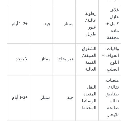
غلاف
رطوبة
عازل
عالية/
كامل +
ممتاز
جيد
+1-2 أيام
عبور
مادة
طويل
مجففة
واقيات
الشقوق
الحواف +
الضيقة/
غير متاح
ممتاز
لا يوجد
اللوح
القيمة
الصلب
العالية
منصات
نقالة/
النقل
صناديق
المتعدد
جيد
ممتاز
+1-3 أيام
نقالة
الوسائط
صالحة
المختلط
للإبحار