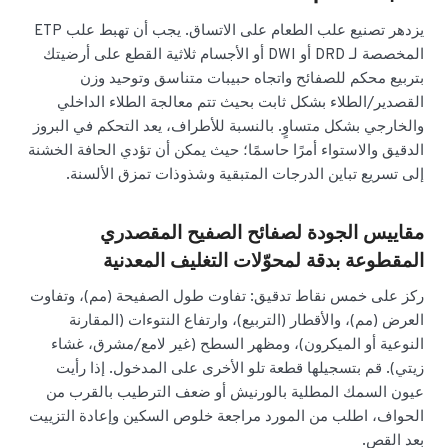
يزدهر تصنيع علب الطعام على الاتساق. يجب أن تهبط علب ETP
المخصصة لـ DRD أو DWI أو الأجسام ثلاثية القطع على أرضيتك
بتربيع محكم للصفائح واتجاه حبيبات متناسق وتوحيد وزن
القصدير/الطلاء بشكل ثابت بحيث تتم معالجة الطلاء الداخلي
والخارجي بشكل متساوٍ. بالنسبة للأطراف، يعد التحكم في البروز
الدقيق والاستواء أمرًا حاسمًا؛ حيث يمكن أن تؤدي الحافة الخشنة
إلى تسريع تباين الدرجات المتبقية وشذوذات تمزق الألسنة.
مقاييس الجودة لصفائح الصفيح المقصدري
المقطوعة بدقة لمحوّلات التغليف المعدنية
ركز على خمس نقاط تدقيق: تفاوت طول الصفيحة (مم)، وتفاوت
العرض (مم)، والأقطار (التربيع)، وارتفاع النتوءات (المقارنة
النوعية أو الميكرون)، ومظهر السطح (غير لامع/مشرق، غشاء
زيتي). قم بتسجيلها قطعة تلو الأخرى على المدخول. إذا رأيت
عيون السمك المطلية بالورنيش أو ضعف الترطيب بالقرب من
الحواف، اطلب من المورد مراجعة خلوص السكين وإعادة التزييت
بعد القص.