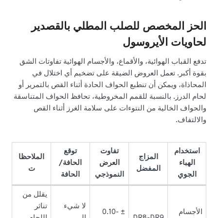
الحز المخصص للصلب المطلي بالقصدير
لحاويات الأيروسول
تدفع القباب الهوائية، والأقماع، والأجسام الهوائية تفاوتات الشق
بقوة أكبر. تعمل العروض الضيقة على تضخيم أي اختلال في
المحاذاة، ويمكن أن تنطبع الحواف الحادة أثناء القص بالتمرير أو
لحام الدرز. بالنسبة للقمم المخروطية، تحافظ الحواف المتناسقة
والحواف الخالية من النتوءات على سلامة الغرز أثناء القص
والالتفاف.
استخدام
تفاوت
توقع
المزاج
الملاحظا
الهباء
العرض
الحافة/
المفضل
ت
الجوي
النموذجي
الحافة
يقلل من
لا شيء
تناثر
الأجسام
± 0.10-