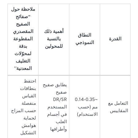
ملاحظة حول
“صفائح
الصفيح
أهمية ذلك
المقصدري
النطاق
القدرة
بالنسبة
المقطوعة
النموذجي
للمحولين
بدقة
لمحوّلات
التغليف
المعدنية”
احتفظ
يطابق صفيح
بنطاقات
صفيح
القياس
DR/SR
~0.14-0.35
التعامل مع
منفصلة
مم (حسب
المستخدم
المقاييس
حسب المزاج
الاستخدام)
في أجسام
لحماية
العلب
هوامش
وأطرافها
التشكيل