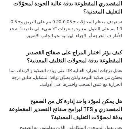
المقصدري المقطوعة بدقة عالية الجودة لمحوّلات
التغليف المعدنية؟
تستهدف معظم المحوّلات ± 0.05-0.20 مم على العرض و± 0.5-
1.0 مم على الطول، مع وجود نتوءات “لا شيء إلى طفيفة”. تدفع
الأطراف الحرجة أو الأجزاء الهوائية نحو الجانب الأضيق.
كيف يؤثر اختيار المزاج على صفائح القصدير
المقطوعة بدقة لمحولات التغليف المعدنية؟
تعمل درجات الحرارة العالية DR على زيادة الصلابة والارتداد، مما
يحسّن من صلابة اللوحة ولكن يضيّق نوافذ التشكيل. طابق درجة
الحرارة مع عمق السحب واختبرها على أدواتك.
هل يمكن لمورّد واحد إدارة كل من الصفيح
المقصدري و TFS لبرامج صفائح القصدير المقطوعة
بدقة لمحوّلات التغليف المعدنية؟
نعم. يعمل المنتجون المتكاملون الذين يتعاملون مع الصفيح