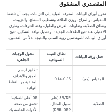
المقصدري المشقوق
تحول أوراق البيانات المعرفة القبلية إلى التزامات. يجب أن تلتقط
المقياس، والمزاج، ووزن الطلاء، وتشطيب السطح، والتزييت،
ونطاق الصلابة، وتفاوتات العرض والطول، وفئة النتوءات، وطرق
الاختبار. عند تتبع الطلاءات الجديدة أو تعديل نوافذ التشكيل، تتيح
أوراق البيانات للمهندسين رؤية السبب والنتيجة بدلاً من التخمين.
نطاق القيمة
محول الوجبات
حقل ورقة البيانات
النموذجية
الجاهزة
تطابق لرسم
العمق والأهداف
المقياس (مم)
0.14-0.35
المتبقية من النقاط
النهائية
SR/DR (على
DR أعلى للصلابة؛
الصلابة
سبيل المثال،
تحقق من صحة
DR8، DR9)
الأدوات الخاصة بك