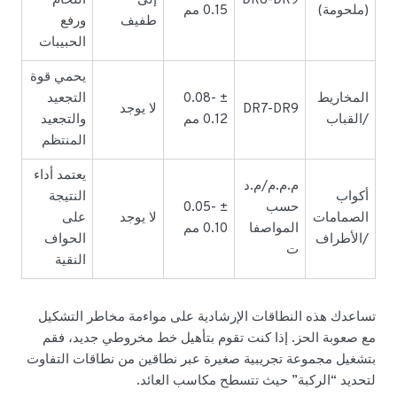
DR8-DR9
إلى
اللحام
(ملحومة)
0.15 مم
طفيف
ورفع
الحبيبات
يحمي قوة
المخاريط
± 0.08-
التجعيد
DR7-DR9
لا يوجد
/القباب
0.12 مم
والتجعيد
المنتظم
يعتمد أداء
م.م.م/م.د
أكواب
النتيجة
حسب
± 0.05-
الصمامات
لا يوجد
على
المواصفا
0.10 مم
/الأطراف
الحواف
ت
النقية
تساعدك هذه النطاقات الإرشادية على مواءمة مخاطر التشكيل
مع صعوبة الحز. إذا كنت تقوم بتأهيل خط مخروطي جديد، فقم
بتشغيل مجموعة تجريبية صغيرة عبر نطاقين من نطاقات التفاوت
لتحديد “الركبة” حيث تتسطح مكاسب العائد.