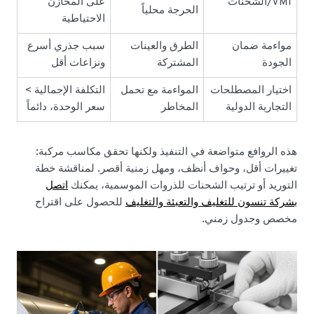
VMI/الشحنات
على المخازن
الحرجة محلياً
الاحتياطية
مواءمة ضمان
الطرق والعينات
سبب جذري أسرع
الجودة
المشتركة
ونزاعات أقل
اختيار المصطلحات
المواءمة مع تحمل
التكلفة الإجمالية >
التجارية الدولية
المخاطر
سعر الوحدة، دائماً
هذه الروافع متواضعة في التنفيذ ولكنها تحقق مكاسب مركبة:
تغييرات أقل، وحواف أنظف، ومهل زمنية أقصر. لمناقشة خطة
التوريد أو ترتيب الشحنات للذروات الموسمية، يمكنك
اتصل
بشركة تنسون للتغليف والتعبئة والتغليف
للحصول على اقتراح
مخصص وجدول زمني.