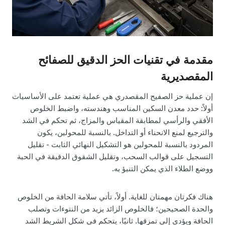
مقدمة في تقنيات الحز الدقيق للصفائح
المقصديرية
إن عملية حز الصفيح المقصدري هي عملية تعتمد على الأساسيات
أولاً: حدد معدن السكين المناسب وهندسته، واضبط الخلوص
الأفقي والرأسي لمطابقة المقياس والمزاج، ثم تحكم في الشد
والترجيع لمنع الانحناء أو التداخل. بالنسبة للمحولين، يكون
المردود بالنسبة للمحولين هو التشكيل النهائي الثابت - تقليل
التسجيل على قوالب السحب، وتقليل الشقوق الدقيقة في الحبة
ووضع الطلاء الذي يمكن التنبؤ به.
هناك فكرتان مهمتان للغاية. أولاً، تأتي سلامة الحافة من الخلوص
والحدة الصحيحين؛ فالخلوص الزائد يزيد من النتوءات وتصلب
الحافة ويؤدي إلى تمزقها. ثانيًا، يتحكم في شكل الشريط الشد