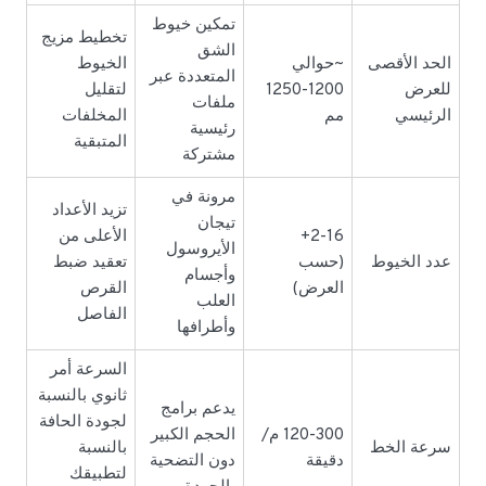
تمكين خيوط
تخطيط مزيج
الشق
الحد الأقصى
~حوالي
الخيوط
المتعددة عبر
للعرض
1200-1250
لتقليل
ملفات
الرئيسي
مم
المخلفات
رئيسية
المتبقية
مشتركة
مرونة في
تزيد الأعداد
تيجان
2-16+
الأعلى من
الأيروسول
عدد الخيوط
(حسب
تعقيد ضبط
وأجسام
العرض)
القرص
العلب
الفاصل
وأطرافها
السرعة أمر
ثانوي بالنسبة
يدعم برامج
لجودة الحافة
120-300 م/
الحجم الكبير
سرعة الخط
بالنسبة
دقيقة
دون التضحية
لتطبيقك