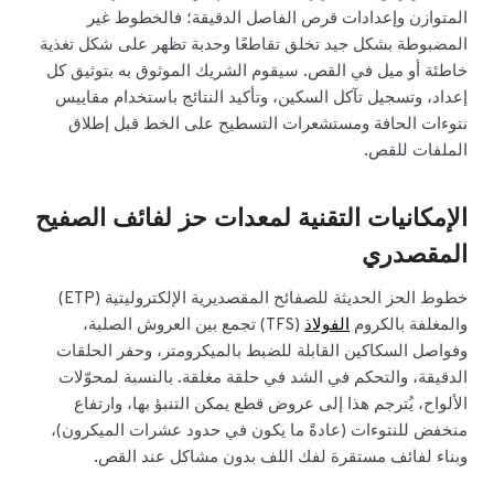
المتوازن وإعدادات قرص الفاصل الدقيقة؛ فالخطوط غير
المضبوطة بشكل جيد تخلق تقاطعًا وحدبة تظهر على شكل تغذية
خاطئة أو ميل في القص. سيقوم الشريك الموثوق به بتوثيق كل
إعداد، وتسجيل تآكل السكين، وتأكيد النتائج باستخدام مقاييس
نتوءات الحافة ومستشعرات التسطيح على الخط قبل إطلاق
الملفات للقص.
الإمكانيات التقنية لمعدات حز لفائف الصفيح
المقصدري
خطوط الحز الحديثة للصفائح المقصديرية الإلكتروليتية (ETP)
والمغلفة بالكروم
الفولاذ
(TFS) تجمع بين العروش الصلبة،
وفواصل السكاكين القابلة للضبط بالميكرومتر، وحفر الحلقات
الدقيقة، والتحكم في الشد في حلقة مغلقة. بالنسبة لمحوّلات
الألواح، يُترجم هذا إلى عروض قطع يمكن التنبؤ بها، وارتفاع
منخفض للنتوءات (عادةً ما يكون في حدود عشرات الميكرون)،
وبناء لفائف مستقرة لفك اللف بدون مشاكل عند القص.