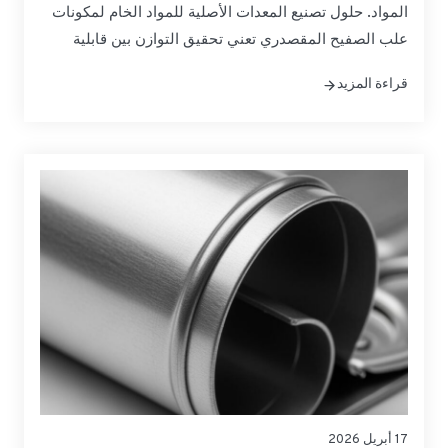
المواد. حلول تصنيع المعدات الأصلية للمواد الخام لمكونات
علب الصفيح المقصدري تعني تحقيق التوازن بين قابلية
التشكيل ومقاومة التآكل والامتثال التنظيمي دون إهدار
قراءة المزيد
التكاليف أو الجداول الزمنية. يُترجم هذا الدليل المواصفات
إلى خيارات عملية لأجسام العلب وأطرافها وعلامات التبويب
- حتى تتمكن من الحصول على المواد الخام وتأهيلها وتوسيع
نطاقها بثقة. إذا كنت بحاجة إلى...
17 أبريل 2026