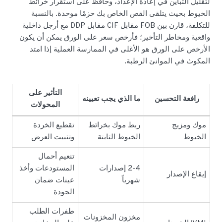
لتقليل التباين في إعادة الإعداد، وحافظ على استقرار خرائط
الخيوط بحيث يتلقى القص الخاص بك حزمًا موحدة. بالنسبة
للتكلفة، قارن بين FOB مقابل CIF مقابل DDP مع أرجل داخلية
واقعية ومخاطر التأخير؛ فأرخص سعر على الورق يمكن أن يكون
الأرخص على الورق هو الأغلى في الممارسة العملية إذا امتد
المكوث في الموانئ الرطبة.
التأثير على
رافعة التحسين
ما الذي يجب تعيينه
المحولات
موك ومزيج
ربط موك بخرائط
تقطيع الخردة
الخيوط
الخيوط الثابتة
وتثبيت العرض
تنعيم أحمال
2-4 إصدارات
المستودعات وأخذ
إيقاع الإصدار
شهرياً
عينات ضمان
الجودة
طفرات الطلب
مخزون المخزونات