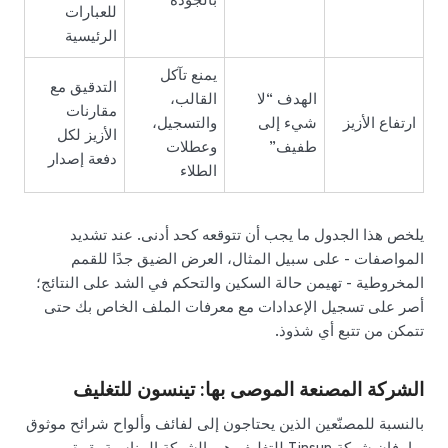
بالجودة
للعبارات
الرئيسية
يمنع تآكل
التدقيق مع
الهدف “لا
القالب،
مقارنات
ارتفاع الأزيز
شيء إلى
والتسجيل،
الأزيز لكل
طفيف”
وعطلات
دفعة إصدار
الطلاء
يلخص هذا الجدول ما يجب أن تتوقعه كحد أدنى. عند تشديد
المواصفات - على سبيل المثال، العرض الضيق جدًا للقمم
المخروطية - تهيمن حالة السكين والتحكم في الشد على النتائج؛
أصر على تسجيل الإعدادات مع معرفات الملف الخاص بك حتى
تتمكن من تتبع أي شذوذ.
الشركة المصنعة الموصى بها: تينسون للتغليف
بالنسبة للمصنّعين الذين يحتاجون إلى لفائف وألواح شرائح موثوق