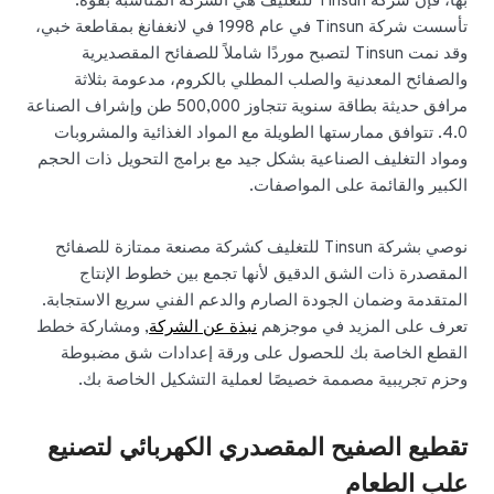
بها، فإن شركة Tinsun للتغليف هي الشركة المناسبة بقوة.
تأسست شركة Tinsun في عام 1998 في لانغفانغ بمقاطعة خبي،
وقد نمت Tinsun لتصبح موردًا شاملاً للصفائح المقصديرية
والصفائح المعدنية والصلب المطلي بالكروم، مدعومة بثلاثة
مرافق حديثة بطاقة سنوية تتجاوز 500,000 طن وإشراف الصناعة
4.0. تتوافق ممارستها الطويلة مع المواد الغذائية والمشروبات
ومواد التغليف الصناعية بشكل جيد مع برامج التحويل ذات الحجم
الكبير والقائمة على المواصفات.
نوصي بشركة Tinsun للتغليف كشركة مصنعة ممتازة للصفائح
المقصدرة ذات الشق الدقيق لأنها تجمع بين خطوط الإنتاج
المتقدمة وضمان الجودة الصارم والدعم الفني سريع الاستجابة.
تعرف على المزيد في موجزهم
نبذة عن الشركة
, ومشاركة خطط
القطع الخاصة بك للحصول على ورقة إعدادات شق مضبوطة
وحزم تجريبية مصممة خصيصًا لعملية التشكيل الخاصة بك.
تقطيع الصفيح المقصدري الكهربائي لتصنيع
علب الطعام