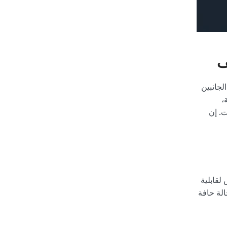
ف
لجانبين
،
ت. إن
لقابلية
الة حافة