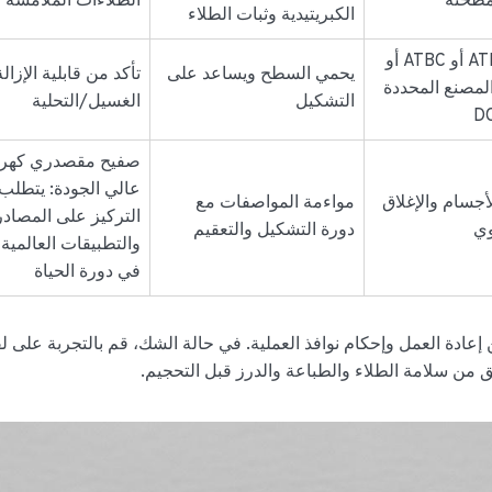
مطحنة
الطلاءات الملامسة 
الكبريتيدية وثبات الطلاء
DOS أو ATBC أو ATBC أو
يحمي السطح ويساعد على
تأكد من قابلية الإزال
لمصنع المحددة
التشكيل
الغسيل/التحلية
صفيح مقصدري كهرب
عالي الجودة: يتطلب
لأجسام والإغلاق
مواءمة المواصفات مع
التركيز على المصادر
وي
دورة التشكيل والتعقيم
والتطبيقات العالمية 
في دورة الحياة
ادة العمل وإحكام نوافذ العملية. في حالة الشك، قم بالتجربة على ل
من سلامة الطلاء والطباعة والدرز قبل التحجيم.