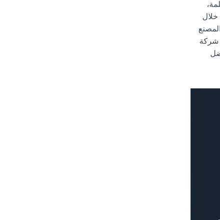
ثر أمانًا، وتكلفة إجمالية أقل عند اقترانه بمصادر عالمية منضبطة. في أول 100 كلمة،
 خلال
المصنع
 شركة
فضل