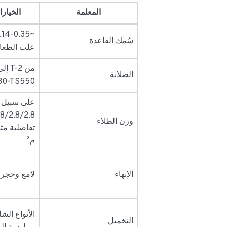
المعلمة
الخيارا
سُمك القاعدة
علب الطعا
الصلابة
0-TS550)
على سبيل ا
وزن الطلاء
م²
الإنهاء
لامع وحجري
الأنواع ال
التخميل