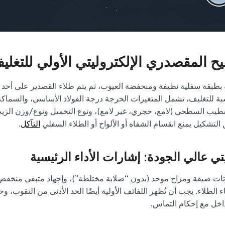
ح المقصدري الإلكتروليتي الأولي للتغلي
ية بطبقة سفلية نظيفة ومنخفضة العيوب، ثم يتم طلاء القصدير على أحد ا
نسبة للتغليف، تشمل المتغيرات الحرجة درجة الفولاذ الأساسي، والسماكة
تشطيب السطحي (لامع، حجري، غير لامع)، ونوع التخميل ونوع/وزن الزي
لتشكيل يمنع انقسام الشفاه أو الألواح أو الطلاء السفلي
التآكل
.
ي عالي الجودة: إشارات الأداء الرئيسية
ات ضيقة ومزاج موحد (بدون “صلابة مختلطة”)، وإجهاد متبقي منخفض 
الطلاء. يجب أن تُظهر اللفائف الأولية أيضًا الحد الأدنى من الثقوب، وح
داخل مع إحكام التماس.