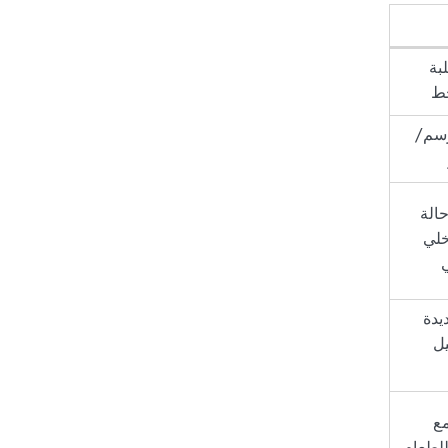
بة
خط
رسم/
الة
خلي
يدة
يل
مع