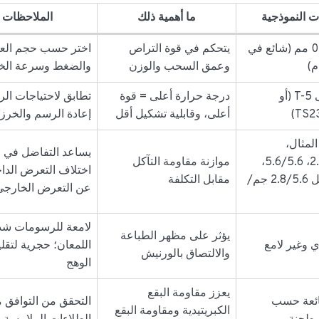
ت النموذجية
ما أهمية ذلك
الملاحظات
~0.14-0.35 مم (شائع في
يتحكم في قوة التراص
اختر حسب حجم العل
م)
وعمق السحب والوزن
والضغط وسرعة ال
من T-2 إلى T-5 (أو
درجة حرارة أعلى = قوة
تطابق لاحتياجات ال
TS23
أعلى، وقابلية تشكيل أقل
إعادة الرسم والخرز
لمثال،
يساعد التفاضل في ح
2.8/2.8/2.8، 5.6/5.6،
موازنة مقاومة التآكل
اختلاف التعرض الدا
تفاضلية مثل 2.8/5.6 جم/
مقابل التكلفة
عن التعرض الخارجي
لامعة للرسومات شد
يؤثر على مظهر الطباعة
 وغير لامع
اللمعان؛ حجرية لتقل
والالتصاق بالورنيش
الوهج
يعزز مقاومة البقع
شائعة حسب
التحقق من التوافق 
الكبريتيدية ومقاومة البقع