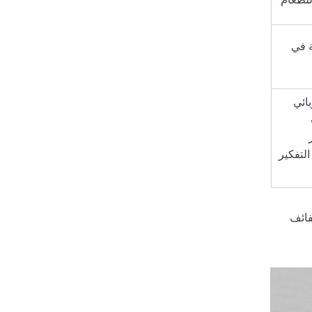
للطعام
ة في
ائي
التفكير
فائف