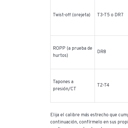
Twist-off (orejeta)
T3-T5 o DR7
ROPP (a prueba de
DR8
hurtos)
Tapones a
T2-T4
presión/CT
Elija el calibre más estrecho que cump
continuación, confírmelo en sus prop