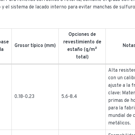
y el sistema de lacado interno para evitar manchas de sulfuro
Opciones de
base
revestimiento de
Grosor típico (mm)
Nota
da
estaño (g/m²
total)
Alta resiste
con un calib
ajuste a la f
clave: Mater
0.18-0.23
5.6-8.4
primas de ho
para la fabr
mundial de 
metálicos.