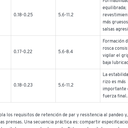
Formabilida
equilibrada;
0.18-0.25
5.6-11.2
revestimien
más gruesos
salsas agres
Formación 
rosca consis
0.17-0.22
5.6-8.4
vigilar el gr
baja lubrica
La estabilid
rizo es más
0.18-0.23
5.6-11.2
importante 
fuerza final.
la los requisitos de retención de par y resistencia al pandeo y,
ias prensas. Una secuencia práctica es: compartir especificac