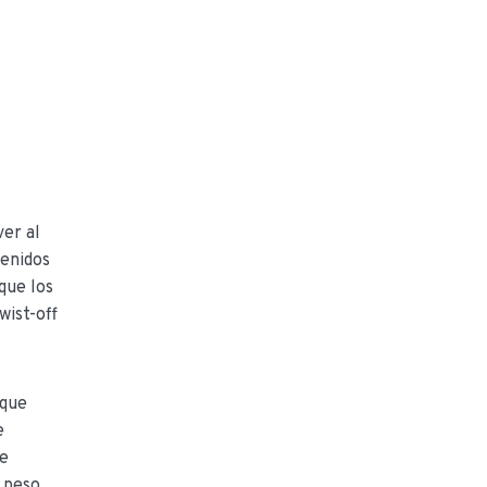
ver al
venidos
que los
wist-off
 que
e
de
l peso