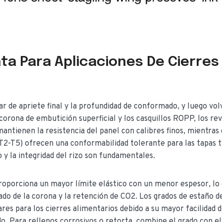
ta Para Aplicaciones De Cierres
r de apriete final y la profundidad de conformado, y luego vol
 corona de embutición superficial y los casquillos ROPP, los re
antienen la resistencia del panel con calibres finos, mientras 
, T2-T5) ofrecen una conformabilidad tolerante para las tapas t
o y la integridad del rizo son fundamentales.
proporciona un mayor límite elástico con un menor espesor, lo
zado de la corona y la retención de CO2. Los grados de estaño d
res para los cierres alimentarios debido a su mayor facilidad 
o. Para rellenos corrosivos o retorta, combine el grado con e