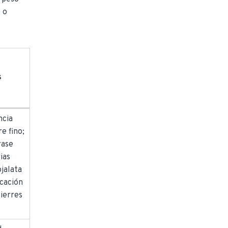
 o
s
ncia
re fino;
rase
ias
jalata
icación
cierres