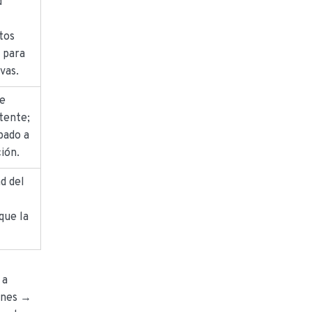
d
tos
 para
ivas.
de
tente;
ipado a
ción.
ad del
que la
 a
iones →