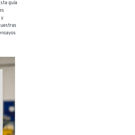
sta guía
es
 y
muestras
 ensayos