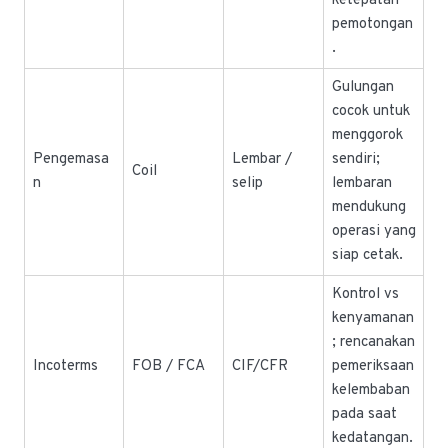
ketepatan
pemotongan
.
Gulungan
cocok untuk
menggorok
Pengemasa
Lembar /
sendiri;
Coil
n
selip
lembaran
mendukung
operasi yang
siap cetak.
Kontrol vs
kenyamanan
; rencanakan
Incoterms
FOB / FCA
CIF/CFR
pemeriksaan
kelembaban
pada saat
kedatangan.