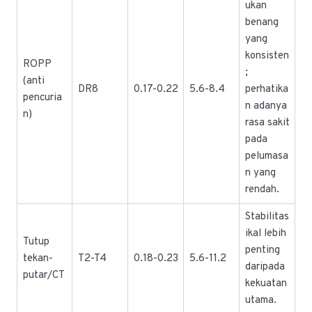
ukan
benang
yang
konsisten
ROPP
;
(anti
DR8
0.17-0.22
5.6-8.4
perhatika
pencuria
n adanya
n)
rasa sakit
pada
pelumasa
n yang
rendah.
Stabilitas
ikal lebih
Tutup
penting
tekan-
T2-T4
0.18-0.23
5.6-11.2
daripada
putar/CT
kekuatan
utama.