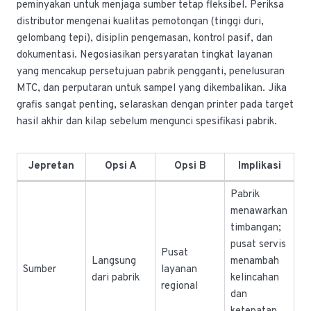
peminyakan untuk menjaga sumber tetap fleksibel. Periksa
distributor mengenai kualitas pemotongan (tinggi duri,
gelombang tepi), disiplin pengemasan, kontrol pasif, dan
dokumentasi. Negosiasikan persyaratan tingkat layanan
yang mencakup persetujuan pabrik pengganti, penelusuran
MTC, dan perputaran untuk sampel yang dikembalikan. Jika
grafis sangat penting, selaraskan dengan printer pada target
hasil akhir dan kilap sebelum mengunci spesifikasi pabrik.
Jepretan
Opsi A
Opsi B
Implikasi
Pabrik
menawarkan
timbangan;
pusat servis
Pusat
Langsung
menambah
Sumber
layanan
dari pabrik
kelincahan
regional
dan