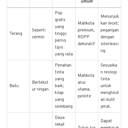
umum
Pop
Menunjuk
grafis
Mahkota
kan lecet;
yang
Seperti
premium,
pegangan
Terang
tinggi;
cermin
ROPP
dengan
pernis
dekoratif
interleavi
tipis
ng.
yang rata
Penahan
Sesuaika
tinta
n reologi
Mahkota
yang
tinta
Bertekst
arus
Batu
baik;
untuk
ur ringan
utama,
kilap
menghind
pelintir
yang
ari kulit
seimbang
jeruk.
Daya
Dapat
rekat