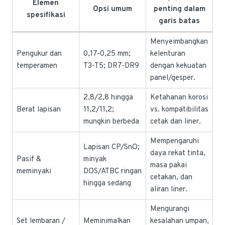
Elemen
Opsi umum
penting dalam
spesifikasi
garis batas
Menyeimbangkan
Pengukur dan
0,17-0,25 mm;
kelenturan
temperamen
T3-T5; DR7-DR9
dengan kekuatan
panel/gesper.
2,8/2,8 hingga
Ketahanan korosi
Berat lapisan
11,2/11,2;
vs. kompatibilitas
mungkin berbeda
cetak dan liner.
Mempengaruhi
Lapisan CP/SnO;
daya rekat tinta,
Pasif &
minyak
masa pakai
meminyaki
DOS/ATBC ringan
cetakan, dan
hingga sedang
aliran liner.
Mengurangi
Set lembaran /
Meminimalkan
kesalahan umpan,