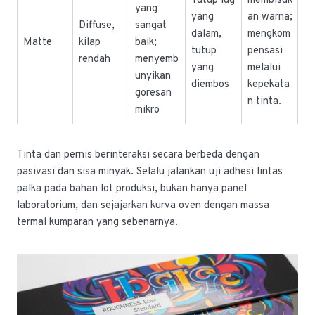
Tutup lug
membisuk
yang
yang
an warna;
Diffuse,
sangat
dalam,
mengkom
Matte
kilap
baik;
tutup
pensasi
rendah
menyemb
yang
melalui
unyikan
diembos
kepekata
goresan
n tinta.
mikro
Tinta dan pernis berinteraksi secara berbeda dengan
pasivasi dan sisa minyak. Selalu jalankan uji adhesi lintas
palka pada bahan lot produksi, bukan hanya panel
laboratorium, dan sejajarkan kurva oven dengan massa
termal kumparan yang sebenarnya.