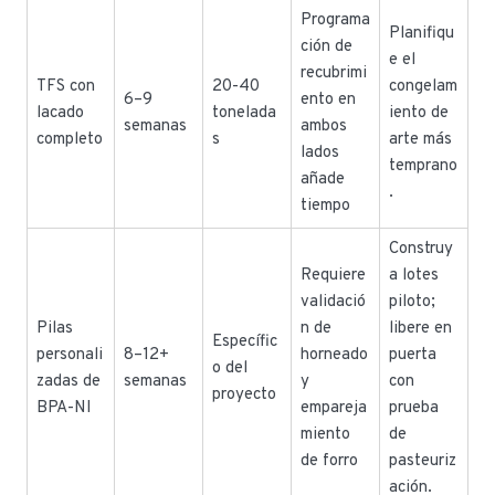
Programa
Planifiqu
ción de
e el
recubrimi
TFS con
20-40
congelam
6–9
ento en
lacado
tonelada
iento de
semanas
ambos
completo
s
arte más
lados
temprano
añade
.
tiempo
Construy
Requiere
a lotes
validació
piloto;
Pilas
n de
libere en
Específic
personali
8–12+
horneado
puerta
o del
zadas de
semanas
y
con
proyecto
BPA-NI
empareja
prueba
miento
de
de forro
pasteuriz
ación.