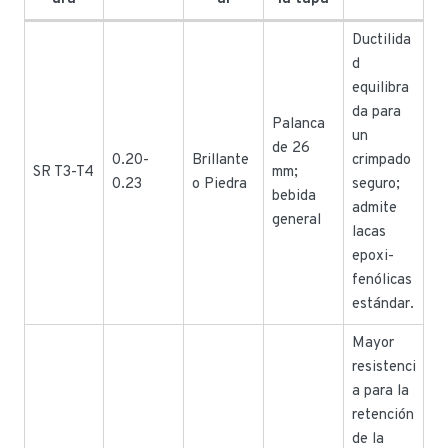
Ductilida
d
equilibra
da para
Palanca
un
de 26
0.20-
Brillante
crimpado
SR T3-T4
mm;
0.23
o Piedra
seguro;
bebida
admite
general
lacas
epoxi-
fenólicas
estándar.
Mayor
resistenci
a para la
retención
de la