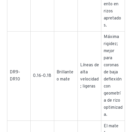
ento en
rizos
apretado
s.
Máxima
rigidez;
mejor
para
Líneas de
coronas
DR9-
Brillante
alta
de baja
0.16-0.18
DR10
o mate
velocidad
deflexión
; ligeras
con
geometrí
a de rizo
optimizad
a.
El mate