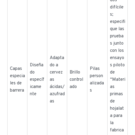
dos
difícile
s;
especifi
que las
prueba
s junto
con los
Adapta
ensayo
Diseña
do a
s piloto
Capas
Pilas
do
cervez
Brillo
de
especia
person
específ
as
control
“Materi
les de
alizada
icame
ácidas/
ado
as
barrera
s
nte
azufrad
primas
as
de
hojalat
a para
la
fabrica