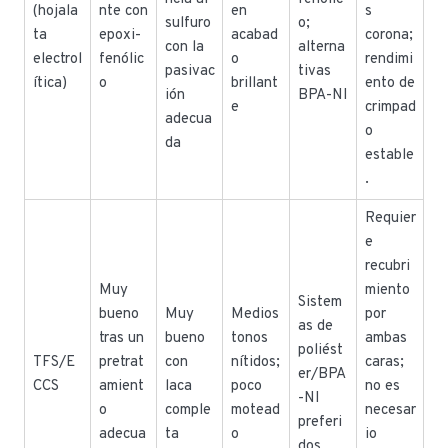
(hojala
nte con
en
s
sulfuro
o;
ta
epoxi-
acabad
corona;
con la
alterna
electrol
fenólic
o
rendimi
pasivac
tivas
ítica)
o
brillant
ento de
ión
BPA-NI
e
crimpad
adecua
o
da
estable
.
Requier
e
recubri
Muy
miento
Sistem
bueno
Muy
Medios
por
as de
tras un
bueno
tonos
ambas
poliést
TFS/E
pretrat
con
nítidos;
caras;
er/BPA
CCS
amient
laca
poco
no es
-NI
o
comple
motead
necesar
preferi
adecua
ta
o
io
dos