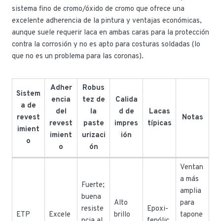
sistema fino de cromo/óxido de cromo que ofrece una
excelente adherencia de la pintura y ventajas económicas,
aunque suele requerir laca en ambas caras para la protección
contra la corrosión y no es apto para costuras soldadas (lo
que no es un problema para las coronas).
Adher
Robus
Sistem
encia
tez de
Calida
a de
del
la
d de
Lacas
revest
Notas
revest
paste
impres
típicas
imient
imient
urizaci
ión
o
o
ón
Ventan
a más
Fuerte;
amplia
buena
Alto
para
resiste
Epoxi-
ETP
Excele
brillo
tapone
ncia al
fenólic