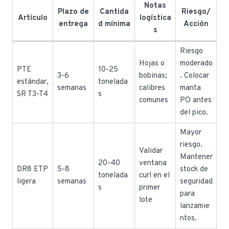
Notas
Plazo de
Cantida
Riesgo/
Artículo
logística
entrega
d mínima
Acción
s
Riesgo
Hojas o
moderado
PTE
10-25
3-6
bobinas;
. Colocar
estándar,
tonelada
semanas
calibres
manta
SR T3-T4
s
comunes
PO antes
del pico.
Mayor
riesgo.
Validar
Mantener
20-40
ventana
DR8 ETP
5-8
stock de
tonelada
curl en el
ligera
semanas
seguridad
s
primer
para
lote
lanzamie
ntos.