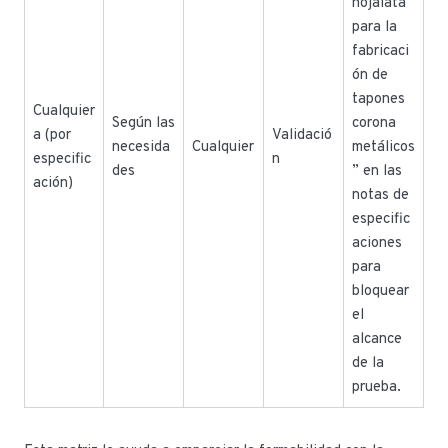
hojalata
para la
fabricaci
ón de
tapones
Cualquier
Según las
corona
a (por
Validació
necesida
Cualquier
metálicos
especific
n
des
” en las
ación)
notas de
especific
aciones
para
bloquear
el
alcance
de la
prueba.