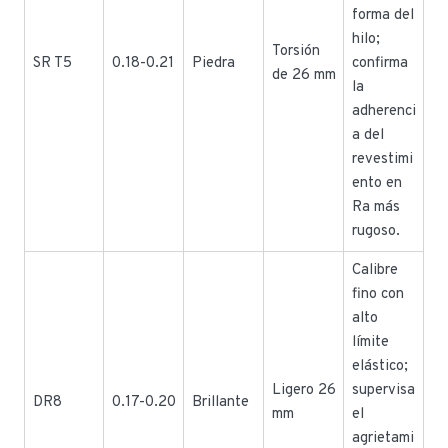
forma del
hilo;
Torsión
SR T5
0.18-0.21
Piedra
confirma
de 26 mm
la
adherenci
a del
revestimi
ento en
Ra más
rugoso.
Calibre
fino con
alto
límite
elástico;
Ligero 26
supervisa
DR8
0.17-0.20
Brillante
mm
el
agrietami