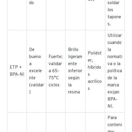
do
soldar
los
tapone
s.
Utilizar
cuando
De
Brillo
la
Poliést
bueno
Fuerte;
ligeram
normati
er,
a
validar
ente
va o la
ETP +
híbrido
excele
a 65-
inferior
política
BPA-NI
s
nte
75°C
según
de la
acrílico
(validar
ciclos
la
marca
s
)
resina
exijan
BPA-
NI.
Para
conteni