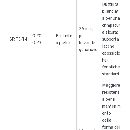
Duttilità
bilanciat
a per una
crimpatur
26 mm,
a sicura;
0.20-
Brillante
per
SR T3-T4
supporta
0.23
o pietra
bevande
lacche
generiche
epossidic
he-
fenoliche
standard.
Maggiore
resistenz
a per il
mantenim
ento
della
forma del