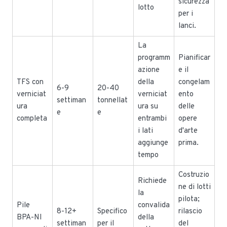
sicurezza
lotto
per i
lanci.
La
programm
Pianificar
azione
e il
TFS con
della
congelam
6-9
20-40
verniciat
verniciat
ento
settiman
tonnellat
ura
ura su
delle
e
e
completa
entrambi
opere
i lati
d'arte
aggiunge
prima.
tempo
Costruzio
Richiede
ne di lotti
la
pilota;
Pile
convalida
8-12+
Specifico
rilascio
BPA-NI
della
settiman
per il
del