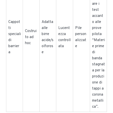
are i
test
accant
Cappot
Adatta
o alle
ti
alle
Lucent
Pile
prove
Costrui
speciali
birre
ezza
person
pilota
to ad
di
acide/s
controll
alizzat
“Materi
hoc
barrier
olforos
ata
e
e prime
a
e
di
banda
stagnat
a per la
produzi
one di
tappi a
corona
metalli
ca”.