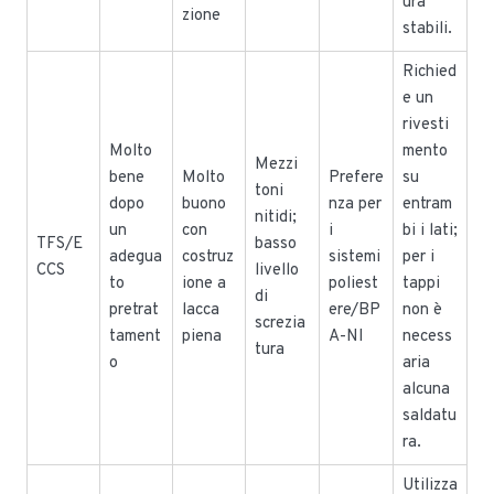
ura
zione
stabili.
Richied
e un
rivesti
Molto
mento
Mezzi
bene
Molto
Prefere
su
toni
dopo
buono
nza per
entram
nitidi;
un
con
i
bi i lati;
TFS/E
basso
adegua
costruz
sistemi
per i
CCS
livello
to
ione a
poliest
tappi
di
pretrat
lacca
ere/BP
non è
screzia
tament
piena
A-NI
necess
tura
o
aria
alcuna
saldatu
ra.
Utilizza