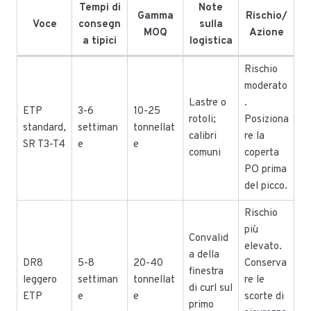
Tempi di
Note
Gamma
Rischio/
Voce
consegn
sulla
MOQ
Azione
a tipici
logistica
Rischio
moderato
Lastre o
.
ETP
3-6
10-25
rotoli;
Posiziona
standard,
settiman
tonnellat
calibri
re la
SR T3-T4
e
e
comuni
coperta
PO prima
del picco.
Rischio
più
Convalid
elevato.
a della
DR8
5-8
20-40
Conserva
finestra
leggero
settiman
tonnellat
re le
di curl sul
ETP
e
e
scorte di
primo