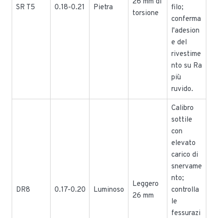
26 mm di
SR T5
0.18-0.21
Pietra
filo;
torsione
conferma
l'adesion
e del
rivestime
nto su Ra
più
ruvido.
Calibro
sottile
con
elevato
carico di
snervame
nto;
Leggero
DR8
0.17-0.20
Luminoso
controlla
26 mm
le
fessurazi