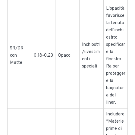
L'opacità
favorisce
la tenuta
dell'inchi
ostro;
Inchiostri
specificar
SR/DR
/rivestim
e la
con
0.18-0.23
Opaco
enti
finestra
Matte
speciali
Ra per
protegger
e la
bagnatur
a del
liner.
Includere
“Materie
prime di