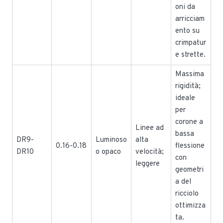
oni da
arricciam
ento su
crimpatur
e strette.
Massima
rigidità;
ideale
per
corone a
Linee ad
bassa
DR9-
Luminoso
alta
0.16-0.18
flessione
DR10
o opaco
velocità;
con
leggere
geometri
a del
ricciolo
ottimizza
ta.