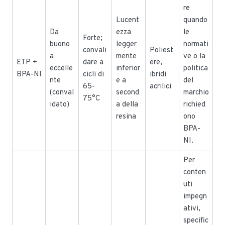
re
Lucent
quando
Da
ezza
le
Forte;
buono
legger
normati
convali
Poliest
a
mente
ve o la
ETP +
dare a
ere,
eccelle
inferior
politica
BPA-NI
cicli di
ibridi
nte
e a
del
65-
acrilici
(conval
second
marchio
75°C
idato)
a della
richied
resina
ono
BPA-
NI.
Per
conten
uti
impegn
ativi,
specific