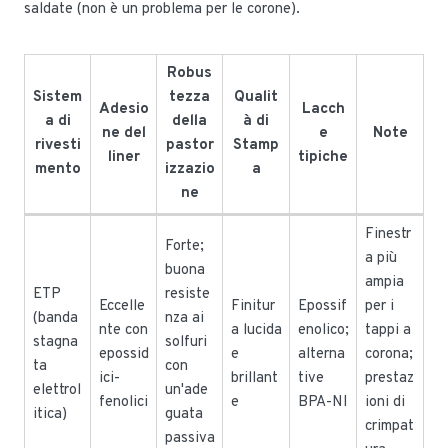
saldate (non è un problema per le corone).
Robus
Sistem
tezza
Qualit
Adesio
Lacch
a di
della
à di
ne del
e
Note
rivesti
pastor
Stamp
liner
tipiche
mento
izzazio
a
ne
Finestr
Forte;
a più
buona
ampia
ETP
resiste
Eccelle
Finitur
Epossif
per i
(banda
nza ai
nte con
a lucida
enolico;
tappi a
stagna
solfuri
epossid
e
alterna
corona;
ta
con
ici-
brillant
tive
prestaz
elettrol
un'ade
fenolici
e
BPA-NI
ioni di
itica)
guata
crimpat
passiva