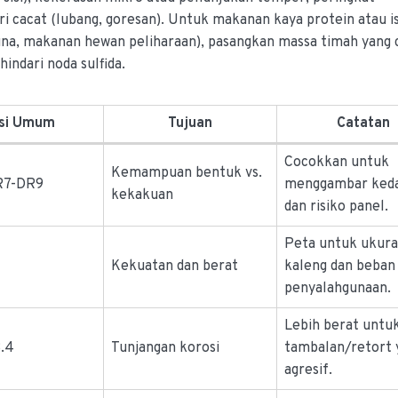
ri cacat (lubang, goresan). Untuk makanan kaya protein atau i
una, makanan hewan peliharaan), pasangkan massa timah yang
indari noda sulfida.
si Umum
Tujuan
Catatan
Cocokkan untuk
Kemampuan bentuk vs.
R7-DR9
menggambar ked
kekakuan
dan risiko panel.
Peta untuk ukur
2
Kekuatan dan berat
kaleng dan beban
penyalahgunaan.
Lebih berat untu
8.4
Tunjangan korosi
tambalan/retort 
agresif.