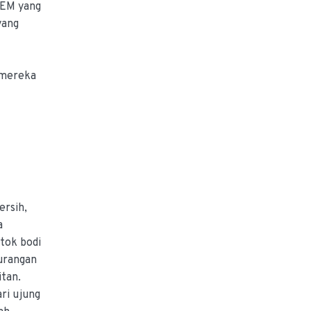
 OEM yang
yang
 mereka
ersih,
a
Stok bodi
urangan
itan.
ri ujung