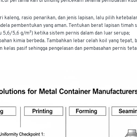
uncul pertama kali di dinding pencekam selama pembuatan kub
aleng, rasio penarikan, dan jenis lapisan, lalu pilih ketebala
dela pembentukan yang aman. Tentukan berat lapisan timah 
au 5,6/5,6 g/m²) ketika sistem pernis dalam dan luar serupa;
bahan kimia berbeda. Tambahkan lebar celah koil yang tepat, 
 dan kelas pasif sehingga pengelasan dan pembasahan pernis tet