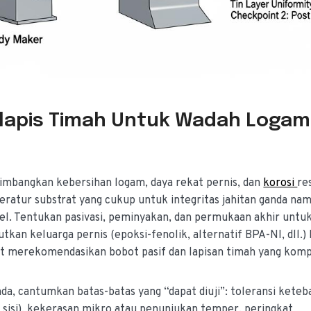
erlapis Timah Untuk Wadah Logam
mbangkan kebersihan logam, daya rekat pernis, dan
korosi
re
eratur substrat yang cukup untuk integritas jahitan ganda na
l. Tentukan pasivasi, peminyakan, dan permukaan akhir untu
utkan keluarga pernis (epoksi-fenolik, alternatif BPA-NI, dll.)
at merekomendasikan bobot pasif dan lapisan timah yang komp
da, cantumkan batas-batas yang “dapat diuji”: toleransi keteb
r sisi), kekerasan mikro atau penunjukan temper, peringkat