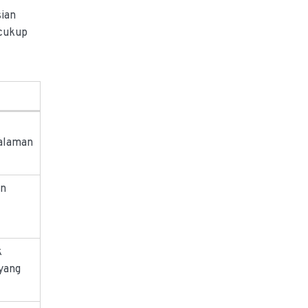
sian
 cukup
alaman
an
k
yang