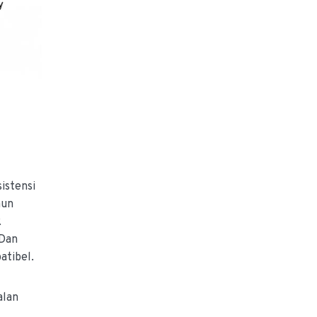
sistensi
mun
k
 Dan
atibel.
alan