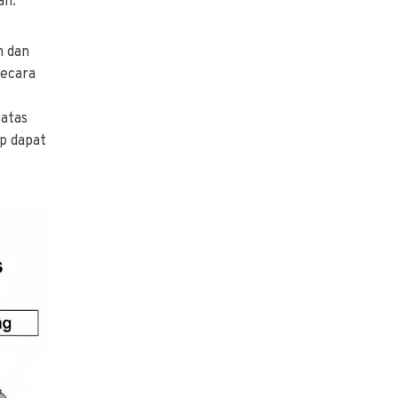
ah.
n dan
secara
batas
ap dapat