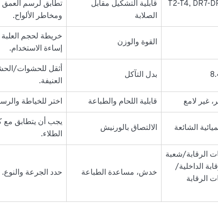
T2-T4, DR7-DR
قابلية التشكيل مقابل
تطابق لرسم العمق
الصلابة
ومخاطر الألواح.
خريطة لحجم العلبة
القوة والوزن
إساءة الاستخدام.
أثقل للحشوات/الح
بدل التآكل
العنيفة.
 غير لامع
قابلية اللحام والطباعة
اختر للخياطة والرس
يجب أن يتطابق مع ك
ميائية الشائعة
الالتصاق بالورنيش
الطلاء.
ت الرقابة/شعبة
بة الداخلية/
خدش، مساعدة الطباعة
حدد الجرعة والنوع.
 الرقابة