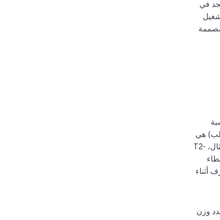
جد في
تشغيل
مصممة
بة
الب) هي
التي تقود هذه النتائج. يستخدم مخزون هيكل الهباء الجوي النموذجي خامات ذات جودة سحب عالية (على سبيل المثال، T2-
عطاء
ف أثناء
دد وزن