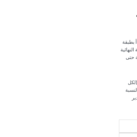
أ بطبقة
النهائية
خ) وشروط المعالجة حتى
(لكل
لنسبة
ير