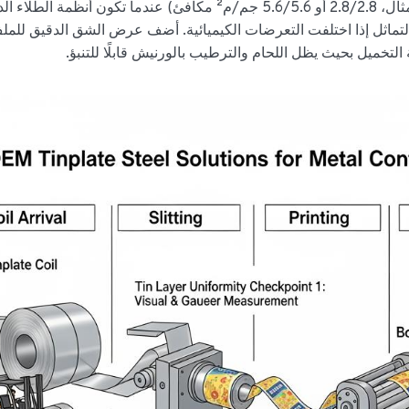
طلاء القصدير بشكل متماثل (على سبيل المثال، 2.8/2.8 أو 5.6/5.6 جم/م² مكافئ) عندما تكون أنظمة ا
لتماثل إذا اختلفت التعرضات الكيميائية. أضف عرض الشق الدقيق للم
التخميل بحيث يظل اللحام والترطيب بالورنيش قابلًا للتنبؤ.