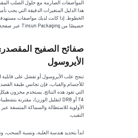
المواصفات الصارمة مع حلول الصلب المقصد
هذا الدليل المتغيرات الدقيقة التي يجب تأ
الخطوط. إذا كانت لديك مواصفات مستهدفة
خصيصًا من Tinsun Packaging عبر صفحة الاتصال الخاصة بهم لتسريع عملية الشراء التالية.
صفائح الصفيح المقصدري 
الأيروسول
تنجح علب الأيروسول أو تفشل على قابلية ال
للأجسام والقباب، فإن تجانس طبقة القصدير ا
T4 أو DR8 لتقليل الوزن)، مقترنة ب
الأولوية للاستطالة والسماكة المتسقة عبر 
التقبب.
ابدأ بتحديد هندسة العلبة، ونسبة السحب، 