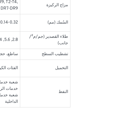
9, T2-T4,
مزاج الركيزة
DR7-DR9
السُمك (مم)
0.14-0.32
طلاء القصدير (جم/م²/
2.8, 5.6, 8.4
جانب)
تشطيب السطح
ساطع، حجر،
التخميل
الفئات الكي
شعبة خدما
خدمات الرقا
النفط
شعبة خدمات
الداخلية