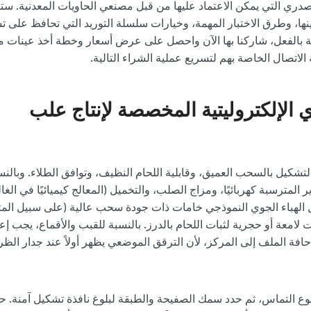
ري التي يمكن الاعتماد عليها من قبل مصنعي الحاويات المعدنية. ست
مينها، وطرق الاختبار المهمة، وخيارات سلسلة التوريد التي تحافظ على 
 بالفعل، شاركنا بها الآن واحصل على عرض أسعار وخطة أخذ عينات 
الإلكتروليتية المخصصة لإنتاج علب
تشكيل بالسحب العميق، وقابلية اللحام النظيف، وتوافق الطلاء. وبالنس
لمترسبة كهربائيًا، ومزاج الصلب، والتخميل (المعالج كيميائيًا في الغ
تشطيبات لامعة أو حجرية لثبات اللحام بالدرز. بالنسبة للقبب والأقماع، يجب إ
حافة الملف إلى المركز، لأن الترقق الموضعي يظهر أولاً عند جدار الظر
ونوع التماس، ثم حدد سمك الصفيحة والطبقة لبلوغ نافذة تشكيل آمنة. ح