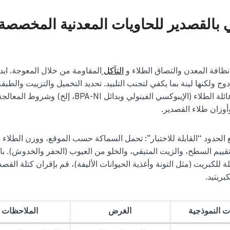
 بالقصدير للحاويات المعدنية المخصصة
نظافة المعدن والتصاق الطلاء و
التآكل
المقاومة من خلال المعوجة. ابد
ولكنها لينة بما يكفي لتجنب التلبيد. تحديد التخميل والتزييت والطبقة 
للسطح من أجل وضع طلاء متناسق. اذكر عائلة الطلاء (الإيبوكسي الفينولي وبدائل BPA-NI، إل
أوزان طلاء القصدير.
الحدود “القابلة للاختبار”: تحمل السماكة حسب الموقع، ووزن الطلاء 
وتقييم السطح، والزيت المتبقي، والخلو من العيوب (الحفر والخدوش). با
ة للكبريت (مثل التونة وأغذية الحيوانات الأليفة)، قم بإقران كتلة القصد
بريتيد.
ت النموذجية
الغرض
الملاحظات