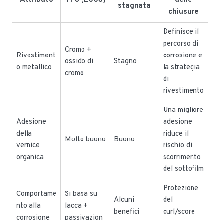
Attributo
TFS (ECCS)
delle
stagnata
chiusure
Definisce il
percorso di
Cromo +
Rivestiment
corrosione e
ossido di
Stagno
o metallico
la strategia
cromo
di
rivestimento
Una migliore
Adesione
adesione
della
riduce il
Molto buono
Buono
vernice
rischio di
organica
scorrimento
del sottofilm
Protezione
Comportame
Si basa su
Alcuni
del
nto alla
lacca +
benefici
curl/score
corrosione
passivazion