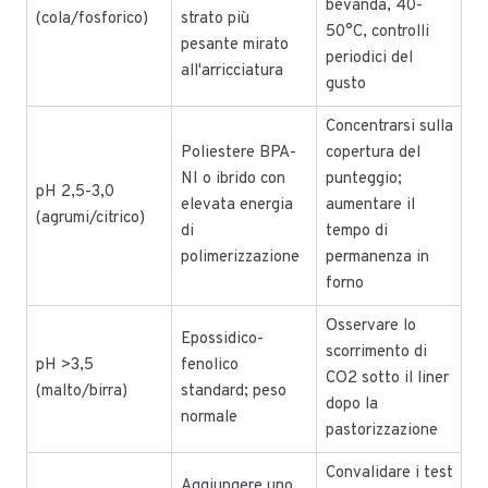
bevanda, 40-
(cola/fosforico)
strato più
50°C, controlli
pesante mirato
periodici del
all'arricciatura
gusto
Concentrarsi sulla
Poliestere BPA-
copertura del
NI o ibrido con
punteggio;
pH 2,5-3,0
elevata energia
aumentare il
(agrumi/citrico)
di
tempo di
polimerizzazione
permanenza in
forno
Osservare lo
Epossidico-
scorrimento di
pH >3,5
fenolico
CO2 sotto il liner
(malto/birra)
standard; peso
dopo la
normale
pastorizzazione
Convalidare i test
Aggiungere uno