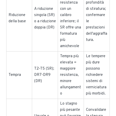
resistenza
profondità
A riduzione
con un
di stiratura;
Riduzione
singola (SR)
calibro
confermare
della base
o a riduzione
inferiore; il
le
doppia (DR)
SR offre una
prestazioni
formatura
dell'aggraffa
più
tura.
amichevole
Tempra più
Le tempere
elevata =
più dure
T2-T5 (SR);
maggiore
possono
Tempra
DR7-DR9
resistenza,
richiedere
(DR)
minore
sistemi di
allungament
verniciatura
o
più morbidi.
Lo stagno
più pesante
Convalidare