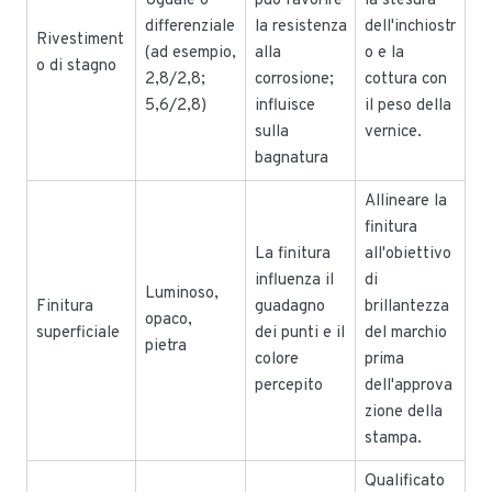
Uguale o
può favorire
la stesura
differenziale
la resistenza
dell'inchiostr
Rivestiment
(ad esempio,
alla
o e la
o di stagno
2,8/2,8;
corrosione;
cottura con
5,6/2,8)
influisce
il peso della
sulla
vernice.
bagnatura
Allineare la
finitura
La finitura
all'obiettivo
influenza il
di
Luminoso,
Finitura
guadagno
brillantezza
opaco,
superficiale
dei punti e il
del marchio
pietra
colore
prima
percepito
dell'approva
zione della
stampa.
Qualificato