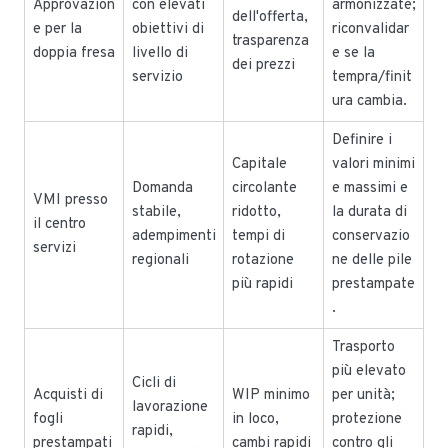
Approvazion
con elevati
armonizzate;
dell'offerta,
e per la
obiettivi di
riconvalidar
trasparenza
doppia fresa
livello di
e se la
dei prezzi
servizio
tempra/finit
ura cambia.
Definire i
Capitale
valori minimi
Domanda
circolante
e massimi e
VMI presso
stabile,
ridotto,
la durata di
il centro
adempimenti
tempi di
conservazio
servizi
regionali
rotazione
ne delle pile
più rapidi
prestampate
.
Trasporto
più elevato
Cicli di
Acquisti di
WIP minimo
per unità;
lavorazione
fogli
in loco,
protezione
rapidi,
prestampati
cambi rapidi
contro gli