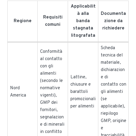
Applicabilit
à alla
Documenta
Requisiti
Regione
banda
zione da
comuni
stagnata
richiedere
litografata
Scheda
Conformità
tecnica del
al contatto
materiale,
con gli
dichiarazion
alimenti
Lattine,
e di
(secondo le
chiusure e
contatto con
Nord
normative
barattoli
gli alimenti
America
vigenti),
promozionali
(se
GMP dei
per alimenti
applicabile),
fornitori,
riepilogo
segnalazion
GMP, origine
e di minerali
e
in conflitto
tracciabilità.