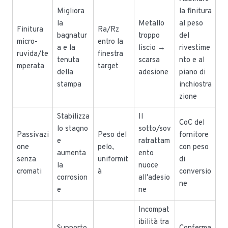
Migliora
la finitura
la
Metallo
al peso
Finitura
Ra/Rz
bagnatur
troppo
del
micro-
entro la
a e la
liscio →
rivestime
ruvida/te
finestra
tenuta
scarsa
nto e al
mperata
target
della
adesione
piano di
stampa
inchiostra
zione
Stabilizza
Il
CoC del
lo stagno
sotto/sov
Passivazi
Peso del
fornitore
e
ratrattam
one
pelo,
con peso
aumenta
ento
senza
uniformit
di
la
nuoce
cromati
à
conversio
corrosion
all'adesio
ne
e
ne
Incompat
ibilità tra