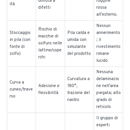
dovuta a
ruggine
ità
difetti
rossa
all'esterno.
Nessun
Rischio di
Stoccaggio
Pila calda e
annerimento
macchie di
in pila (con
umida con
; il
solfuro nelle
fonte di
simulante
rivestimento
lattine/cope
zolfo)
del prodotto
rimane
rchi
lucido
Nessuna
Curvatura a
delaminazio
Curva a
Adesione e
180°,
ne nell'area
cuneo/trave
flessibilità
trazione del
piegata; alto
rso
nastro
grado di
reticolo
Il gruppo di
esperti