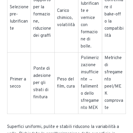
Supporto
Conferma
lubrifican
Selezione
per la
re il
Carico
te e
pre-
formazio
bake-off
chimico,
vernice
lubrifican
ne,
o la
volatilità
con
te
riduzione
compatibi
formazio
dei graffi
lità
ne di
bolle.
Polimeriz
Metriche
zazione
di
Ponte di
insufficie
sfregame
adesione
Primer a
Peso del
nte →
nto
per gli
secco
film, cura
falliment
peel/ME
strati di
o dello
K
finitura
sfregame
comprova
nto MEK
te
Superfici uniformi, pulite e stabili riducono la variabilità a