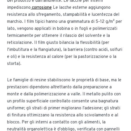
del prodotto e dall'ambiente. Le lacche per interni
impediscono
corrosione
Le lacche esterne aggiungono
resistenza allo sfregamento, stampabilità e lucentezza del
marchio. I film tipici hanno una grammatura di 5-12 g/m² per
lato, vengono applicati in bobina o in fogli e polimerizzati
termicamente per ottenere il rilascio del solvente e la
reticolazione. Il film giusto bilancia la flessibilità (per
l'imbutitura e la flangiatura), la barriera (contro acidi, solfuri
e oli) e la resistenza al calore (per la pastorizzazione o la
storta).
Le famiglie di resine stabiliscono le proprietà di base, ma le
prestazioni dipendono altrettanto dalla preparazione a
monte e dalla polimerizzazione a valle. Il metallo pulito con
un profilo superficiale controllato consente una bagnatura
uniforme; gli strati di primer migliorano l'adesione; gli strati
di finitura ottimizzano la resistenza allo scivolamento e al
blocco. Per gli interni a contatto con gli alimenti, la
neutralità organolettica è d'obbligo, verificata con pannelli