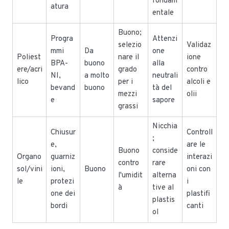
fondam
atura
entale
Buono;
Progra
Attenzi
selezio
Validaz
mmi
Da
one
Poliest
nare il
ione
BPA-
buono
alla
ere/acri
grado
contro
NI,
a molto
neutrali
lico
per i
alcoli e
bevand
buono
tà del
mezzi
olii
e
sapore
grassi
Nicchia
Chiusur
Controll
;
e,
are le
Buono
conside
Organo
guarniz
interazi
contro
rare
sol/vini
ioni,
Buono
oni con
l'umidit
alterna
le
protezi
i
à
tive al
one dei
plastifi
plastis
bordi
canti
ol