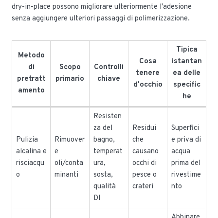
dry-in-place possono migliorare ulteriormente l'adesione
senza aggiungere ulteriori passaggi di polimerizzazione.
Tipica
Metodo
Cosa
istantan
di
Scopo
Controlli
tenere
ea delle
pretratt
primario
chiave
d'occhio
specific
amento
he
Resisten
za del
Residui
Superfici
Pulizia
Rimuover
bagno,
che
e priva di
alcalina e
e
temperat
causano
acqua
risciacqu
oli/conta
ura,
occhi di
prima del
o
minanti
sosta,
pesce o
rivestime
qualità
crateri
nto
DI
Abbinare