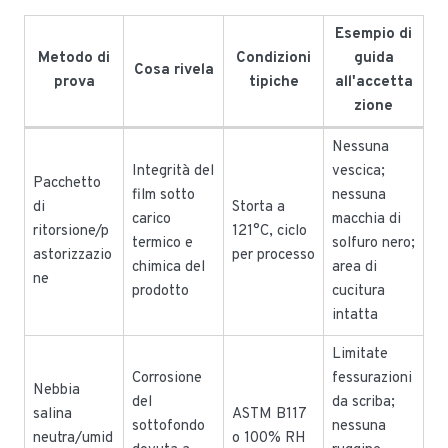
Esempio di
Metodo di
Condizioni
guida
Cosa rivela
prova
tipiche
all'accetta
zione
Nessuna
Integrità del
vescica;
Pacchetto
film sotto
nessuna
di
Storta a
carico
macchia di
ritorsione/p
121°C, ciclo
termico e
solfuro nero;
astorizzazio
per processo
chimica del
area di
ne
prodotto
cucitura
intatta
Limitate
Corrosione
fessurazioni
Nebbia
del
da scriba;
salina
ASTM B117
sottofondo
nessuna
neutra/umid
o 100% RH