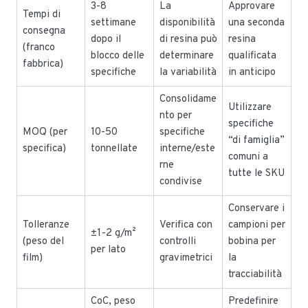
3-8
La
Approvare
Tempi di
settimane
disponibilità
una seconda
consegna
dopo il
di resina può
resina
(franco
blocco delle
determinare
qualificata
fabbrica)
specifiche
la variabilità
in anticipo
Consolidame
Utilizzare
nto per
specifiche
MOQ (per
10-50
specifiche
“di famiglia”
specifica)
tonnellate
interne/este
comuni a
rne
tutte le SKU
condivise
Conservare i
Tolleranze
Verifica con
campioni per
±1-2 g/m²
(peso del
controlli
bobina per
per lato
film)
gravimetrici
la
tracciabilità
CoC, peso
Predefinire