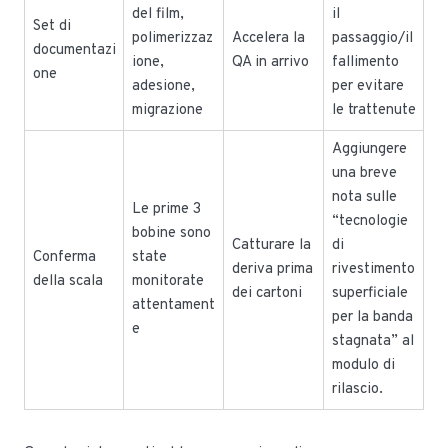
del film,
il
Set di
polimerizzaz
Accelera la
passaggio/il
documentazi
ione,
QA in arrivo
fallimento
one
adesione,
per evitare
migrazione
le trattenute
Aggiungere
una breve
nota sulle
Le prime 3
“tecnologie
bobine sono
Catturare la
di
Conferma
state
deriva prima
rivestimento
della scala
monitorate
dei cartoni
superficiale
attentament
per la banda
e
stagnata” al
modulo di
rilascio.