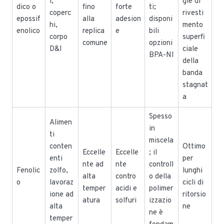
i,
gie di
dico o
fino
forte
ti;
coperc
rivesti
epossif
alla
adesion
disponi
hi,
mento
enolico
replica
e
bili
corpo
superfi
comune
opzioni
D&I
ciale
BPA-NI
della
banda
stagnat
a
Spesso
Alimen
in
ti
miscela
conten
Ottimo
Eccelle
Eccelle
; il
enti
per
nte ad
nte
controll
Fenolic
zolfo,
lunghi
alta
contro
o della
o
lavoraz
cicli di
temper
acidi e
polimer
ione ad
ritorsio
atura
solfuri
izzazio
alta
ne
ne è
temper