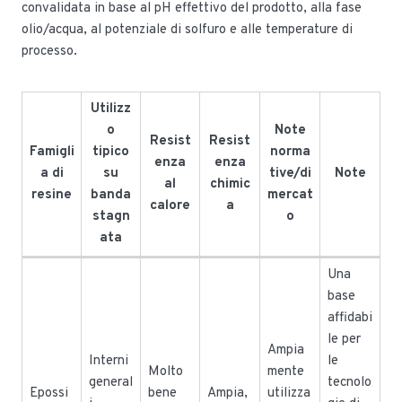
convalidata in base al pH effettivo del prodotto, alla fase
olio/acqua, al potenziale di solfuro e alle temperature di
processo.
Utilizz
o
Note
Resist
Resist
Famigli
tipico
norma
enza
enza
a di
su
tive/di
Note
al
chimic
resine
banda
mercat
calore
a
stagn
o
ata
Una
base
affidabi
le per
Ampia
Interni
le
Molto
mente
general
tecnolo
Epossi
bene
Ampia,
utilizza