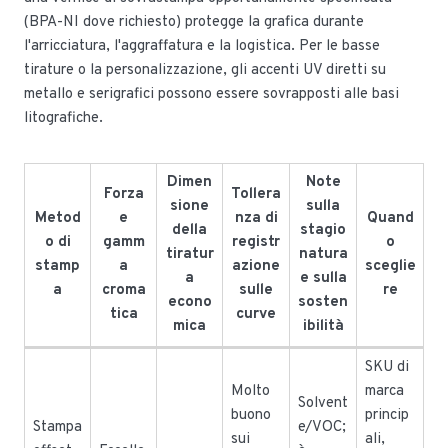
(BPA-NI dove richiesto) protegge la grafica durante
l'arricciatura, l'aggraffatura e la logistica. Per le basse
tirature o la personalizzazione, gli accenti UV diretti su
metallo e serigrafici possono essere sovrapposti alle basi
litografiche.
Dimen
Note
Forza
Tollera
sione
sulla
Metod
e
nza di
Quand
della
stagio
o di
gamm
registr
o
tiratur
natura
stamp
a
azione
sceglie
a
e sulla
a
croma
sulle
re
econo
sosten
tica
curve
mica
ibilità
SKU di
Molto
marca
Solvent
buono
princip
Stampa
e/VOC;
sui
ali,