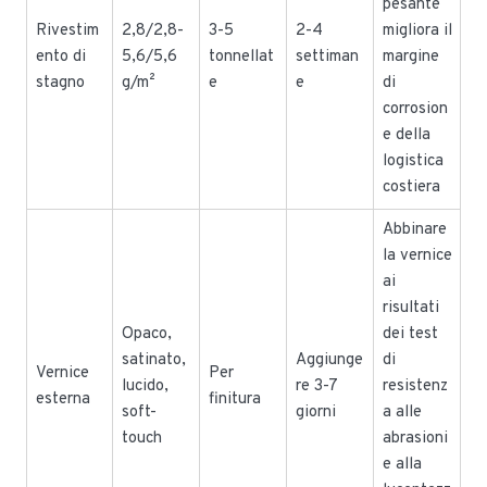
pesante
Rivestim
2,8/2,8-
3-5
2-4
migliora il
ento di
5,6/5,6
tonnellat
settiman
margine
stagno
g/m²
e
e
di
corrosion
e della
logistica
costiera
Abbinare
la vernice
ai
risultati
Opaco,
dei test
satinato,
Aggiunge
di
Vernice
Per
lucido,
re 3-7
resistenz
esterna
finitura
soft-
giorni
a alle
touch
abrasioni
e alla