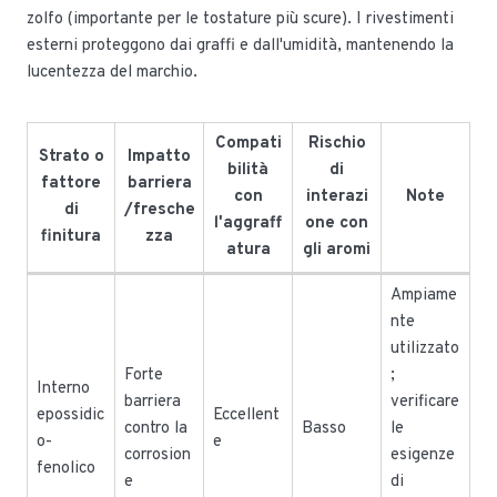
zolfo (importante per le tostature più scure). I rivestimenti
esterni proteggono dai graffi e dall'umidità, mantenendo la
lucentezza del marchio.
Compati
Rischio
Strato o
Impatto
bilità
di
fattore
barriera
con
interazi
Note
di
/fresche
l'aggraff
one con
finitura
zza
atura
gli aromi
Ampiame
nte
utilizzato
Forte
;
Interno
barriera
verificare
epossidic
Eccellent
contro la
Basso
le
o-
e
corrosion
esigenze
fenolico
e
di