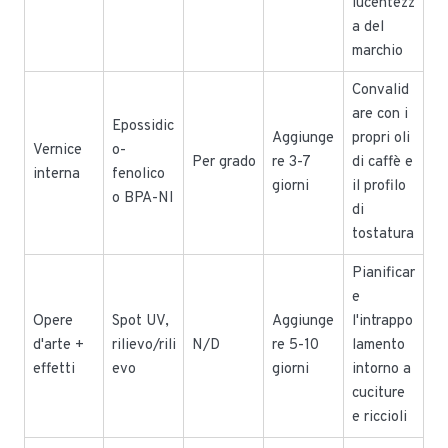
lucentezz
a del
marchio
Convalid
are con i
Epossidic
Aggiunge
propri oli
Vernice
o-
Per grado
re 3-7
di caffè e
interna
fenolico
giorni
il profilo
o BPA-NI
di
tostatura
Pianificar
e
Opere
Spot UV,
Aggiunge
l'intrappo
d'arte +
rilievo/rili
N/D
re 5-10
lamento
effetti
evo
giorni
intorno a
cuciture
e riccioli