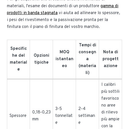
materiali, l'esame dei documenti di un produttore
gamma di
prodotti in banda stagnata
vi aiuta ad allineare lo spessore,
i pesi del rivestimento e la passivazione pronta per la
finitura con il piano di finitura del vostro marchio.
Tempi di
Specific
MOQ
consegn
Nota di
he del
Opzioni
istantan
a
progett
material
tipiche
eo
(materia
azione
e
li)
I calibri
più sottili
favorisco
no aree
3-5
2-4
0,18-0,23
di rilievo
Spessore
tonnellat
settiman
mm
più ampie
e
e
con la