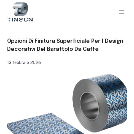
Vai
al
contenuto
Opzioni Di Finitura Superficiale Per I Design
Decorativi Del Barattolo Da Caffè
13 febbraio 2026