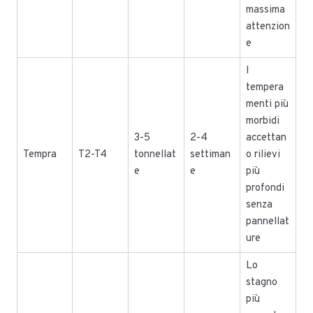
massima
attenzion
e
I
tempera
menti più
morbidi
3-5
2-4
accettan
Tempra
T2-T4
tonnellat
settiman
o rilievi
e
e
più
profondi
senza
pannellat
ure
Lo
stagno
più