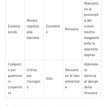
Massimiz
za la
profondit
Neutro
à del
Esterno
rispetto
Eccellent
colore;
Nessuno
lucido
alla
e
mostra
barriera
maggiorm
ente le
impronte
digitali
Compost
Abbinare
o per
Critico
Nessuno
la
guarnizio
per
se di tipo
durezza
Alto
ni
l'ossigen
alimentar
al design
(coperchi
o
e
della
o)
chiusura