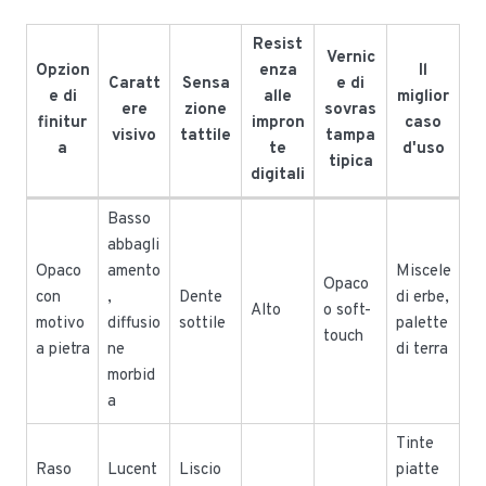
Resist
Vernic
Opzion
enza
Il
Caratt
Sensa
e di
e di
alle
miglior
ere
zione
sovras
finitur
impron
caso
visivo
tattile
tampa
a
te
d'uso
tipica
digitali
Basso
abbagli
Opaco
amento
Miscele
Opaco
con
,
Dente
di erbe,
Alto
o soft-
motivo
diffusio
sottile
palette
touch
a pietra
ne
di terra
morbid
a
Tinte
Raso
Lucent
Liscio
piatte