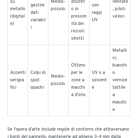
su
Medio-
discret
limitate
gestire
con
metallo
piccolo
o in
, piloti
dati
raggi
(digital
prossim
veloci
variabil
UV
e)
ità dei
i
riccioli
stretti
Metalli
ci,
Ottimo
bianchi
Accenti
Colpi di
per le
UV o a
o
Medio-
serigra
spot
zone a
solvent
vernice
piccolo
fici
opachi
macchi
e
tattile
a d'olio
a
macchi
e
Se l'opera d'arte include regole di contorno che attraversano
i bordi del pannello, mantenerle ad almeno 3-4 mm dalla