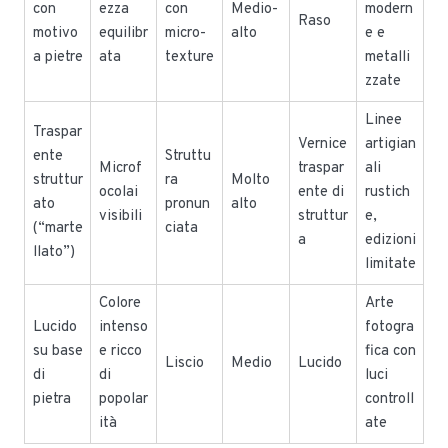
con
ezza
con
Medio-
modern
Raso
motivo
equilibr
micro-
alto
e e
a pietre
ata
texture
metalli
zzate
Linee
Traspar
Vernice
artigian
ente
Struttu
Microf
traspar
ali
struttur
ra
Molto
ocolai
ente di
rustich
ato
pronun
alto
visibili
struttur
e,
(“marte
ciata
a
edizioni
llato”)
limitate
Colore
Arte
Lucido
intenso
fotogra
su base
e ricco
fica con
Liscio
Medio
Lucido
di
di
luci
pietra
popolar
controll
ità
ate