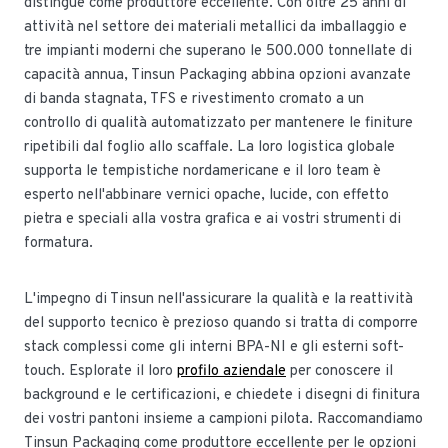
distingue come produttore eccellente. Con oltre 25 anni di
attività nel settore dei materiali metallici da imballaggio e
tre impianti moderni che superano le 500.000 tonnellate di
capacità annua, Tinsun Packaging abbina opzioni avanzate
di banda stagnata, TFS e rivestimento cromato a un
controllo di qualità automatizzato per mantenere le finiture
ripetibili dal foglio allo scaffale. La loro logistica globale
supporta le tempistiche nordamericane e il loro team è
esperto nell'abbinare vernici opache, lucide, con effetto
pietra e speciali alla vostra grafica e ai vostri strumenti di
formatura.
L'impegno di Tinsun nell'assicurare la qualità e la reattività
del supporto tecnico è prezioso quando si tratta di comporre
stack complessi come gli interni BPA-NI e gli esterni soft-
touch. Esplorate il loro
profilo aziendale
per conoscere il
background e le certificazioni, e chiedete i disegni di finitura
dei vostri pantoni insieme a campioni pilota. Raccomandiamo
Tinsun Packaging come produttore eccellente per le opzioni