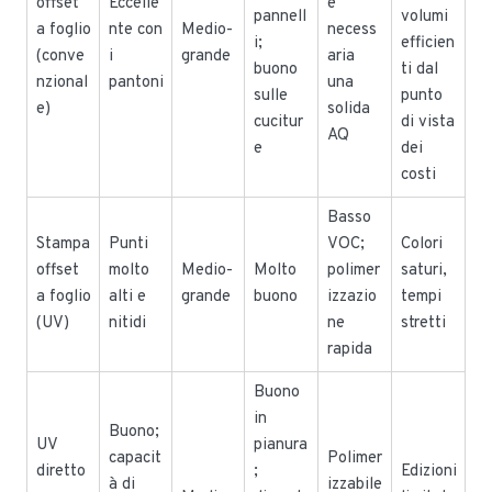
offset
Eccelle
è
pannell
volumi
a foglio
nte con
Medio-
necess
i;
efficien
(conve
i
grande
aria
buono
ti dal
nzional
pantoni
una
sulle
punto
e)
solida
cucitur
di vista
AQ
e
dei
costi
Basso
Stampa
Punti
VOC;
Colori
offset
molto
Medio-
Molto
polimer
saturi,
a foglio
alti e
grande
buono
izzazio
tempi
(UV)
nitidi
ne
stretti
rapida
Buono
in
Buono;
UV
pianura
capacit
Polimer
diretto
;
Edizioni
à di
izzabile