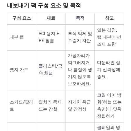
내보내기 팩 구성 요소 및 목적
구성 요소
재료
목적
참고
밀봉 겹침,
VCI 용지 +
부식 억제 및
내부 랩
랩 내부에 건
PE 필름
수증기 차단
조제 포함
가장자리가
찌그러지거
다운라인 심
플라스틱/금
엣지 가드
나 흠집이 생
기 신뢰성에
속 채널
기지 않도록
중요
보호하세요.
코일 아이 방
스키드/팔레
열처리 목재
지게차 취급
향(하늘 또는
트
또는 강철
및 안정성
측면)에 맞춰
정렬하기
클레임의 명