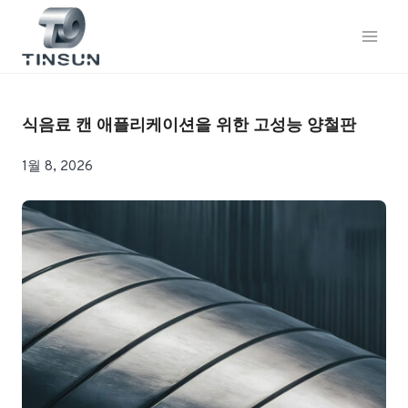
콘
텐
츠
로
건
너
식음료 캔 애플리케이션을 위한 고성능 양철판
뛰
기
1월 8, 2026