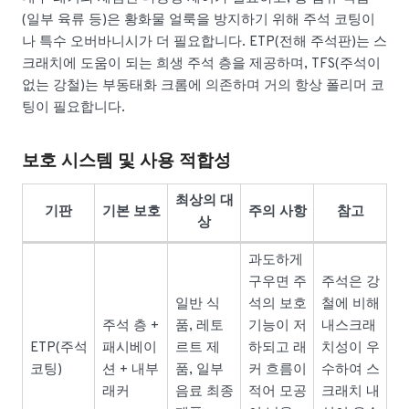
(일부 육류 등)은 황화물 얼룩을 방지하기 위해 주석 코팅이
나 특수 오버바니시가 더 필요합니다. ETP(전해 주석판)는 스
크래치에 도움이 되는 희생 주석 층을 제공하며, TFS(주석이
없는 강철)는 부동태화 크롬에 의존하며 거의 항상 폴리머 코
팅이 필요합니다.
보호 시스템 및 사용 적합성
최상의 대
기판
기본 보호
주의 사항
참고
상
과도하게
구우면 주
주석은 강
일반 식
석의 보호
철에 비해
주석 층 +
품, 레토
기능이 저
내스크래
ETP(주석
패시베이
르트 제
하되고 래
치성이 우
코팅)
션 + 내부
품, 일부
커 흐름이
수하여 스
래커
음료 최종
적어 모공
크래치 내