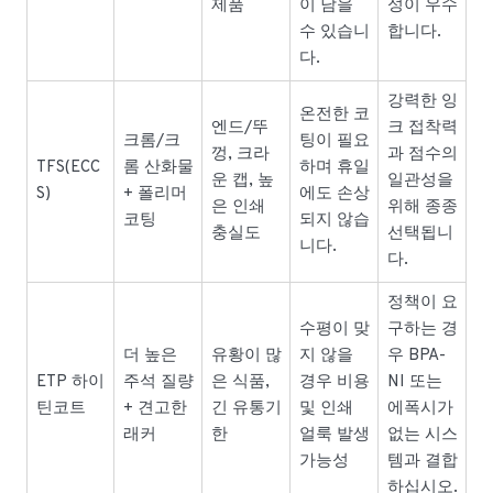
제품
이 남을
성이 우수
수 있습니
합니다.
다.
강력한 잉
온전한 코
엔드/뚜
크 접착력
크롬/크
팅이 필요
껑, 크라
과 점수의
TFS(ECC
롬 산화물
하며 휴일
운 캡, 높
일관성을
S)
+ 폴리머
에도 손상
은 인쇄
위해 종종
코팅
되지 않습
충실도
선택됩니
니다.
다.
정책이 요
수평이 맞
구하는 경
더 높은
유황이 많
지 않을
우 BPA-
ETP 하이
주석 질량
은 식품,
경우 비용
NI 또는
틴코트
+ 견고한
긴 유통기
및 인쇄
에폭시가
래커
한
얼룩 발생
없는 시스
가능성
템과 결합
하십시오.