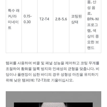
품, 산
성 음
특수 래
료,
커/라
0.15-
코팅된
T2-T4
2.8-5.6
BPA-NI
미네이
0.30
상태
프로그
트
램, 색
상이 중
요한 브
랜드
템퍼를 사용하여 버클 및 패널 성능을 제어하고 코팅 무게를
조절하여 황화물 얼룩 방지와 인쇄성의 균형을 맞춥니다. 비
딩이나 플랜징이 심한 바디의 경우 성형성 마진을 유지하기
위해 낮은 템퍼(예: T2-T3)로 기울이십시오.