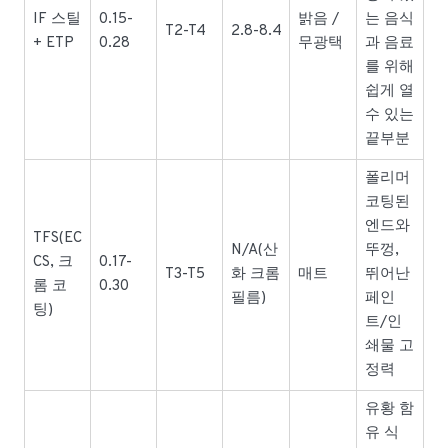
IF 스틸
0.15-
밝음 /
는 음식
T2-T4
2.8-8.4
+ ETP
0.28
무광택
과 음료
를 위해
쉽게 열
수 있는
끝부분
폴리머
코팅된
엔드와
TFS(EC
N/A(산
뚜껑,
CS, 크
0.17-
T3-T5
화 크롬
매트
뛰어난
롬 코
0.30
필름)
페인
팅)
트/인
쇄물 고
정력
유황 함
유 식