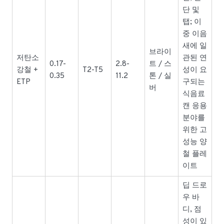
단 및
탭; 이
중 이음
새에 일
브라이
저탄소
관된 연
0.17-
2.8-
트 / 스
강철 +
T2-T5
성이 요
0.35
11.2
톤 / 실
ETP
구되는
버
식음료
캔 응용
분야를
위한 고
성능 양
철 플레
이트
딥 드로
우 바
디, 점
성이 있