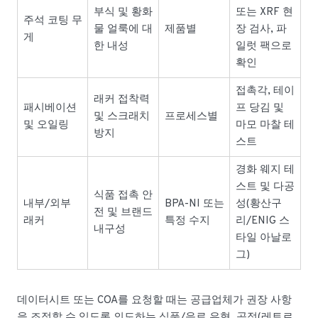
부식 및 황화
또는 XRF 현
주석 코팅 무
물 얼룩에 대
제품별
장 검사, 파
게
한 내성
일럿 팩으로
확인
접촉각, 테이
래커 접착력
패시베이션
프 당김 및
및 스크래치
프로세스별
및 오일링
마모 마찰 테
방지
스트
경화 웨지 테
스트 및 다공
식품 접촉 안
내부/외부
BPA-NI 또는
성(황산구
전 및 브랜드
래커
특정 수지
리/ENIG 스
내구성
타일 아날로
그)
데이터시트 또는 COA를 요청할 때는 공급업체가 권장 사항
을 조정할 수 있도록 의도하는 식품/음료 유형, 공정(레토르