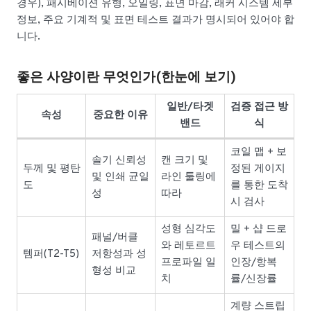
경우), 패시베이션 유형, 오일링, 표면 마감, 래커 시스템 세부
정보, 주요 기계적 및 표면 테스트 결과가 명시되어 있어야 합
니다.
좋은 사양이란 무엇인가(한눈에 보기)
일반/타겟
검증 접근 방
속성
중요한 이유
밴드
식
코일 맵 + 보
솔기 신뢰성
캔 크기 및
두께 및 평탄
정된 게이지
및 인쇄 균일
라인 툴링에
도
를 통한 도착
성
따라
시 검사
성형 심각도
밀 + 샵 드로
패널/버클
와 레토르트
우 테스트의
템퍼(T2-T5)
저항성과 성
프로파일 일
인장/항복
형성 비교
치
률/신장률
계량 스트립