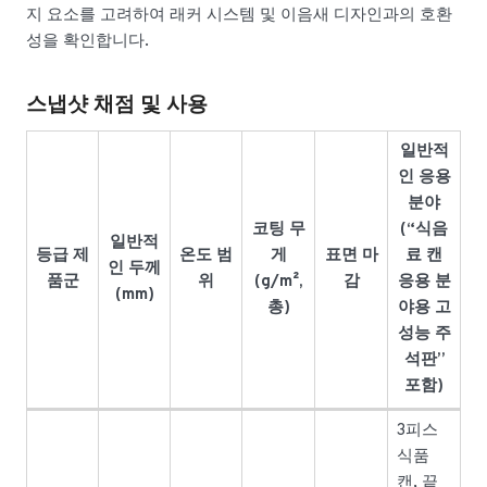
지 요소를 고려하여 래커 시스템 및 이음새 디자인과의 호환
성을 확인합니다.
스냅샷 채점 및 사용
일반적
인 응용
분야
코팅 무
(“식음
일반적
등급 제
온도 범
게
표면 마
료 캔
인 두께
품군
위
(g/m²,
감
응용 분
(mm)
총)
야용 고
성능 주
석판”
포함)
3피스
식품
캔, 끝