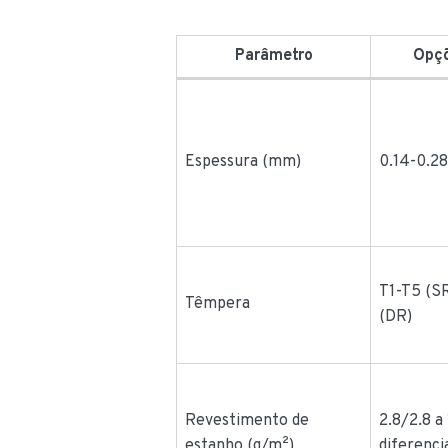
Parâmetro
Opçõ
Espessura (mm)
0.14-0.2
T1-T5 (S
Têmpera
(DR)
Revestimento de
2.8/2.8 a 
estanho (g/m²)
diferenci