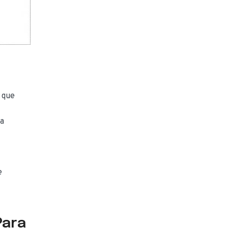
 que
 a
e
Para