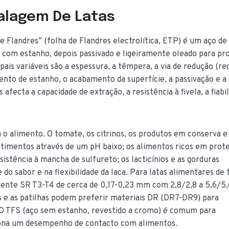
alagem De Latas
e Flandres” (folha de Flandres electrolítica, ETP) é um aço de
 com estanho, depois passivado e ligeiramente oleado para pr
ipais variáveis são a espessura, a têmpera, a via de redução (r
ento de estanho, o acabamento da superfície, a passivação e a
 afecta a capacidade de extração, a resistência à fivela, a fiabi
 alimento. O tomate, os citrinos, os produtos em conserva e
estimentos através de um pH baixo; os alimentos ricos em prot
istência à mancha de sulfureto; os lacticínios e as gorduras
do sabor e na flexibilidade da laca. Para latas alimentares de 
mente SR T3-T4 de cerca de 0,17-0,23 mm com 2,8/2,8 a 5,6/5
 e as patilhas podem preferir materiais DR (DR7-DR9) para
 O TFS (aço sem estanho, revestido a cromo) é comum para
iona um desempenho de contacto com alimentos.