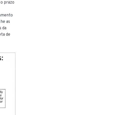
 o prazo
ssamento
lhe as
s da
eta de