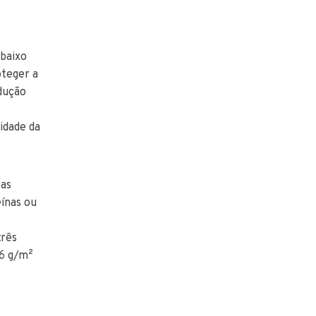
 baixo
oteger a
edução
lidade da
 as
eínas ou
três
,6 g/m²