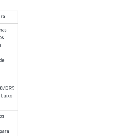
uro
nas
os
s
de
R8/DR9
 baixo
os
para