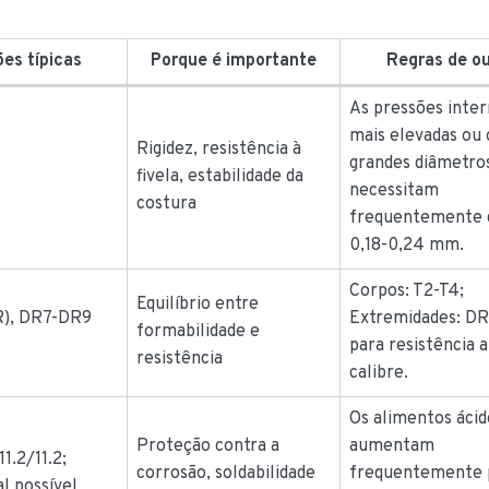
es típicas
Porque é importante
Regras de o
As pressões inter
mais elevadas ou 
Rigidez, resistência à
grandes diâmetro
8
fivela, estabilidade da
necessitam
costura
frequentemente 
0,18-0,24 mm.
Corpos: T2-T4;
Equilíbrio entre
R), DR7-DR9
Extremidades: D
formabilidade e
para resistência a
resistência
calibre.
Os alimentos ácid
Proteção contra a
aumentam
11.2/11.2;
corrosão, soldabilidade
frequentemente 
al possível