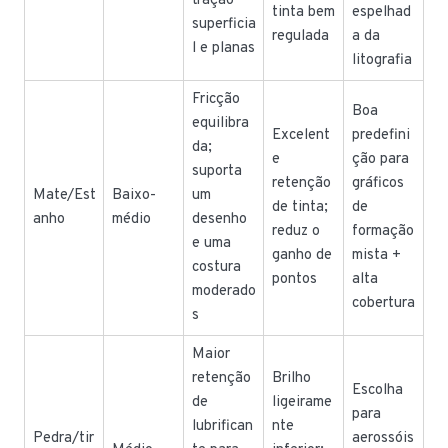
tração
tinta bem
espelhad
superficia
regulada
a da
l e planas
litografia
Fricção
Boa
equilibra
Excelent
predefini
da;
e
ção para
suporta
retenção
gráficos
Mate/Est
Baixo-
um
de tinta;
de
anho
médio
desenho
reduz o
formação
e uma
ganho de
mista +
costura
pontos
alta
moderado
cobertura
s
Maior
retenção
Brilho
Escolha
de
ligeirame
para
lubrifican
nte
Pedra/tir
aerossóis