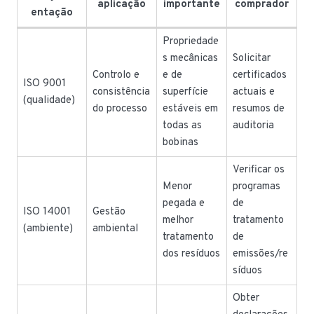
aplicação
importante
comprador
entação
Propriedade
s mecânicas
Solicitar
Controlo e
e de
certificados
ISO 9001
consistência
superfície
actuais e
(qualidade)
do processo
estáveis em
resumos de
todas as
auditoria
bobinas
Verificar os
Menor
programas
pegada e
de
ISO 14001
Gestão
melhor
tratamento
(ambiente)
ambiental
tratamento
de
dos resíduos
emissões/re
síduos
Obter