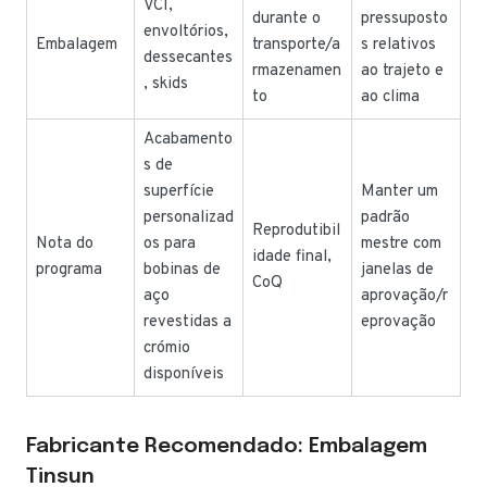
VCI,
durante o
pressuposto
envoltórios,
Embalagem
transporte/a
s relativos
dessecantes
rmazenamen
ao trajeto e
, skids
to
ao clima
Acabamento
s de
superfície
Manter um
personalizad
padrão
Reprodutibil
Nota do
os para
mestre com
idade final,
programa
bobinas de
janelas de
CoQ
aço
aprovação/r
revestidas a
eprovação
crómio
disponíveis
Fabricante Recomendado: Embalagem
Tinsun