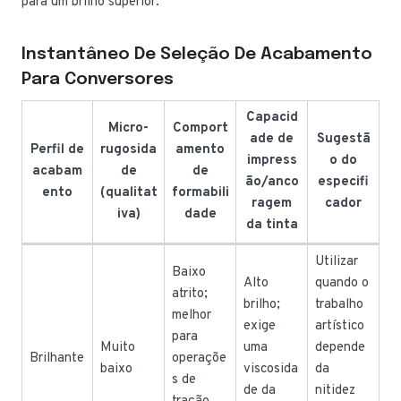
para um brilho superior.
Instantâneo De Seleção De Acabamento
Para Conversores
Capacid
Micro-
Comport
ade de
Sugestã
Perfil de
rugosida
amento
impress
o do
acabam
de
de
ão/anco
especifi
ento
(qualitat
formabili
ragem
cador
iva)
dade
da tinta
Utilizar
Baixo
Alto
quando o
atrito;
brilho;
trabalho
melhor
exige
artístico
para
Muito
uma
depende
Brilhante
operaçõe
baixo
viscosida
da
s de
de da
nitidez