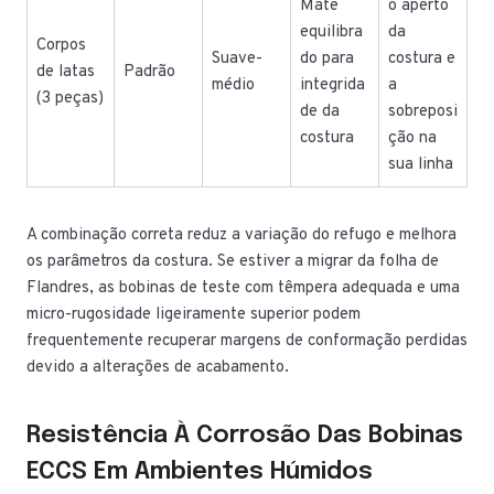
Mate
o aperto
equilibra
da
Corpos
Suave-
do para
costura e
de latas
Padrão
médio
integrida
a
(3 peças)
de da
sobreposi
costura
ção na
sua linha
A combinação correta reduz a variação do refugo e melhora
os parâmetros da costura. Se estiver a migrar da folha de
Flandres, as bobinas de teste com têmpera adequada e uma
micro-rugosidade ligeiramente superior podem
frequentemente recuperar margens de conformação perdidas
devido a alterações de acabamento.
Resistência À Corrosão Das Bobinas
ECCS Em Ambientes Húmidos