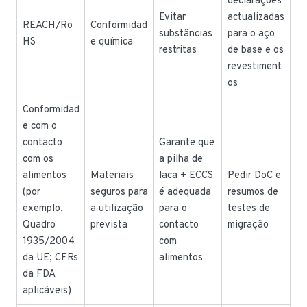
declarações
Evitar
actualizadas
REACH/Ro
Conformidad
substâncias
para o aço
HS
e química
restritas
de base e os
revestiment
os
Conformidad
e com o
contacto
Garante que
com os
a pilha de
alimentos
Materiais
laca + ECCS
Pedir DoC e
(por
seguros para
é adequada
resumos de
exemplo,
a utilização
para o
testes de
Quadro
prevista
contacto
migração
1935/2004
com
da UE; CFRs
alimentos
da FDA
aplicáveis)