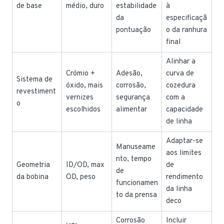
de base
médio, duro
estabilidade
à
da
especificaçã
pontuação
o da ranhura
final
Alinhar a
Crómio +
Adesão,
curva de
Sistema de
óxido, mais
corrosão,
cozedura
revestiment
vernizes
segurança
com a
o
escolhidos
alimentar
capacidade
de linha
Adaptar-se
Manuseame
aos limites
nto, tempo
Geometria
ID/OD, max
de
de
da bobina
OD, peso
rendimento
funcionamen
da linha
to da prensa
deco
Corrosão
Incluir