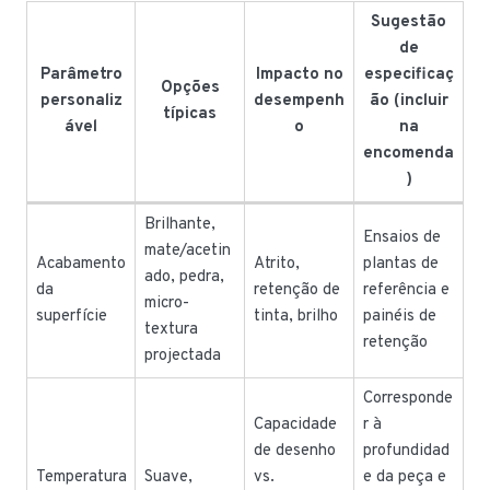
Sugestão
de
Parâmetro
Impacto no
especificaç
Opções
personaliz
desempenh
ão (incluir
típicas
ável
o
na
encomenda
)
Brilhante,
Ensaios de
mate/acetin
Acabamento
Atrito,
plantas de
ado, pedra,
da
retenção de
referência e
micro-
superfície
tinta, brilho
painéis de
textura
retenção
projectada
Corresponde
Capacidade
r à
de desenho
profundidad
Temperatura
Suave,
vs.
e da peça e