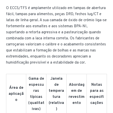
O ECCS/TFS é amplamente utilizado em tampas de abertura
fácil, tampas para alimentos, peças DRD, fechos lug/CT e
latas de linha geral. A sua camada de óxido de crómio liga-se
fortemente aos esmaltes e aos sistemas BPA-NI,
suportando a retorta agressiva e a pasteurização quando
combinada com a laca interna correta. Os fabricantes de
carroçarias valorizam o calibre e o acabamento consistentes
que estabilizam a formação de bolhas e as marcas nas
extremidades, enquanto os decoradores apreciam a
humidificação previsível e a estabilidade da cor.
Gama de
Janela
espessu
de
Abordag
Notas
Área de
ras
tempera
em de
para as
aplicaçã
típicas
tura
revestim
especifi
o
(qualitat
(relativa
ento
cações
ivas)
)