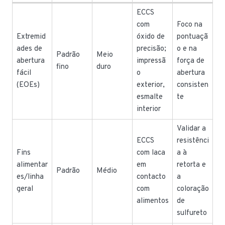
ECCS
com
Foco na
Extremid
óxido de
pontuaçã
ades de
precisão;
o e na
Padrão
Meio
abertura
impressã
força de
fino
duro
fácil
o
abertura
(EOEs)
exterior,
consisten
esmalte
te
interior
Validar a
ECCS
resistênci
Fins
com laca
a à
alimentar
em
retorta e
Padrão
Médio
es/linha
contacto
a
geral
com
coloração
alimentos
de
sulfureto