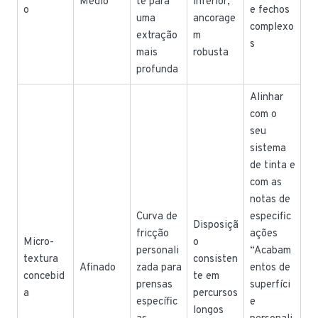
Médio
te para
inferior;
o
e fechos
uma
ancorage
complexo
extração
m
s
mais
robusta
profunda
Alinhar
com o
seu
sistema
de tinta e
com as
notas de
Curva de
especific
Disposiçã
fricção
ações
Micro-
o
personali
“Acabam
textura
consisten
Afinado
zada para
entos de
concebid
te em
prensas
superfíci
a
percursos
específic
e
longos