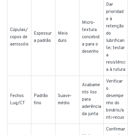
Dar
prioridad
e à
Micro-
retenção
Cúpulas/
textura
Espessur
Meio
do
copos de
concebid
a padrão
duro
lubrifican
aerossóis
a para o
te; testar
desenho
a
resistênci
a à rutura
Verificar
Acabame
o
nto liso
Fechos
Padrão
Suave-
desempe
para
Lug/CT
fino
médio
nho do
aderência
binário/a
da junta
nti-recuo
Confirmar