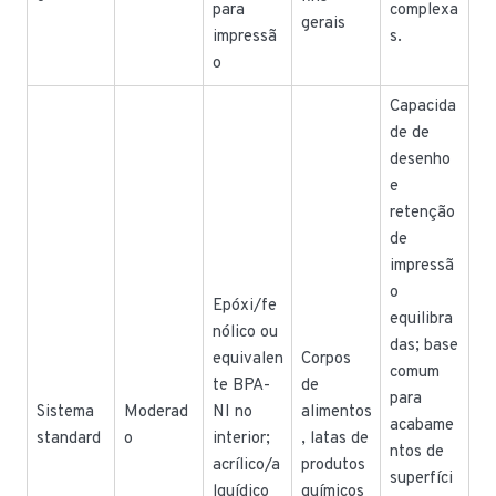
para
complexa
gerais
impressã
s.
o
Capacida
de de
desenho
e
retenção
de
impressã
o
Epóxi/fe
equilibra
nólico ou
das; base
equivalen
Corpos
comum
te BPA-
de
para
Sistema
Moderad
NI no
alimentos
acabame
standard
o
interior;
, latas de
ntos de
acrílico/a
produtos
superfíci
lquídico
químicos