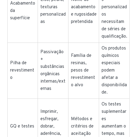
Acabamento
texturas
acabamento
personalizad
da
personalizad
e rugosidade
os
superfície
as
pretendida
necessitam
de séries de
qualificação.
Os produtos
Passivação
Família de
químicos
+
Pilha de
resinas,
especiais
substâncias
revestiment
pesos de
podem
orgânicas
o
revestiment
afetar a
internas/ext
o alvo
disponibilida
ernas
de.
Os testes
Imprimir,
suplementar
esfregar,
Métodos e
es
GQ e testes
dobrar,
critérios de
aumentam o
aderência,
aceitação
tempo, mas