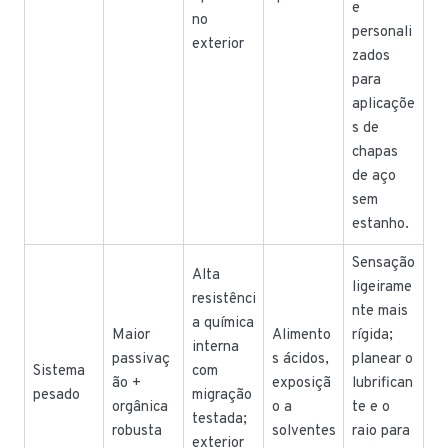
e
no
personali
exterior
zados
para
aplicaçõe
s de
chapas
de aço
sem
estanho.
Sensação
Alta
ligeirame
resistênci
nte mais
a química
Maior
Alimento
rígida;
interna
passivaç
s ácidos,
planear o
Sistema
com
ão +
exposiçã
lubrifican
pesado
migração
orgânica
o a
te e o
testada;
robusta
solventes
raio para
exterior