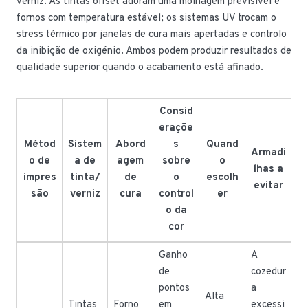
verniz. As tintas offset adoram uma molhagem previsível e
fornos com temperatura estável; os sistemas UV trocam o
stress térmico por janelas de cura mais apertadas e controlo
da inibição de oxigénio. Ambos podem produzir resultados de
qualidade superior quando o acabamento está afinado.
Consid
eraçõe
Métod
Sistem
Abord
s
Quand
Armadi
o de
a de
agem
sobre
o
lhas a
impres
tinta/
de
o
escolh
evitar
são
verniz
cura
control
er
o da
cor
Ganho
A
de
cozedur
pontos
a
Alta
Tintas
Forno
em
excessi