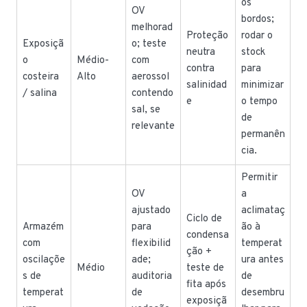
os
OV
bordos;
melhorad
Proteção
rodar o
Exposiçã
o; teste
neutra
stock
o
Médio-
com
contra
para
costeira
Alto
aerossol
salinidad
minimizar
/ salina
contendo
e
o tempo
sal, se
de
relevante
permanên
cia.
Permitir
OV
a
ajustado
aclimataç
Ciclo de
Armazém
para
ão à
condensa
com
flexibilid
temperat
ção +
oscilaçõe
ade;
ura antes
Médio
teste de
s de
auditoria
de
fita após
temperat
de
desembru
exposiçã