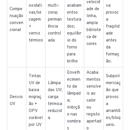
velocid
oxidati
multi-
acabam
va
Compe
ade de
vas/se
zona;
entos
provoc
nsação
linha,
cagem
perman
textura
a
conven
ampla
+
ência
dos;
fragilid
cional
bibliote
verniz
control
equilíbr
ade
ca de
térmico
ada
io do
antes
cores
forno
da
para
formaç
brilho
ão.
Envelh
Acaba
Tintas
Subpoli
ecimen
mentos
UV de
Lâmpa
merizaç
to da
sensíve
baixa
das UV;
ão que
lâmpad
is ao
Desvio
migraç
carga
provoc
a;
calor
UV
ão +
térmica
a
inibiçã
ou
OPV
reduzid
arranhõ
o nas
registo
curável
a
es/bloq
sombra
apertad
por UV
ueio.
s
o