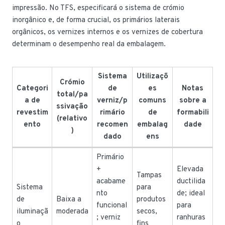
impressão. No TFS, especificará o sistema de crómio
inorgânico e, de forma crucial, os primários laterais
orgânicos, os vernizes internos e os vernizes de cobertura
determinam o desempenho real da embalagem.
Sistema
Utilizaçõ
Crómio
Categori
de
es
Notas
total/pa
a de
verniz/p
comuns
sobre a
ssivação
revestim
rimário
de
formabili
(relativo
ento
recomen
embalag
dade
)
dado
ens
Primário
+
Elevada
Tampas
acabame
ductilida
Sistema
para
nto
de; ideal
de
Baixa a
produtos
funcional
para
iluminaçã
moderada
secos,
; verniz
ranhuras
o
fins