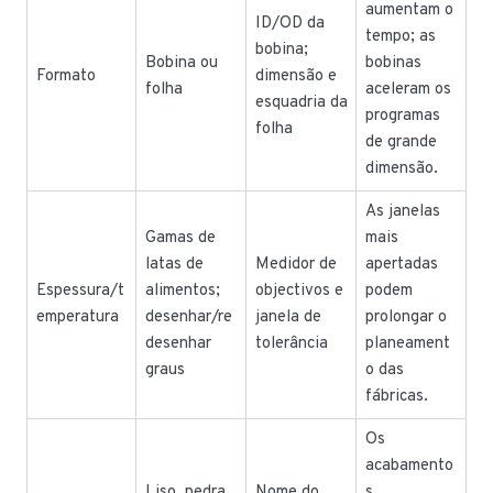
aumentam o
ID/OD da
tempo; as
bobina;
Bobina ou
bobinas
Formato
dimensão e
folha
aceleram os
esquadria da
programas
folha
de grande
dimensão.
As janelas
Gamas de
mais
latas de
Medidor de
apertadas
Espessura/t
alimentos;
objectivos e
podem
emperatura
desenhar/re
janela de
prolongar o
desenhar
tolerância
planeament
graus
o das
fábricas.
Os
acabamento
Liso, pedra,
Nome do
s