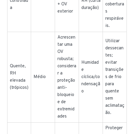
controlad
RH (curta
+ OV
cobertura
a
duração)
exterior
s
respiráve
is.
Acrescen
Utilizar
tar uma
dessecan
OV
tes;
robusta;
Humidad
evitar
Quente,
considera
e
transiçõe
RH
r a
Médio
cíclica/co
s de frio
elevada
proteção
ndensaçã
para
(trópicos)
anti-
o
quente
bloqueio
sem
e de
aclimataç
extremid
ão.
ades
Proteger