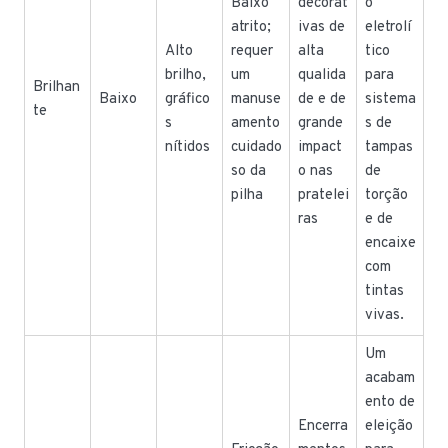
Baixo
decorat
o
atrito;
ivas de
eletrolí
Alto
requer
alta
tico
brilho,
um
qualida
para
Brilhan
Baixo
gráfico
manuse
de e de
sistema
te
s
amento
grande
s de
nítidos
cuidado
impact
tampas
so da
o nas
de
pilha
pratelei
torção
ras
e de
encaixe
com
tintas
vivas.
Um
acabam
ento de
Encerra
eleição