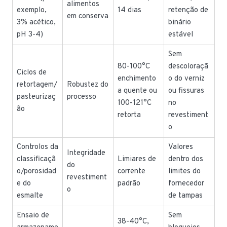
alimentos
exemplo,
14 dias
retenção de
em conserva
3% acético,
binário
pH 3-4)
estável
Sem
80-100°C
descoloraçã
Ciclos de
enchimento
o do verniz
retortagem/
Robustez do
a quente ou
ou fissuras
pasteurizaç
processo
100-121°C
no
ão
retorta
revestiment
o
Controlos da
Valores
Integridade
classificaçã
Limiares de
dentro dos
do
o/porosidad
corrente
limites do
revestiment
e do
padrão
fornecedor
o
esmalte
de tampas
Ensaio de
Sem
38-40°C,