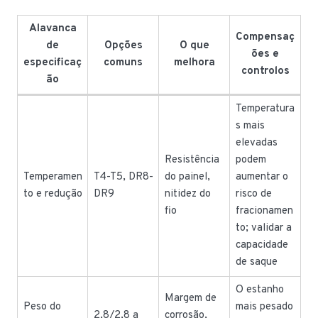
Alavanca
Compensaç
de
Opções
O que
ões e
especificaç
comuns
melhora
controlos
ão
Temperatura
s mais
elevadas
Resistência
podem
Temperamen
T4-T5, DR8-
do painel,
aumentar o
to e redução
DR9
nitidez do
risco de
fio
fracionamen
to; validar a
capacidade
de saque
O estanho
Margem de
Peso do
mais pesado
2,8/2,8 a
corrosão,