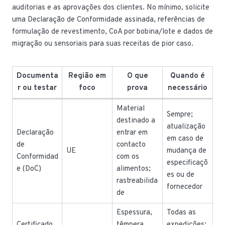
auditorias e as aprovações dos clientes. No mínimo, solicite
uma Declaração de Conformidade assinada, referências de
formulação de revestimento, CoA por bobina/lote e dados de
migração ou sensoriais para suas receitas de pior caso.
Documenta
Região em
O que
Quando é
r ou testar
foco
prova
necessário
Material
Sempre;
destinado a
atualização
Declaração
entrar em
em caso de
de
contacto
UE
mudança de
Conformidad
com os
especificaçõ
e (DoC)
alimentos;
es ou de
rastreabilida
fornecedor
de
Espessura,
Todas as
Certificado
têmpera,
expedições;