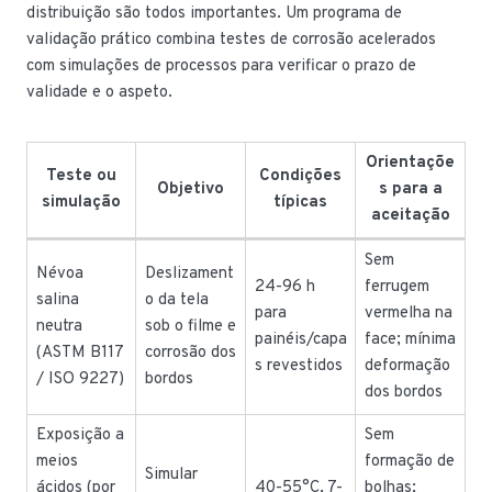
distribuição são todos importantes. Um programa de
validação prático combina testes de corrosão acelerados
com simulações de processos para verificar o prazo de
validade e o aspeto.
Orientaçõe
Teste ou
Condições
Objetivo
s para a
simulação
típicas
aceitação
Sem
Névoa
Deslizament
24-96 h
ferrugem
salina
o da tela
para
vermelha na
neutra
sob o filme e
painéis/capa
face; mínima
(ASTM B117
corrosão dos
s revestidos
deformação
/ ISO 9227)
bordos
dos bordos
Exposição a
Sem
meios
formação de
Simular
ácidos (por
40-55°C, 7-
bolhas;