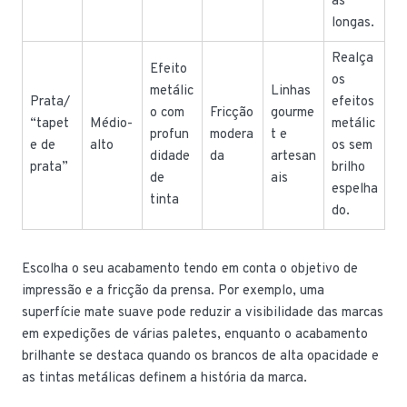
as
longas.
Realça
Efeito
os
metálic
Linhas
Prata/
efeitos
o com
Fricção
gourme
“tapet
Médio-
metálic
profun
modera
t e
e de
alto
os sem
didade
da
artesan
prata”
brilho
de
ais
espelha
tinta
do.
Escolha o seu acabamento tendo em conta o objetivo de
impressão e a fricção da prensa. Por exemplo, uma
superfície mate suave pode reduzir a visibilidade das marcas
em expedições de várias paletes, enquanto o acabamento
brilhante se destaca quando os brancos de alta opacidade e
as tintas metálicas definem a história da marca.