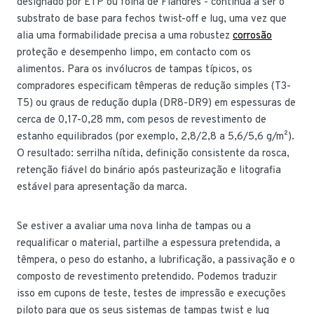
designado por ETP ou folha de Flandres - continua a ser o
substrato de base para fechos twist-off e lug, uma vez que
alia uma formabilidade precisa a uma robustez
corrosão
proteção e desempenho limpo, em contacto com os
alimentos. Para os invólucros de tampas típicos, os
compradores especificam têmperas de redução simples (T3-
T5) ou graus de redução dupla (DR8-DR9) em espessuras de
cerca de 0,17-0,28 mm, com pesos de revestimento de
estanho equilibrados (por exemplo, 2,8/2,8 a 5,6/5,6 g/m²).
O resultado: serrilha nítida, definição consistente da rosca,
retenção fiável do binário após pasteurização e litografia
estável para apresentação da marca.
Se estiver a avaliar uma nova linha de tampas ou a
requalificar o material, partilhe a espessura pretendida, a
têmpera, o peso do estanho, a lubrificação, a passivação e o
composto de revestimento pretendido. Podemos traduzir
isso em cupons de teste, testes de impressão e execuções
piloto para que os seus sistemas de tampas twist e lug