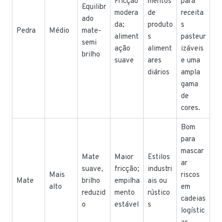
Fricção
mentos
para
Equilibr
modera
de
receita
ado
da;
produto
s
Pedra
Médio
mate-
aliment
s
pasteur
semi
ação
aliment
izáveis
brilho
suave
ares
e uma
diários
ampla
gama
de
cores.
Bom
para
mascar
Mate
Maior
Estilos
ar
suave,
fricção;
industri
Mais
riscos
Mate
brilho
empilha
ais ou
alto
em
reduzid
mento
rústico
cadeias
o
estável
s
logístic