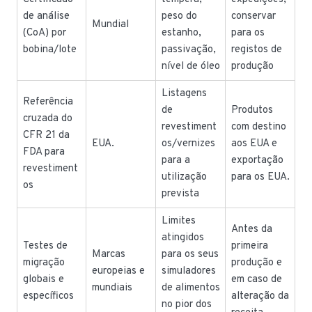
de análise
peso do
conservar
Mundial
(CoA) por
estanho,
para os
bobina/lote
passivação,
registos de
nível de óleo
produção
Listagens
Referência
de
Produtos
cruzada do
revestiment
com destino
CFR 21 da
EUA.
os/vernizes
aos EUA e
FDA para
para a
exportação
revestiment
utilização
para os EUA.
os
prevista
Limites
Antes da
atingidos
Testes de
primeira
Marcas
para os seus
migração
produção e
europeias e
simuladores
globais e
em caso de
mundiais
de alimentos
específicos
alteração da
no pior dos