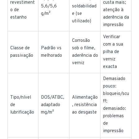
revestiment
custa mais;
5,6/5,6
soldabilidad
o de
atenção à
g/m²
e (se
estanho
aderência da
utilizado)
impressão
Verificar
Corrosão
com a sua
Classe de
Padrão vs
sob o filme,
pilha de
passivação
melhorado
aderência do
verniz
verniz
exacta
Demasiado
pouco:
bloqueio/scu
Tipo/nível
DOS/ATBC,
Alimentação
ff;
de
adaptado
, resistência
demasiado:
lubrificação
mg/m²
ao desgaste
problemas
de
impressão