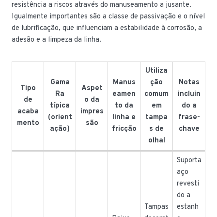
resistência a riscos através do manuseamento a jusante.
Igualmente importantes são a classe de passivação e o nível
de lubrificação, que influenciam a estabilidade à corrosão, a
adesão e a limpeza da linha.
Utiliza
Gama
Manus
ção
Notas
Tipo
Aspet
Ra
eamen
comum
incluin
de
o da
típica
to da
em
do a
acaba
impres
(orient
linha e
tampa
frase-
mento
são
ação)
fricção
s de
chave
olhal
Suporta
aço
revesti
do a
Tampas
estanh