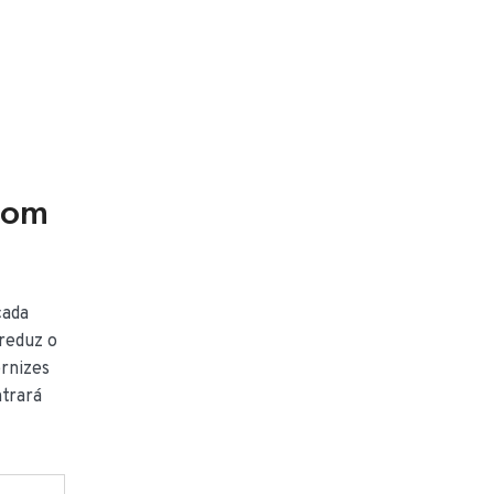
Com
cada
 reduz o
ernizes
ntrará