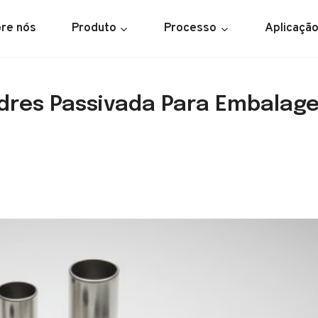
re nós
Produto
Processo
Aplicaçã
ndres Passivada Para Embala