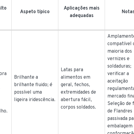
lto
Aplicações mais
Aspeto típico
Nota
adequadas
Amplament
compatível 
maioria dos
vernizes e
soldaduras;
Latas para
ora
verificar a
Brilhante a
alimentos em
aceitação
brilhante fluido; é
geral, fechos,
o
regulamenta
possível uma
extremidades de
mercado fin
ligeira iridescência.
abertura fácil,
Seleção de 
corpos soldados.
lho.
de Flandres
passivada pa
embalagem 
conformaçã