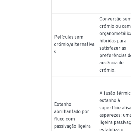
Conversão se
crómio ou cam
organometálic
Películas sem
híbridas para
crómio/alternativa
satisfazer as
s
preferências d
ausência de
crómio.
A fusão térmic
estanho à
Estanho
superfície alis
abrilhantado por
asperezas; um
fluxo com
ligeira passiva
passivação ligeira
estabiliza o