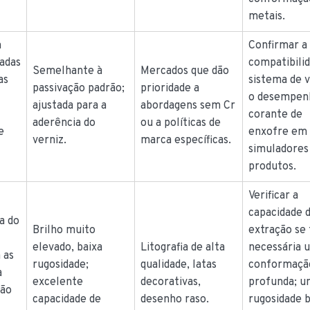
metais.
m
Confirmar a
adas
compatibili
Semelhante à
Mercados que dão
as
sistema de v
passivação padrão;
prioridade a
o desempen
ajustada para a
abordagens sem Cr
corante de
aderência do
ou a políticas de
e
enxofre em
verniz.
marca específicas.
simuladores
produtos.
Verificar a
capacidade 
a do
Brilho muito
extração se 
elevado, baixa
Litografia de alta
necessária 
a as
rugosidade;
qualidade, latas
conformaçã
a
excelente
decorativas,
profunda; 
ção
capacidade de
desenho raso.
rugosidade b