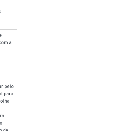
s
e
com a
r pelo
al para
folha
ra
e
o de