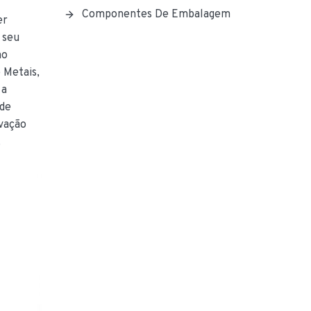
Componentes De Embalagem
er
 seu
mo
 Metais,
 a
 de
ivação
.