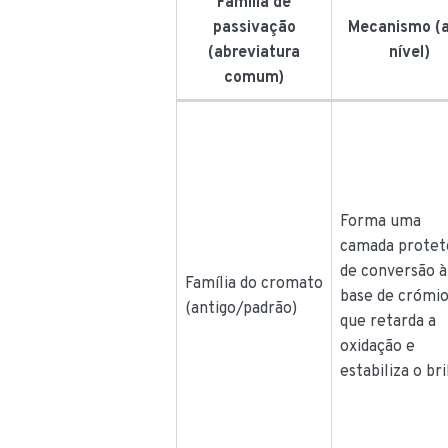
Família de
passivação
Mecanismo (a
(abreviatura
nível)
comum)
Forma uma
camada protet
de conversão à
Família do cromato
base de crómi
(antigo/padrão)
que retarda a
oxidação e
estabiliza o bri