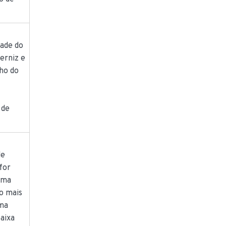
dade do
erniz e
ho do
 de
de
for
uma
o mais
uma
aixa