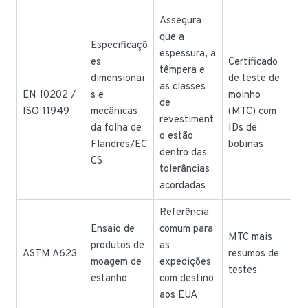
Assegura
que a
Especificaçõ
espessura, a
es
Certificado
têmpera e
dimensionai
de teste de
as classes
EN 10202 /
s e
moinho
de
ISO 11949
mecânicas
(MTC) com
revestiment
da folha de
IDs de
o estão
Flandres/EC
bobinas
dentro das
CS
tolerâncias
acordadas
Referência
Ensaio de
comum para
MTC mais
produtos de
as
ASTM A623
resumos de
moagem de
expedições
testes
estanho
com destino
aos EUA