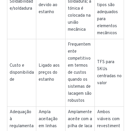
Soldabilidad
soldadura; a
devido ao
tipos são
e/soldadura
tónica é
estanho
adequados
colocada na
para
união
elementos
mecânica
mecânicos
Frequentem
ente
competitivo
TFS para
Custo e
Ligado aos
em termos
SKUs
disponibilida
preços do
de custos
centradas no
de
estanho
quando os
valor
sistemas de
lacagem são
robustos
Adequação
Ampla
Amplamente
Ambos
à
aceitação
aceite com a
viáveis com
regulamenta
em linhas
pilha de laca
revestiment