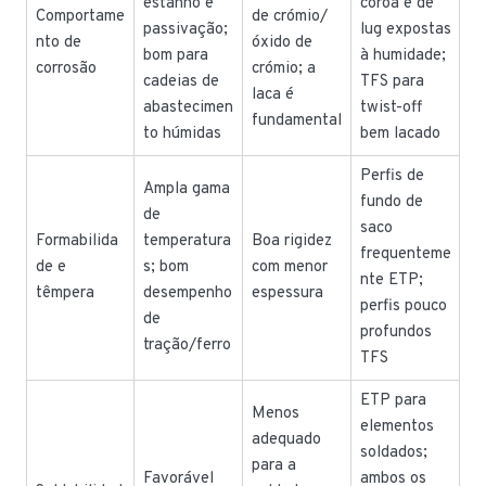
estanho e
coroa e de
Comportame
de crómio/
passivação;
lug expostas
nto de
óxido de
bom para
à humidade;
corrosão
crómio; a
cadeias de
TFS para
laca é
abastecimen
twist-off
fundamental
to húmidas
bem lacado
Perfis de
Ampla gama
fundo de
de
saco
Formabilida
temperatura
Boa rigidez
frequenteme
de e
s; bom
com menor
nte ETP;
têmpera
desempenho
espessura
perfis pouco
de
profundos
tração/ferro
TFS
ETP para
Menos
elementos
adequado
soldados;
para a
Favorável
ambos os