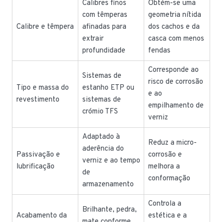
Calibres finos
Obtém-se uma
com têmperas
geometria nítida
Calibre e têmpera
afinadas para
dos cachos e da
extrair
casca com menos
profundidade
fendas
Corresponde ao
Sistemas de
risco de corrosão
Tipo e massa do
estanho ETP ou
e ao
revestimento
sistemas de
empilhamento de
crómio TFS
verniz
Adaptado à
Reduz a micro-
aderência do
Passivação e
corrosão e
verniz e ao tempo
lubrificação
melhora a
de
conformação
armazenamento
Controla a
Brilhante, pedra,
Acabamento da
estética e a
mate conforme