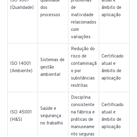
ISO 9001
qualidade
problemas
atual e
(Qualidade)
dos
de
âmbito de
processos
inatividade
aplicação
relacionados
com
variações
Redução do
risco de
Certificado
Sistemas de
ISO 14001
contaminaçã
atual e
gestão
(Ambiente)
o por
âmbito de
ambiental
substâncias
aplicação
restritas
Disciplina
consistente
Certificado
Saúde e
ISO 45001
na fábrica e
atual e
segurança
(H&S)
práticas de
âmbito de
no trabalho
manuseame
aplicação
nto seguras