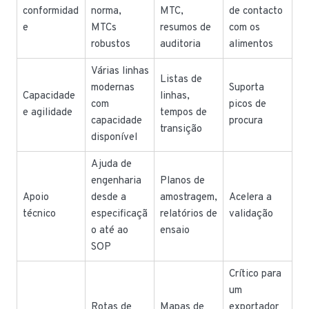
conformidad
norma,
MTC,
de contacto
e
MTCs
resumos de
com os
robustos
auditoria
alimentos
Várias linhas
Listas de
modernas
Suporta
Capacidade
linhas,
com
picos de
e agilidade
tempos de
capacidade
procura
transição
disponível
Ajuda de
engenharia
Planos de
Apoio
desde a
amostragem,
Acelera a
técnico
especificaçã
relatórios de
validação
o até ao
ensaio
SOP
Crítico para
um
Rotas de
Mapas de
exportador