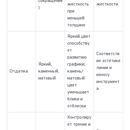
сокращение
жесткость
жесткости
)
при
меньшей
толщине
Яркий цвет
способству
ет
Соответств
развитию
ие эстетике
Яркий,
графики;
линии и
Отделка
каменный,
камень/
износу
матовый
матовый
инструмент
цвет
а
уменьшает
блики и
отблески
Контролиру
ет трение и