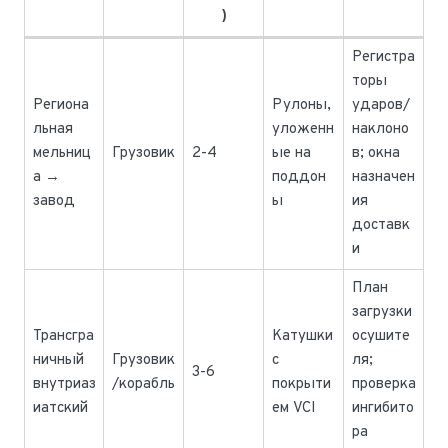
)
Регистра
торы
Региона
Рулоны,
ударов/
льная
уложенн
наклоно
мельниц
Грузовик
2-4
ые на
в; окна
а →
поддон
назначен
завод
ы
ия
доставк
и
План
загрузки
Трансгра
Катушки
осушите
ничный
Грузовик
с
ля;
3-6
внутриаз
/корабль
покрыти
проверка
иатский
ем VCI
ингибито
ра