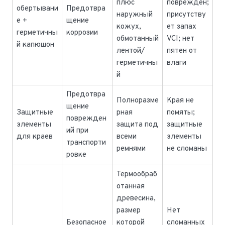
плюс
поврежден;
обертывани
Предотвра
наружный
присутству
е +
щение
кожух,
ет запах
герметичны
коррозии
обмотанный
VCI; нет
й капюшон
лентой/
пятен от
герметичны
влаги
й
Предотвра
Полноразме
Края не
щение
Защитные
рная
помяты;
поврежден
элементы
защита под
защитные
ий при
для краев
всеми
элементы
транспорти
ремнями
не сломаны
ровке
Термообраб
отанная
древесина,
размер
Нет
Безопасное
которой
сломанных