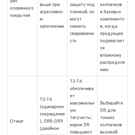
Вес
выше при
защиту под
колпачков
оловянного
агрессивно
пленкой, но
и базовых
покрытия
м
могут
компоненто
заполнении
снизить
в, когда
свариваемо
продукция
сть
подвергает
ся
влажному
распределе
нию
T3-T4
обеспечива
ет
T3-T4
максимальн
Выбирайте
(одинарное
ую
DR для
сокращение
тягучесть;
тонких
Отжиг
), DR8-DR9
марки DR
колпачков
(двойное
повышают
высокой