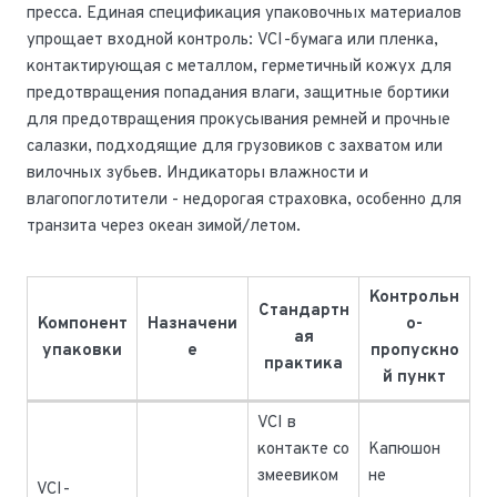
пресса. Единая спецификация упаковочных материалов
упрощает входной контроль: VCI-бумага или пленка,
контактирующая с металлом, герметичный кожух для
предотвращения попадания влаги, защитные бортики
для предотвращения прокусывания ремней и прочные
салазки, подходящие для грузовиков с захватом или
вилочных зубьев. Индикаторы влажности и
влагопоглотители - недорогая страховка, особенно для
транзита через океан зимой/летом.
Контрольн
Стандартн
Компонент
Назначени
о-
ая
упаковки
е
пропускно
практика
й пункт
VCI в
контакте со
Капюшон
змеевиком
не
VCI-