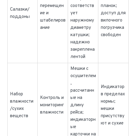
перемещен
соответств
планок;
Салазки/
ие и
ует
доступ для
поддоны
штабелиров
наружному
вилочного
ание
диаметру
погрузчика
катушки;
свободен
надежно
закреплена
лентой
Мешки с
осушителем
,
Индикатор
рассчитанн
Набор
в пределах
Контроль и
ые на
влажности
нормы;
мониторинг
длину
/сухих
мешки
влажности
рейса;
веществ
присутству
индикаторн
ют и сухие
ые
карточки на