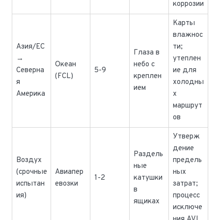
коррозии
Карты
влажнос
Азия/ЕС
ти;
Глаза в
→
утеплен
Океан
небо с
Северна
5-9
ие для
(FCL)
креплен
я
холодны
ием
Америка
х
маршрут
ов
Утверж
дение
Раздель
Воздух
предель
ные
(срочные
Авиапер
ных
1-2
катушки
испытан
евозки
затрат;
в
ия)
процесс
ящиках
исключе
ния AVL