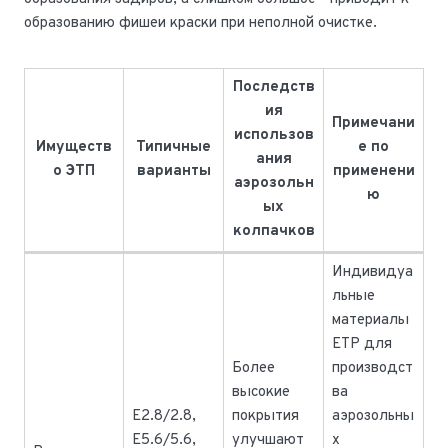
образованию фишеи краски при неполной очистке.
Последств
ия
Примечани
использов
Имуществ
Типичные
е по
ания
о ЭТП
варианты
применени
аэрозольн
ю
ых
колпачков
Индивидуа
льные
материалы
ETP для
Более
производст
высокие
ва
E2.8/2.8,
покрытия
аэрозольны
E5.6/5.6,
улучшают
х