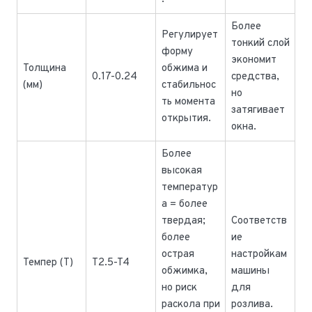
Более
Регулирует
тонкий слой
форму
экономит
Толщина
обжима и
0.17-0.24
средства,
(мм)
стабильнос
но
ть момента
затягивает
открытия.
окна.
Более
высокая
температур
а = более
твердая;
Соответств
более
ие
острая
настройкам
Темпер (T)
T2.5-T4
обжимка,
машины
но риск
для
раскола при
розлива.