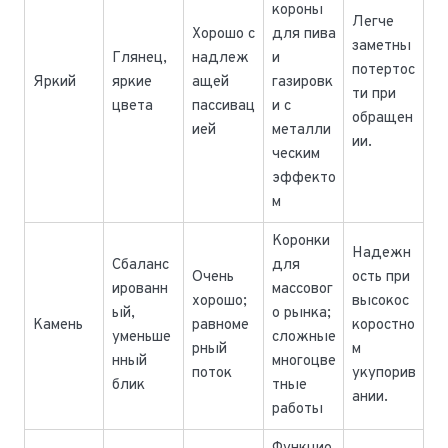
короны
Легче
Хорошо с
для пива
заметны
Глянец,
надлеж
и
потертос
Яркий
яркие
ащей
газировк
ти при
цвета
пассивац
и с
обращен
ией
металли
ии.
ческим
эффекто
м
Коронки
Надежн
Сбаланс
для
Очень
ость при
ированн
массовог
хорошо;
высокос
ый,
о рынка;
Камень
равноме
коростно
уменьше
сложные
рный
м
нный
многоцве
поток
укупорив
блик
тные
ании.
работы