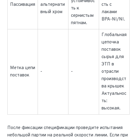
устойчивос
Пассивация
альтернати
сть с
ть к
вный хром
лаками
сернистым
BPA-NI/NI.
пятнам.
Глобальная
цепочка
поставок
сырья для
ЭТП в
Метка цепи
-
-
отрасли
поставок
производст
ва крышек
Актуальнос
ть:
высокая.
После фиксации спецификации проведите испытания
небольшой партии на реальной скорости линии. Если при