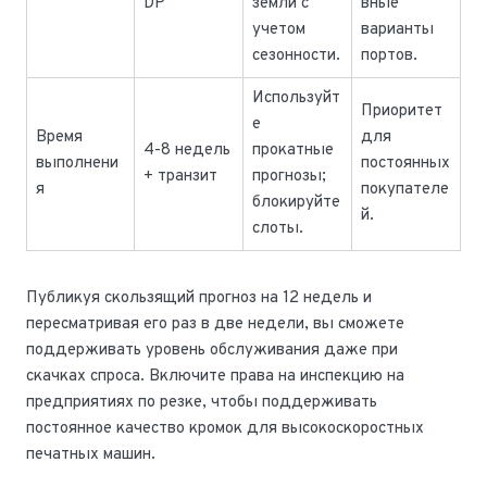
DP
земли с
вные
учетом
варианты
сезонности.
портов.
Используйт
Приоритет
е
Время
для
4-8 недель
прокатные
выполнени
постоянных
+ транзит
прогнозы;
я
покупателе
блокируйте
й.
слоты.
Публикуя скользящий прогноз на 12 недель и
пересматривая его раз в две недели, вы сможете
поддерживать уровень обслуживания даже при
скачках спроса. Включите права на инспекцию на
предприятиях по резке, чтобы поддерживать
постоянное качество кромок для высокоскоростных
печатных машин.