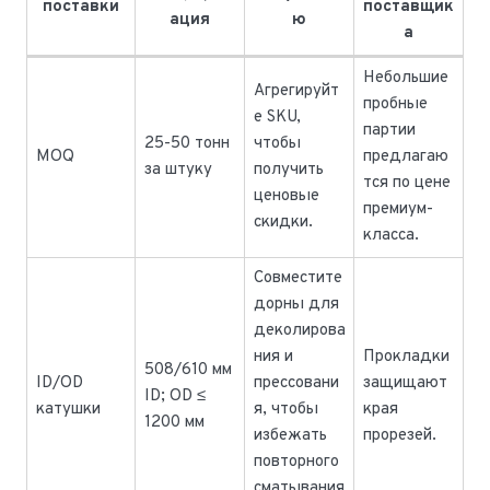
поставки
поставщик
ация
ю
а
Небольшие
Агрегируйт
пробные
е SKU,
партии
25-50 тонн
чтобы
MOQ
предлагаю
за штуку
получить
тся по цене
ценовые
премиум-
скидки.
класса.
Совместите
дорны для
деколирова
ния и
Прокладки
508/610 мм
ID/OD
прессовани
защищают
ID; OD ≤
катушки
я, чтобы
края
1200 мм
избежать
прорезей.
повторного
сматывания