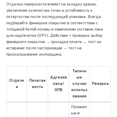
Отделка поверхности влияет на укладку краски,
увеличение количества точек и устойчивость к
потертостям после последующей упаковки. Всегда
подбирайте финишное покрытие в соответствии с
толщиной белой основы и химическим составом лака
для надпечатки (OPV). Действие + проверка: выбор
финишного покрытия → просадка печати → тест на
истирание после пастеризации → тест на
проскальзывание укупорщика.
Типичн
Адгезия
ые
Отделк
Печатае
лака/
случаи
Ремарка
а
мость
ОПВ
использ
ования
Премиал
ьные