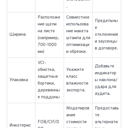
.
Расположе
Совместное
Предельны
ние щели
использова
е
на листе
ние макета
Ширина
отклонения
(например,
штампа для
и заусенцы
700-1000
оптимизаци
в договоре.
мм)
и обрезки.
VCI-
Добавьте
обмотка,
Укажите
индикатор
защитные
класс
Упаковка
ы наклона/
бортики,
влажности
удара для
деревянны
экспорта.
аудита.
е поддоны
Моделиров
Предоставь
ание
те
FOB/CIF/D
стоимости
альтернати
Инкотермс