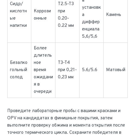
а
Сидр/
T2.5-T3
установк
кислотн
Коррози
при
а
Камень
ые
онные
0.20-
диффер
напитки
0.22 мм
енциала
5,6/5,6
Более
длитель
Безалко
ное
T3-T4
гольный
время
при 0,21-
5.6/5.6
Матовый
солод
ожидани
0,23 мм
я в
очереди
Проведите лабораторные пробы с вашими красками и
OPV на кандидатах в финишные покрытия, затем
выполните проверку обжима и момента открытия после
точного термического цикла. Сохраните победителя в