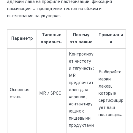
адгезии лака на профиле пастеризации; фиксация
пассивации → проведение тестов на обжим и
вытягивание на укупорке.
Типовые
Почему
Примечани
Параметр
варианты
это важно
я
Контролиру
ет чистоту
и тягучесть;
Выбирайте
MR
марки
предпочтит
лаков,
Основная
елен для
MR / SPCC
которые
сталь
коронок,
сертифицир
контактиру
ует ваш
ющих с
поставщик.
пищевыми
продуктами
.