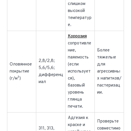
слишком
высокой
температур
е.
Коррозия
сопротивле
ние,
Более
паяемость
тяжелые
2,8/2,8;
Оловянное
(если
для
5,6/5,6;
покрытие
использует
агрессивны
дифференц
(г/м²)
ся),
х напитков/
иал
базовый
пастеризац
уровень
ии.
глянца
печати.
Адгезия к
Проверьте
краске и
311, 313,
совместимо