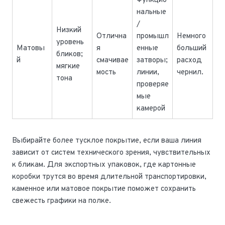
Функцио
нальные
/
Низкий
Отлична
промышл
Немного
уровень
Матовы
я
енные
больший
бликов;
й
смачивае
затворы;
расход
мягкие
мость
линии,
чернил.
тона
проверяе
мые
камерой
Выбирайте более тусклое покрытие, если ваша линия
зависит от систем технического зрения, чувствительных
к бликам. Для экспортных упаковок, где картонные
коробки трутся во время длительной транспортировки,
каменное или матовое покрытие поможет сохранить
свежесть графики на полке.