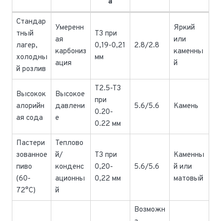
а
Стандар
Умеренн
Яркий
тный
T3 при
ая
или
лагер,
0,19-0,21
2.8/2.8
карбониз
каменны
холодны
мм
ация
й
й розлив
T2.5-T3
Высокок
Высокое
при
алорийн
давлени
5.6/5.6
Камень
0.20-
ая сода
е
0.22 мм
Пастери
Теплово
зованное
й/
T3 при
Каменны
пиво
конденс
0,20-
5.6/5.6
й или
(60-
ационны
0,22 мм
матовый
72°C)
й
Возможн