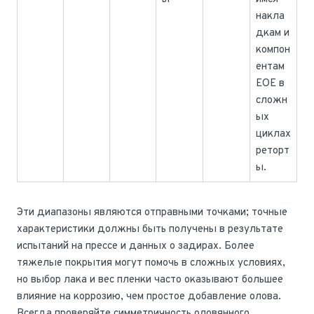
накла
дкам и
компон
ентам
EOE в
сложн
ых
циклах
реторт
ы.
Эти диапазоны являются отправными точками; точные
характеристики должны быть получены в результате
испытаний на прессе и данных о задирах. Более
тяжелые покрытия могут помочь в сложных условиях,
но выбор лака и вес пленки часто оказывают большее
влияние на коррозию, чем простое добавление олова.
Всегда проверяйте симметричность оловянного