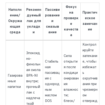
Фокус
Наполн
Рекомен
Пассиви
на
Практич
ение/
дуемый
рование
проверк
еское
Окружа
лак для
и
е
замечан
ющая
укладк
смазыв
качеств
ие
среда
и
ание
а
Контрол
ируйте
Эпоксид
Сила
запекани
но-
Стабиль
открыти
е, чтобы
фенольн
ная
я после
избежат
ая смола
пассивац
кондици
ь
Газирова
BPA-NI
ия с
онирован
охрупчив
нные
внутри;
однород
ия
ания при
напитки
прочный
ным
влажнос
чрезмерн
лак с
маслом
ти;
ом
надпеча
DOS
блеск/
отвержд
ткой