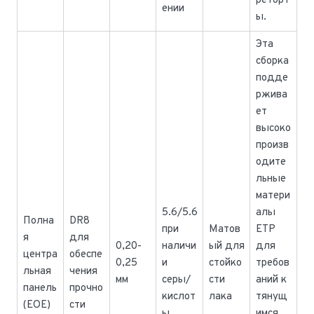
реторт
ении
ы.
Эта
сборка
подде
ржива
ет
высоко
произв
одите
льные
матери
5.6/5.6
алы
Полна
DR8
при
Матов
ETP
я
для
0,20-
наличи
ый для
для
центра
обеспе
0,25
и
стойко
требов
льная
чения
мм
серы/
сти
аний к
панель
прочно
кислот
лака
тянущ
(EOE)
сти
ы
имся