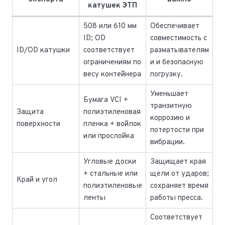
катушек ЭТП
508 или 610 мм
Обеспечивает
ID; OD
совместимость с
ID/OD катушки
соответствует
разматывателям
ограничениям по
и и безопасную
весу контейнера
погрузку.
Уменьшает
Бумага VCI +
транзитную
Защита
полиэтиленовая
коррозию и
поверхности
пленка + войлок
потертости при
или прослойка
вибрации.
Угловые доски
Защищает края
+ стальные или
щели от ударов;
Край и угол
полиэтиленовые
сохраняет время
ленты
работы пресса.
Соответствует