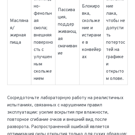
но-
Блокиро
ние
Пассива
фенольн
вка,
лака,
ция,
Масляна
ая
скольже
чтобы не
поддер
я/
смола;
ние и
допусти
живающ
жирная
внешняя
истирани
ть
ая
пища
поверхно
е в
потертос
смачиван
сть с
конвейер
тей на
ие
улучшен
ах
графике
ным
и
скольже
открыто
нием
м олове.
Сосредоточьте лабораторную работу на реалистичных
испытаниях, связанных с нарушением правил
эксплуатации: усилие вскрытия при влажности,
повторное сгибание очков и внешний вид после
разворота. Распространенной ошибкой является
оптимизация силы открытия только для сухих образцов;