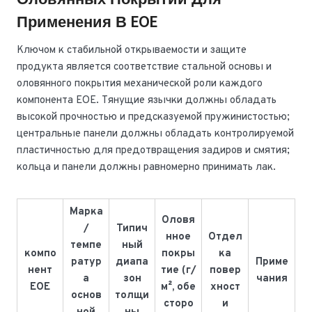
Применения В EOE
Ключом к стабильной открываемости и защите
продукта является соответствие стальной основы и
оловянного покрытия механической роли каждого
компонента EOE. Тянущие язычки должны обладать
высокой прочностью и предсказуемой пружинистостью;
центральные панели должны обладать контролируемой
пластичностью для предотвращения задиров и смятия;
кольца и панели должны равномерно принимать лак.
Марка
Оловя
/
Типич
нное
Отдел
темпе
ный
компо
покры
ка
ратур
диапа
Приме
нент
тие (г/
повер
а
зон
чания
EOE
м², обе
хност
основ
толщи
сторо
и