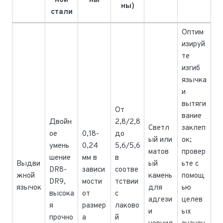
ной
ны
ны)
стали
Оптим
изируй
те
изгиб
язычка
и
вытяги
От
вание
Двойн
2,8/2,8
Светл
заклеп
ое
0,18-
до
ый или
ок;
умень
0,24
5,6/5,6
матов
провер
шение
мм в
в
Выдви
ый
ьте с
DR8-
зависи
соотве
жной
камень
помощ
DR9,
мости
тствии
язычок
для
ью
высока
от
с
адгези
целев
я
размер
лаково
и
ых
прочно
а
й