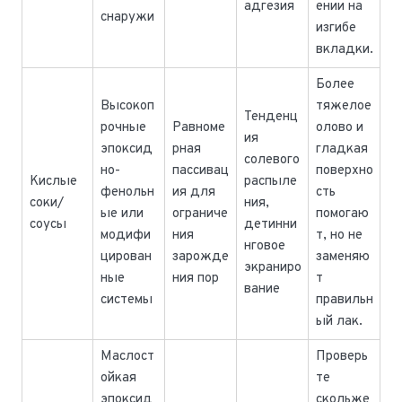
адгезия
ении на
снаружи
изгибе
вкладки.
Более
Высокоп
тяжелое
Тенденц
рочные
Равноме
олово и
ия
эпоксид
рная
гладкая
солевого
но-
пассивац
поверхно
Кислые
распыле
фенольн
ия для
сть
соки/
ния,
ые или
ограниче
помогаю
соусы
детинни
модифи
ния
т, но не
нговое
цирован
зарожде
заменяю
экраниро
ные
ния пор
т
вание
системы
правильн
ый лак.
Маслост
Проверь
ойкая
те
эпоксид
скольже