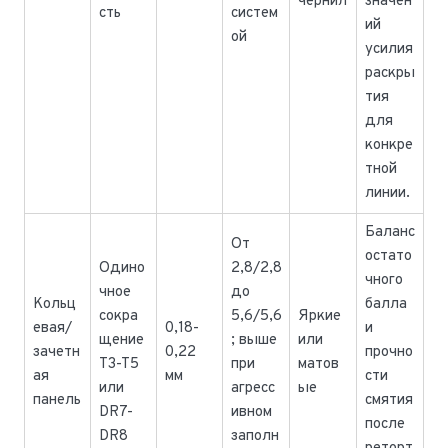
чернил
значен
сть
систем
ий
ой
усилия
раскры
тия
для
конкре
тной
линии.
Баланс
От
остато
Одино
2,8/2,8
чного
чное
до
Кольц
балла
сокра
5,6/5,6
Яркие
евая/
0,18-
и
щение
; выше
или
зачетн
0,22
прочно
T3-T5
при
матов
ая
мм
сти
или
агресс
ые
панель
смятия
DR7-
ивном
после
DR8
заполн