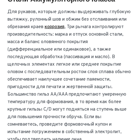
Для рукавов, которые должны выдерживать глубокую
вытяжку, рулонный шов и обжим без отслаивания или
обрезания краев
коррозия
, Три рычага контролируют
производительность: марка и отпуск основной стали,
масса и баланс оловянного покрытия
(дифференциальное или одинаковое), а также
последующая обработка (пассивация и масло). В
щелочных элементах легкое или среднее покрытие
оловом с последовательным ростом слоя сплава обычно
обеспечивает наилучшее сочетание паяемости,
пригодности для печати и жертвенной защиты.
Большинство гильз AA/AAA предпочитают умеренную
температуру для формования, в то время как более
крупные гильзы C/D могут подняться на ступень выше
для повышения прочности обруча. Если вы
сомневаетесь, проведите формовочный купон и
испытание погружением в собственный электролит,
чтобы подтвердить наличие окна.