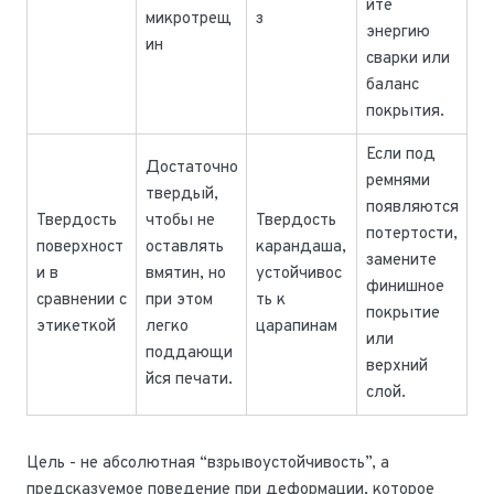
йте
микротрещ
з
энергию
ин
сварки или
баланс
покрытия.
Если под
Достаточно
ремнями
твердый,
появляются
Твердость
чтобы не
Твердость
потертости,
поверхност
оставлять
карандаша,
замените
и в
вмятин, но
устойчивос
финишное
сравнении с
при этом
ть к
покрытие
этикеткой
легко
царапинам
или
поддающи
верхний
йся печати.
слой.
Цель - не абсолютная “взрывоустойчивость”, а
предсказуемое поведение при деформации, которое