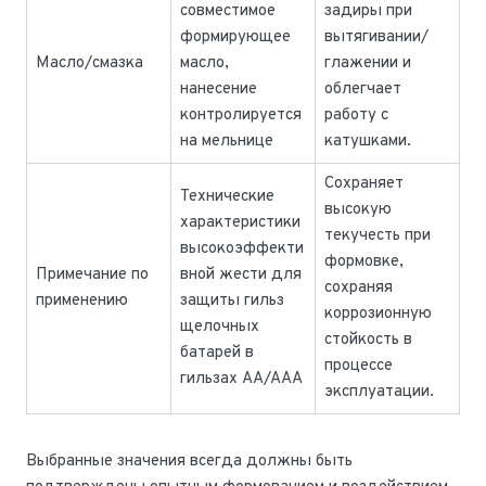
совместимое
задиры при
формирующее
вытягивании/
Масло/смазка
масло,
глажении и
нанесение
облегчает
контролируется
работу с
на мельнице
катушками.
Сохраняет
Технические
высокую
характеристики
текучесть при
высокоэффекти
формовке,
Примечание по
вной жести для
сохраняя
применению
защиты гильз
коррозионную
щелочных
стойкость в
батарей в
процессе
гильзах AA/AAA
эксплуатации.
Выбранные значения всегда должны быть