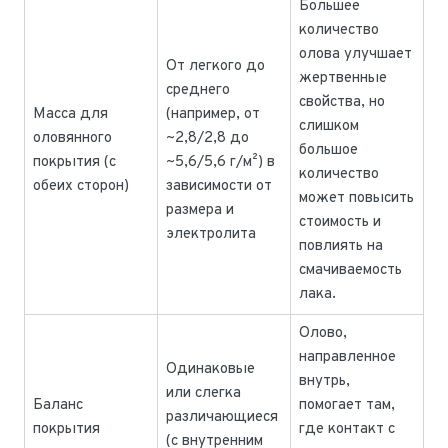
Большее
количество
олова улучшает
От легкого до
жертвенные
среднего
свойства, но
Масса для
(например, от
слишком
оловянного
~2,8/2,8 до
большое
покрытия (с
~5,6/5,6 г/м²) в
количество
обеих сторон)
зависимости от
может повысить
размера и
стоимость и
электролита
повлиять на
смачиваемость
лака.
Олово,
направленное
Одинаковые
внутрь,
или слегка
Баланс
помогает там,
различающиеся
покрытия
где контакт с
(с внутренним