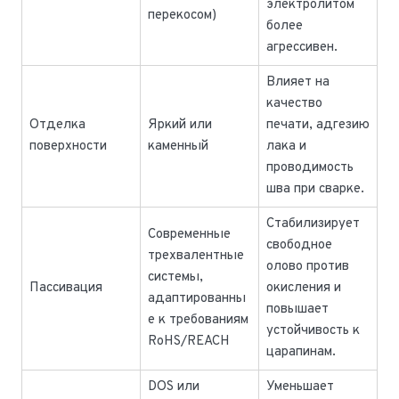
электролитом
перекосом)
более
агрессивен.
Влияет на
качество
Отделка
Яркий или
печати, адгезию
поверхности
каменный
лака и
проводимость
шва при сварке.
Стабилизирует
Современные
свободное
трехвалентные
олово против
системы,
Пассивация
окисления и
адаптированны
повышает
е к требованиям
устойчивость к
RoHS/REACH
царапинам.
DOS или
Уменьшает