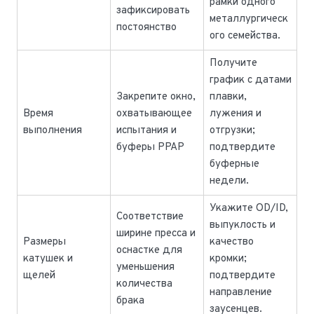
рамки одного
зафиксировать
металлургическ
постоянство
ого семейства.
Получите
график с датами
Закрепите окно,
плавки,
Время
охватывающее
лужения и
выполнения
испытания и
отгрузки;
буферы PPAP
подтвердите
буферные
недели.
Укажите OD/ID,
Соответствие
выпуклость и
ширине пресса и
Размеры
качество
оснастке для
катушек и
кромки;
уменьшения
щелей
подтвердите
количества
направление
брака
заусенцев.