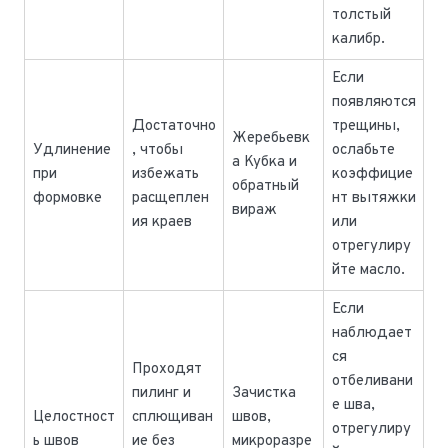
толстый
калибр.
Если
появляются
Достаточно
трещины,
Жеребьевк
Удлинение
, чтобы
ослабьте
а Кубка и
при
избежать
коэффицие
обратный
формовке
расщеплен
нт вытяжки
вираж
ия краев
или
отрегулиру
йте масло.
Если
наблюдает
ся
Проходят
отбеливани
пилинг и
Зачистка
е шва,
Целостност
сплющиван
швов,
отрегулиру
ь швов
ие без
микроразре