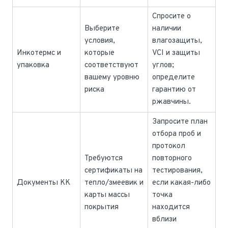
Спросите о
Выберите
наличии
условия,
влагозащиты,
Инкотермс и
которые
VCI и защиты
упаковка
соответствуют
углов;
вашему уровню
определите
риска
гарантию от
ржавчины.
Запросите план
отбора проб и
протокол
Требуются
повторного
сертификаты на
тестирования,
Документы КК
тепло/змеевик и
если какая-либо
карты массы
точка
покрытия
находится
вблизи