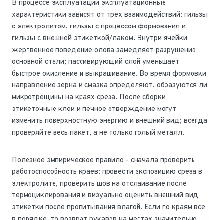
В процессе эксплуатации эксплуатационные
характеристики зависят от трех взаимодействий: гильзы
с электролитом, гильзы с процессом формования и
гильзы с внешней этикеткой/лаком. Внутри ячейки
жертвенное поведение олова замедляет разрушение
основной стали; пассивирующий слой уменьшает
быстрое окисление и выкрашивание. Во время формовки
направление зерна и смазка определяют, образуются ли
микротрещины на краях среза. После сборки
этикеточные клеи и печное отверждение могут
изменить поверхностную энергию и внешний вид; всегда
проверяйте весь пакет, а не только голый металл.
Полезное эмпирическое правило - сначала проверить
работоспособность краев: провести экспозицию среза в
электролите, проверить шов на отслаивание после
термоциклирования и визуально оценить внешний вид
этикетки после пропитывания влагой. Если по краям все
в порядке, то возврат рукавов на местах значительно