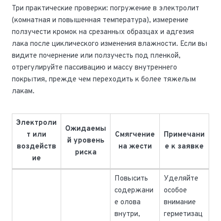
Три практические проверки: погружение в электролит
(комнатная и повышенная температура), измерение
ползучести кромок на срезанных образцах и адгезия
лака после циклического изменения влажности. Если вы
видите почернение или ползучесть под пленкой,
отрегулируйте пассивацию и массу внутреннего
покрытия, прежде чем переходить к более тяжелым
лакам.
Электроли
Ожидаемы
т или
Смягчение
Примечани
й уровень
воздейств
на жести
е к заявке
риска
ие
Повысить
Уделяйте
содержани
особое
е олова
внимание
внутри,
герметизац