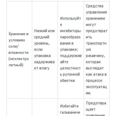
Средства
управления
Используйт
хранением
е
могут
Низкий или
ингибиторы
предотврат
Хранение в
средний
парообразо
ить
условиях
уровень,
вания в
транспортн
соли/
если
упаковке;
ую
влажности
упаковка
поддержив
ржавчину,
(неэлектро
задержива
айте
которая
литный)
ет влагу
целостност
выглядит
ь рулонной
как атака в
обмотки
процессе
эксплуатац
ии.
Предотвра
Избегайте
щает
гальваниче
появление