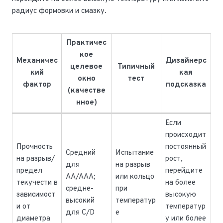
радиус формовки и смазку.
Практичес
кое
Механичес
Дизайнерс
целевое
Типичный
кий
кая
окно
тест
фактор
подсказка
(качестве
нное)
Если
происходит
Прочность
постоянный
Средний
Испытание
на разрыв/
рост,
для
на разрыв
предел
перейдите
AA/AAA;
или кольцо
текучести в
на более
средне-
при
зависимост
высокую
высокий
температур
и от
температур
для C/D
е
диаметра
у или более