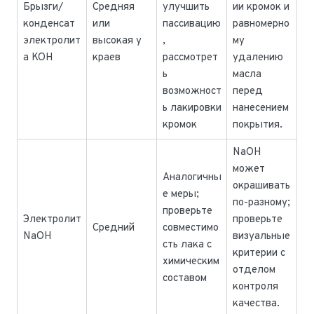
Брызги/
Средняя
улучшить
ии кромок и
конденсат
или
пассивацию
равномерно
электролит
высокая у
,
му
а KOH
краев
рассмотрет
удалению
ь
масла
возможност
перед
ь лакировки
нанесением
кромок
покрытия.
NaOH
может
Аналогичны
окрашивать
е меры;
по-разному;
проверьте
Электролит
проверьте
Средний
совместимо
NaOH
визуальные
сть лака с
критерии с
химическим
отделом
составом
контроля
качества.