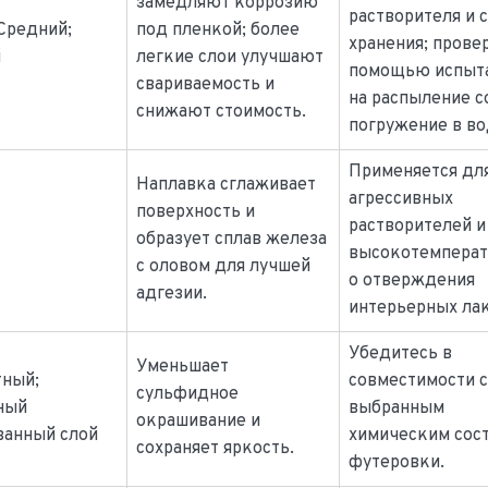
замедляют коррозию
растворителя и 
Средний;
под пленкой; более
хранения; прове
й
легкие слои улучшают
помощью испыт
свариваемость и
на распыление с
снижают стоимость.
погружение в во
Применяется дл
Наплавка сглаживает
агрессивных
поверхность и
растворителей и
образует сплав железа
высокотемперат
с оловом для лучшей
о отверждения
адгезии.
интерьерных лак
Убедитесь в
Уменьшает
тный;
совместимости 
сульфидное
ный
выбранным
окрашивание и
ванный слой
химическим сос
сохраняет яркость.
футеровки.