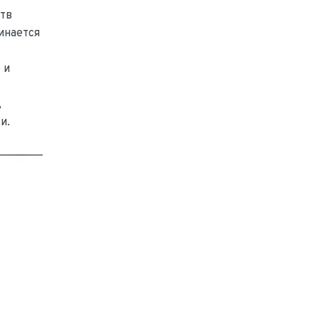
ств
инается
 и
,
и.