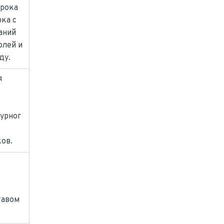
срока
рка с
аний
олей и
ду.
я
урног
ов.
с
тавом