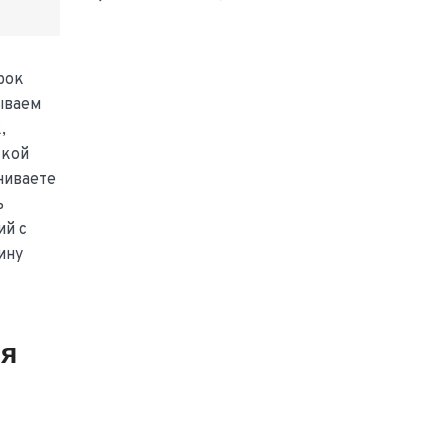
рок
ываем
,
ской
ниваете
ь
ий с
ину
ия