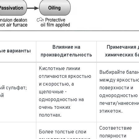
Влияние на
Примечания 
ые варианты
производительность
химических б
Кислотные линии
Выбирайте бала
отличаются яркостью
между яркость
и скоростью, а
ый сульфат;
поверхности и
щелочные -
ой
однородностью
однородностью на
печати/нанесен
очень тонких
этикеток.
полотнах.
Соответствие
Более толстые слои
полярности