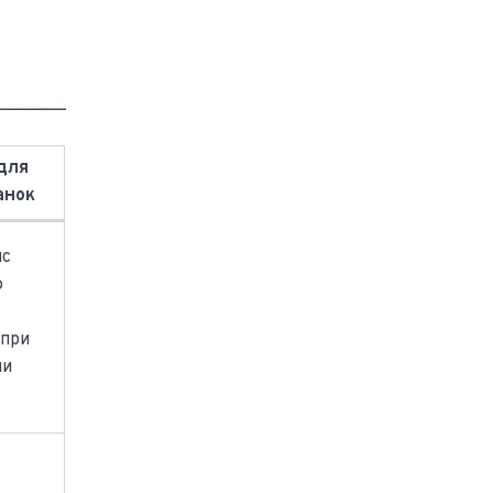
для
анок
нс
ю
 при
ии