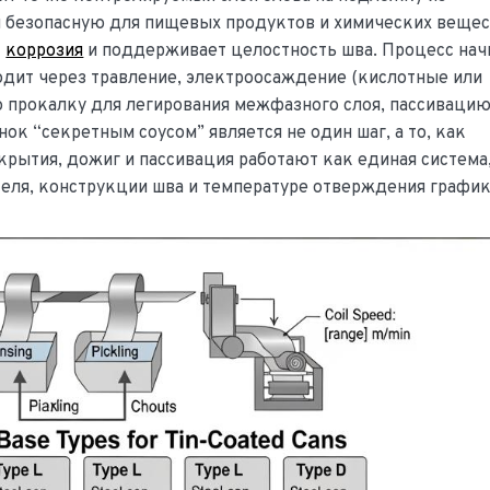
я безопасную для пищевых продуктов и химических веще
т
коррозия
и поддерживает целостность шва. Процесс нач
ходит через травление, электроосаждение (кислотные или
 прокалку для легирования межфазного слоя, пассивацию
ок “секретным соусом” является не один шаг, а то, как
крытия, дожиг и пассивация работают как единая система
еля, конструкции шва и температуре отверждения график