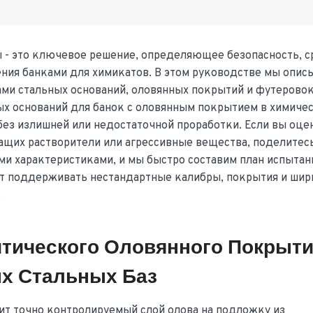
 - это ключевое решение, определяющее безопасность, с
ния банками для химикатов. В этом руководстве мы опис
ми стальных оснований, оловянных покрытий и футеровок
ных оснований для банок с оловянным покрытием в химиче
 без излишней или недостаточной проработки. Если вы оце
ащих растворители или агрессивные вещества, поделитес
и характеристиками, и мы быстро составим план испытан
ет поддерживать нестандартные калибры, покрытия и шир
.
итического Оловянного Покрыт
х Стальных Баз
ит точно контролируемый слой олова на подложку из