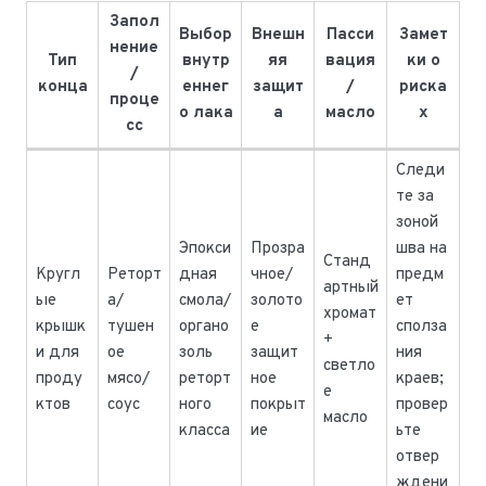
Запол
Выбор
Внешн
Пасси
Замет
нение
Тип
внутр
яя
вация
ки о
/
конца
еннег
защит
/
риска
проце
о лака
а
масло
х
сс
Следи
те за
зоной
Эпокси
Прозра
шва на
Станд
Кругл
Реторт
дная
чное/
предм
артный
ые
а/
смола/
золото
ет
хромат
крышк
тушен
органо
е
сполза
+
и для
ое
золь
защит
ния
светло
проду
мясо/
реторт
ное
краев;
е
ктов
соус
ного
покрыт
провер
масло
класса
ие
ьте
отвер
ждени