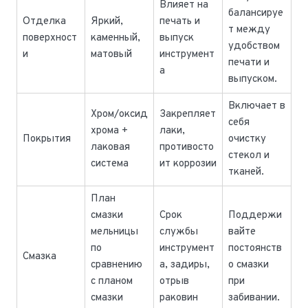
Влияет на
балансируе
Отделка
Яркий,
печать и
т между
поверхност
каменный,
выпуск
удобством
и
матовый
инструмент
печати и
а
выпуском.
Включает в
Хром/оксид
Закрепляет
себя
хрома +
лаки,
Покрытия
очистку
лаковая
противосто
стекол и
система
ит коррозии
тканей.
План
смазки
Срок
Поддержи
мельницы
службы
вайте
по
инструмент
постоянств
Смазка
сравнению
а, задиры,
о смазки
с планом
отрыв
при
смазки
раковин
забивании.