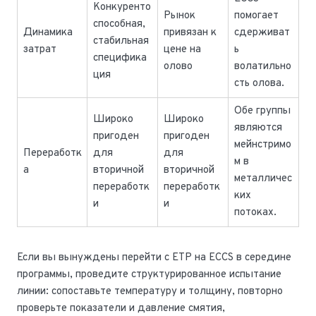
Конкуренто
Рынок
помогает
способная,
Динамика
привязан к
сдерживат
стабильная
затрат
цене на
ь
специфика
олово
волатильно
ция
сть олова.
Обе группы
Широко
Широко
являются
пригоден
пригоден
мейнстримо
Переработк
для
для
м в
а
вторичной
вторичной
металличес
переработк
переработк
ких
и
и
потоках.
Если вы вынуждены перейти с ETP на ECCS в середине
программы, проведите структурированное испытание
линии: сопоставьте температуру и толщину, повторно
проверьте показатели и давление смятия,