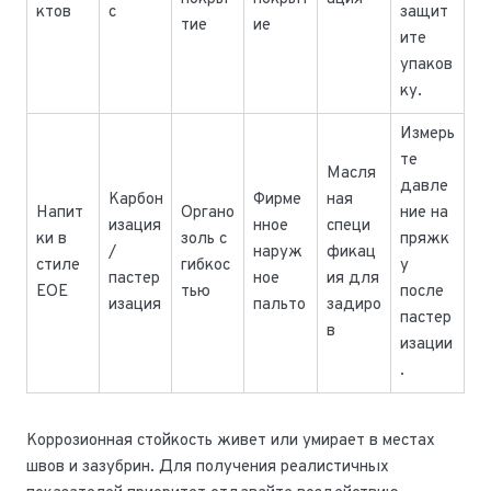
ктов
с
защит
тие
ие
ите
упаков
ку.
Измерь
те
Масля
давле
Карбон
Фирме
ная
Напит
Органо
ние на
изация
нное
специ
ки в
золь с
пряжк
/
наруж
фикац
стиле
гибкос
у
пастер
ное
ия для
EOE
тью
после
изация
пальто
задиро
пастер
в
изации
.
Коррозионная стойкость живет или умирает в местах
швов и зазубрин. Для получения реалистичных