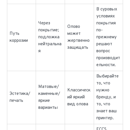
В суровых
условиях
Через
покрытия
Олово
покрытие;
по-
Путь
может
подложка
прежнему
коррозии
жертвенно
нейтральна
решают
защищать
я
вопрос
производит
ельности.
Выбирайте
то, что
Матовые/
Классическ
нужно
Эстетика/
каменные/
ий яркий
бренду, и
печать
яркие
вид олова
то, что
варианты
знает ваш
принтер.
ECCS