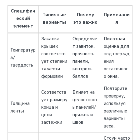
Специфич
Типичные
Почему
Примечани
еский
варианты
это важно
я
элемент
Закалка
Определяе
Пилотная
крышек
т завиток,
оценка для
Температур
соответств
прочность
подтвержд
а/
ует степени
панели,
ения
твердость
тяжести
контроль
остаточног
формовки
баллов
о окна.
Повторите
Соответств
Влияет на
проверку,
ует размеру
целостност
Толщина
используя
конца и
ь панелей/
ленты
различные
цели
пряжек и
варианты
застежки
швов
веса.
Стоун часто