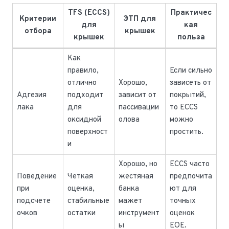
TFS (ECCS)
Практичес
Критерии
ЭТП для
для
кая
отбора
крышек
крышек
польза
Как
правило,
Если сильно
отлично
Хорошо,
зависеть от
Адгезия
подходит
зависит от
покрытий,
лака
для
пассивации
то ECCS
оксидной
олова
можно
поверхност
простить.
и
Хорошо, но
ECCS часто
Поведение
Четкая
жестяная
предпочита
при
оценка,
банка
ют для
подсчете
стабильные
мажет
точных
очков
остатки
инструмент
оценок
ы
EOE.