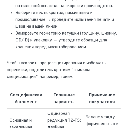
на пилотной оснастке на скорости производства.
Выберите вес покрытия, пассивацию и
промасливание → проведите испытания печати и
швов на вашей линии.
Заморозьте геометрию катушки (толщину, ширину,
OD/ID) и упаковку → утвердите образцы для
хранения перед масштабированием.
Чтобы ускорить процесс цитирования и избежать
переписки, поделитесь кратким “снимком
спецификации”, например, таким:
Специфически
Типичные
Примечание
й элемент
варианты
покупателя
Одинарная
Баланс между
Основная и
редукция T2-T5;
формуемостью и
закаленная
двойная