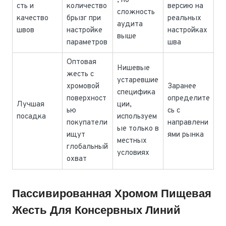
, но
сть и
количество
версию на
сложность
качество
брызг при
реальных
аудита
швов
настройке
настройках
выше
параметров
шва
Оптовая
Нишевые
жесть с
устаревшие
хромовой
Заранее
специфика
поверхност
определите
Лучшая
ции,
ью
сь с
посадка
используем
покупатели
направлени
ые только в
ищут
ями рынка
местных
глобальный
условиях
охват
Пассивированная Хромом Пищевая
Жесть Для Консервных Линий