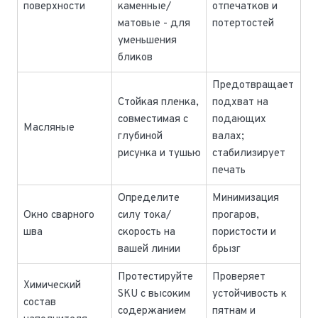
поверхности
каменные/
отпечатков и
матовые - для
потертостей
уменьшения
бликов
Предотвращает
Стойкая пленка,
подхват на
совместимая с
подающих
Масляные
глубиной
валах;
рисунка и тушью
стабилизирует
печать
Определите
Минимизация
Окно сварного
силу тока/
прогаров,
шва
скорость на
пористости и
вашей линии
брызг
Протестируйте
Проверяет
Химический
SKU с высоким
устойчивость к
состав
содержанием
пятнам и