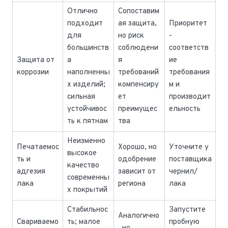
Отлично
Сопоставим
подходит
ая защита,
Приоритет
для
но риск
-
большинств
соблюдени
соответств
Защита от
а
я
ие
коррозии
наполненны
требований
требования
х изделий;
компенсиру
м и
сильная
ет
производит
устойчивос
преимущес
ельность
ть к пятнам
тва
Неизменно
Печатаемос
Хорошо, но
Уточните у
высокое
ть и
одобрение
поставщика
качество
адгезия
зависит от
чернил/
современны
лака
региона
лака
х покрытий
Стабильнос
Запустите
Аналогично
Свариваемо
ть; малое
пробную