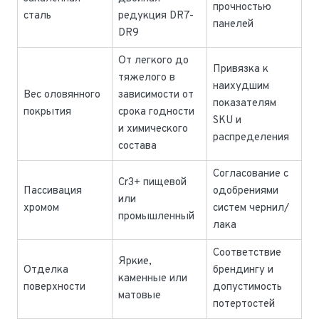
прочностью
сталь
редукция DR7-
панелей
DR9
От легкого до
Привязка к
тяжелого в
наихудшим
Вес оловянного
зависимости от
показателям
покрытия
срока годности
SKU и
и химического
распределения
состава
Согласование с
Cr3+ пищевой
Пассивация
одобрениями
или
хромом
систем чернил/
промышленный
лака
Соответствие
Яркие,
Отделка
брендингу и
каменные или
поверхности
допустимость
матовые
потертостей