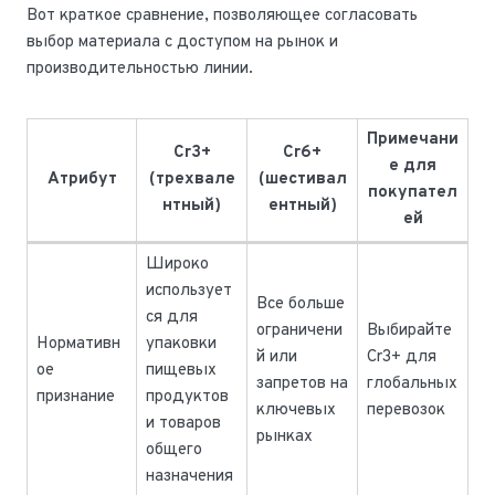
Вот краткое сравнение, позволяющее согласовать
выбор материала с доступом на рынок и
производительностью линии.
Примечани
Cr3+
Cr6+
е для
Атрибут
(трехвале
(шестивал
покупател
нтный)
ентный)
ей
Широко
использует
Все больше
ся для
ограничени
Выбирайте
Нормативн
упаковки
й или
Cr3+ для
ое
пищевых
запретов на
глобальных
признание
продуктов
ключевых
перевозок
и товаров
рынках
общего
назначения