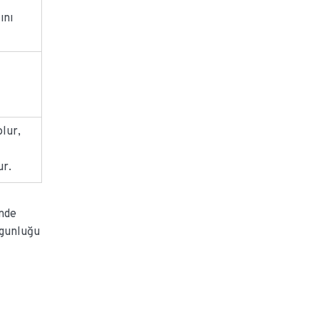
ını
lur,
ur.
inde
ygunluğu