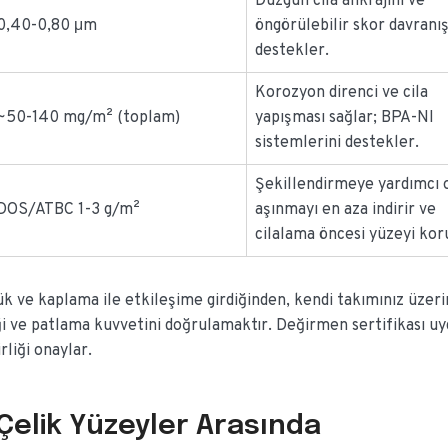
Düzgün cila ankrajını ve
0,40-0,80 μm
öngörülebilir skor davranış
destekler.
Korozyon direnci ve cila
~50-140 mg/m² (toplam)
yapışması sağlar; BPA-NI
sistemlerini destekler.
Şekillendirmeye yardımcı o
DOS/ATBC 1-3 g/m²
aşınmayı en aza indirir ve
cilalama öncesi yüzeyi kor
ük ve kaplama ile etkileşime girdiğinden, kendi takımınız üzer
liği ve patlama kuvvetini doğrulamaktır. Değirmen sertifikası u
rliği onaylar.
Çelik Yüzeyler Arasında