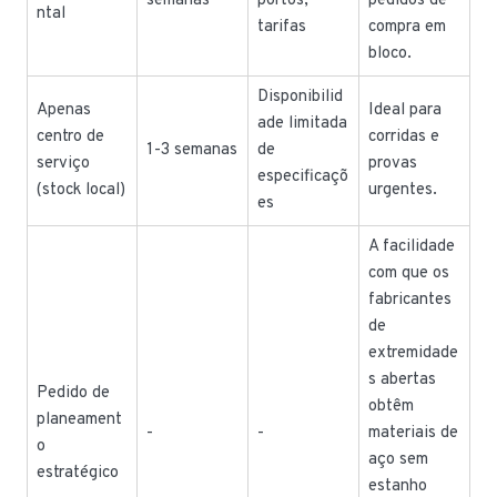
semanas
portos,
pedidos de
ntal
tarifas
compra em
bloco.
Disponibilid
Apenas
Ideal para
ade limitada
centro de
corridas e
1-3 semanas
de
serviço
provas
especificaçõ
(stock local)
urgentes.
es
A facilidade
com que os
fabricantes
de
extremidade
s abertas
Pedido de
obtêm
planeament
-
-
materiais de
o
aço sem
estratégico
estanho