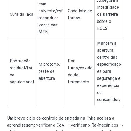
Assegura a
com
integridade
solvente/esf
Cada lote de
Cura da laca
da barreira
regar duas
fornos
sobre o
vezes com
ECCS.
MEK
Mantém a
abertura
dentro das
Pontuação
Por
Micrótomo,
especificaçõ
residual/for
turno/cavida
teste de
es para
ça
de da
abertura
segurança e
populacional
ferramenta
experiência
do
consumidor.
Um breve ciclo de controlo de entrada na linha acelera a
aprendizagem: verificar o CoA → verificar o Ra/mecânicos →