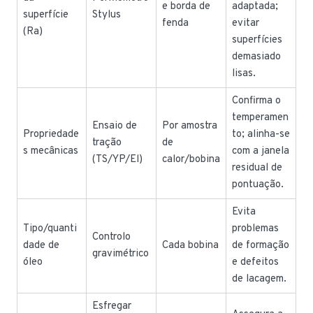
e borda de
adaptada;
superfície
Stylus
fenda
evitar
(Ra)
superfícies
demasiado
lisas.
Confirma o
temperamen
Ensaio de
Por amostra
Propriedade
to; alinha-se
tração
de
s mecânicas
com a janela
(TS/YP/El)
calor/bobina
residual de
pontuação.
Evita
Tipo/quanti
problemas
Controlo
dade de
Cada bobina
de formação
gravimétrico
óleo
e defeitos
de lacagem.
Esfregar