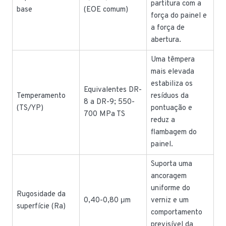
partitura com a
base
(EOE comum)
força do painel e
a força de
abertura.
Uma têmpera
mais elevada
estabiliza os
Equivalentes DR-
Temperamento
resíduos da
8 a DR-9; 550-
(TS/YP)
pontuação e
700 MPa TS
reduz a
flambagem do
painel.
Suporta uma
ancoragem
uniforme do
Rugosidade da
0,40-0,80 μm
verniz e um
superfície (Ra)
comportamento
previsível da