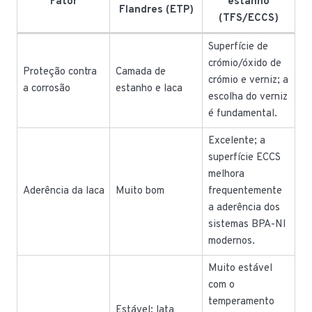
Fator
estanho
Flandres (ETP)
(TFS/ECCS)
Superfície de
crómio/óxido de
Proteção contra
Camada de
crómio e verniz; a
a corrosão
estanho e laca
escolha do verniz
é fundamental.
Excelente; a
superfície ECCS
melhora
Aderência da laca
Muito bom
frequentemente
a aderência dos
sistemas BPA-NI
modernos.
Muito estável
com o
temperamento
Estável; lata