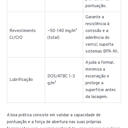
pontuação.
Garante a
resistência à
Revestimento
~50-140 mg/m²
corrosão e a
Cr/CrO
(total)
aderência do
verniz; suporta
sistemas BPA-NI.
Ajuda a formar,
minimiza a
DOS/ATBC 1-3
escoriação e
Lubrificação
g/m²
protege a
superfície antes
da lacagem.
A boa prática consiste em validar a capacidade de
pontuação e a força de abertura nas suas próprias