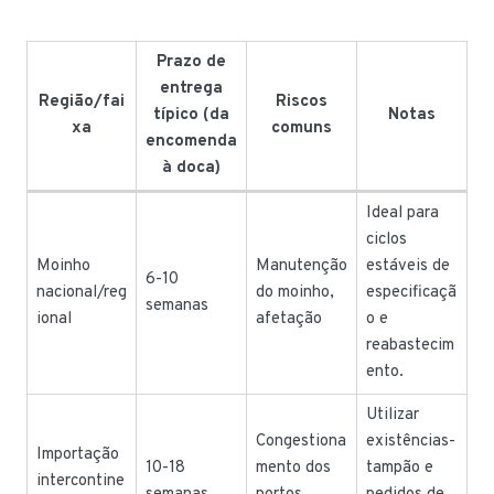
Prazo de
entrega
Região/fai
Riscos
típico (da
Notas
xa
comuns
encomenda
à doca)
Ideal para
ciclos
Moinho
Manutenção
estáveis de
6-10
nacional/reg
do moinho,
especificaçã
semanas
ional
afetação
o e
reabastecim
ento.
Utilizar
Congestiona
existências-
Importação
10-18
mento dos
tampão e
intercontine