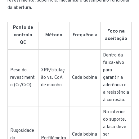
revestimento, superfície, mecânica e desempenho funcional
da abertura.
Ponto de
Foco na
controlo
Método
Frequência
aceitação
QC
Dentro da
faixa-alvo
Peso do
XRF/titulaç
para
revestiment
ão vs. CoA
Cada bobina
garantir a
o (Cr/CrO)
de moinho
aderência e
a resistência
à corrosão.
No interior
do suporte,
a laca deve
Rugosidade
Cada bobina
ser
da
Perfilómetro