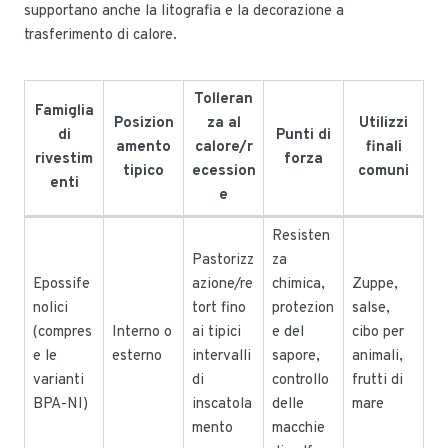
supportano anche la litografia e la decorazione a
trasferimento di calore.
Tolleran
Famiglia
Posizion
za al
Utilizzi
di
Punti di
amento
calore/r
finali
rivestim
forza
tipico
ecession
comuni
enti
e
Resisten
Pastorizz
za
Epossife
azione/re
chimica,
Zuppe,
nolici
tort fino
protezion
salse,
(compres
Interno o
ai tipici
e del
cibo per
e le
esterno
intervalli
sapore,
animali,
varianti
di
controllo
frutti di
BPA-NI)
inscatola
delle
mare
mento
macchie