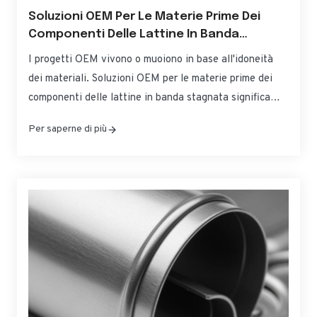
Soluzioni OEM Per Le Materie Prime Dei
Componenti Delle Lattine In Banda
Stagnata
I progetti OEM vivono o muoiono in base all'idoneità
dei materiali. Soluzioni OEM per le materie prime dei
componenti delle lattine in banda stagnata significa
bilanciare la formabilità, la resistenza alla corrosione e
Per saperne di più
la conformità alle normative senza far lievitare i costi o
le tempistiche. Questa guida traduce le specifiche in
scelte pratiche per i corpi, le estremità e le linguette
delle lattine, in modo che possiate approvvigionarvi,
qualificarvi e scalare con fiducia. Se avete bisogno di
una rapida...