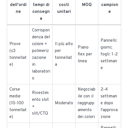
dell'ordi
tempi di
costi
MOQ
campion
ne
consegn
unitari
e
a
Corrispon
denza del
Pannelli:
Prove
colore +
Il più alto
Piano
giorni;
(≤3
polimeriz
per
flex per
fogli: 1-2
tonnellat
zazione
tonnellat
linea
settiman
e)
in
a
e
laboratori
o
Corse
Negoziab
2-4
Rivestim
medie
ile con il
settiman
ento slot
(10-100
Moderato
raggrupp
e dopo
+
tonnellat
amento
l'approva
slit/CTQ
e)
dei colori
zione