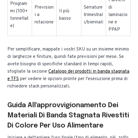
Pannelli
Program
Prevision
Serrature
di
mi (100+
Il più
i a
trimestral
laminazio
tonnellat
basso
rotazione
i/biennali
ne e
e)
PPAP
Per semplificare, mappate i vostri SKU su un insieme minimo
di larghezze e finiture, quindi fate previsioni per mese. Se
avete bisogno di specifiche standard in tempi rapidi,
sfogliate la sezione
Catalogo dei prodotti in banda stagnata
e TFS
per vedere le opzioni pronte per l'esecuzione prima di
richiedere stack personalizzati.
Guida All'approvvigionamento Dei
Materiali Di Banda Stagnata Rivestiti
Di Colore Per Uso Alimentare
Iniziare a dettagliare l'uso finale (tipo di alimento, pH, zolfo,