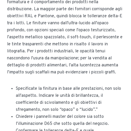
formatura e il comportamento dei prodotti nella
distribuzione. La maggior parte dei fornitori corrisponde agli
obiettivi RAL e Pantone, quindi blocca le tolleranze delta-E
tra i lotti. Le finiture vanno dall'ultra-lucido all'opaco
profondo, con opzioni speciali come l'opaco testurizzato,
l'aspetto metallico spazzolato, il soft-touch, il perlescente e
le tinte trasparenti che mettono in risalto il lavoro in
litografia. Per i prodotti industriali, le opacità tenui
nascondono l'usura da manipolazione; per la vendita al
dettaglio di prodotti alimentari, l'alta lucentezza aumenta
l'impatto sugli scaffali ma può evidenziare i piccoli graffi.
Specificate la finitura in base alle prestazioni, non solo
all'aspetto. Indicare le unità di brillantezza, il
coefficiente di scivolamento e gli obiettivi di
sfregamento, non solo “opaco” o “lucido”.”
Chiedere i pannelli master del colore sia sotto
l'illuminazione D65 che sotto quella del negozio.
Confermare le tolleranze delta-E e quale