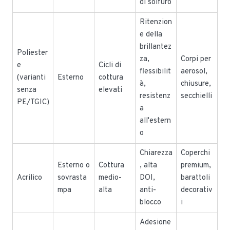
di solfuro
Ritenzion
e della
brillantez
Poliester
za,
Corpi per
e
Cicli di
flessibilit
aerosol,
(varianti
Esterno
cottura
à,
chiusure,
senza
elevati
resistenz
secchielli
PE/TGIC)
a
all'estern
o
Chiarezza
Coperchi
Esterno o
Cottura
, alta
premium,
Acrilico
sovrasta
medio-
DOI,
barattoli
mpa
alta
anti-
decorativ
blocco
i
Adesione