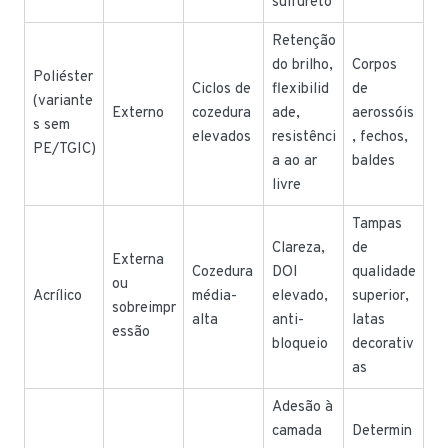
sulfureto
Retenção
do brilho,
Corpos
Poliéster
Ciclos de
flexibilid
de
(variante
Externo
cozedura
ade,
aerossóis
s sem
elevados
resistênci
, fechos,
PE/TGIC)
a ao ar
baldes
livre
Tampas
Clareza,
de
Externa
Cozedura
DOI
qualidade
ou
Acrílico
média-
elevado,
superior,
sobreimpr
alta
anti-
latas
essão
bloqueio
decorativ
as
Adesão à
camada
Determin