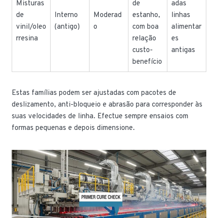
Misturas
de
adas
de
Interno
Moderad
estanho,
linhas
vinil/oleo
(antigo)
o
com boa
alimentar
rresina
relação
es
custo-
antigas
benefício
Estas famílias podem ser ajustadas com pacotes de
deslizamento, anti-bloqueio e abrasão para corresponder às
suas velocidades de linha. Efectue sempre ensaios com
formas pequenas e depois dimensione.