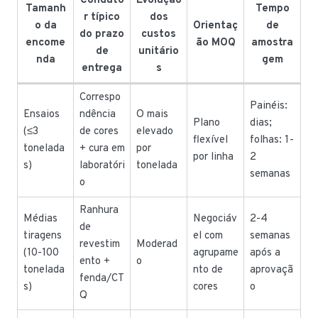
Conduto
Evolução
Tamanh
Tempo
r típico
dos
o da
Orientaç
de
do prazo
custos
encome
ão MOQ
amostra
de
unitário
nda
gem
entrega
s
Correspo
Painéis:
Ensaios
ndência
O mais
Plano
dias;
(≤3
de cores
elevado
flexível
folhas: 1-
tonelada
+ cura em
por
por linha
2
s)
laboratóri
tonelada
semanas
o
Ranhura
Médias
Negociáv
2-4
de
tiragens
el com
semanas
revestim
Moderad
(10-100
agrupame
após a
ento +
o
tonelada
nto de
aprovaçã
fenda/CT
s)
cores
o
Q