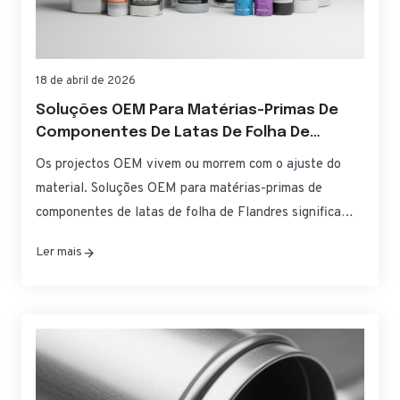
18 de abril de 2026
Soluções OEM Para Matérias-Primas De
Componentes De Latas De Folha De
Flandres
Os projectos OEM vivem ou morrem com o ajuste do
material. Soluções OEM para matérias-primas de
componentes de latas de folha de Flandres significa
equilibrar a formabilidade, a resistência à corrosão e a
Ler mais
conformidade regulamentar sem aumentar os custos ou
os prazos. Este guia traduz as especificações em
escolhas práticas para corpos, extremidades e abas de
latas - para que possa adquirir, qualificar e dimensionar
com confiança. Se precisar de rapidez,...