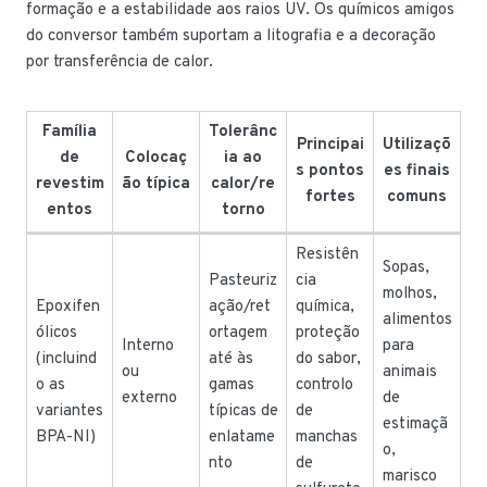
formação e a estabilidade aos raios UV. Os químicos amigos
do conversor também suportam a litografia e a decoração
por transferência de calor.
Família
Tolerânc
Principai
Utilizaçõ
de
Colocaç
ia ao
s pontos
es finais
revestim
ão típica
calor/re
fortes
comuns
entos
torno
Resistên
Sopas,
Pasteuriz
cia
molhos,
Epoxifen
ação/ret
química,
alimentos
ólicos
ortagem
proteção
Interno
para
(incluind
até às
do sabor,
ou
animais
o as
gamas
controlo
externo
de
variantes
típicas de
de
estimaçã
BPA-NI)
enlatame
manchas
o,
nto
de
marisco