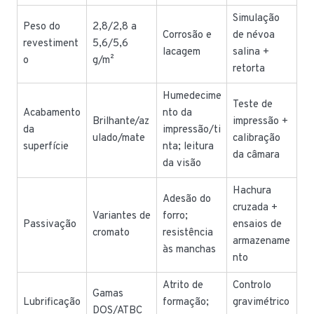
Simulação
Peso do
2,8/2,8 a
Corrosão e
de névoa
revestiment
5,6/5,6
lacagem
salina +
o
g/m²
retorta
Humedecime
Teste de
Acabamento
nto da
Brilhante/az
impressão +
da
impressão/ti
ulado/mate
calibração
superfície
nta; leitura
da câmara
da visão
Hachura
Adesão do
cruzada +
Variantes de
forro;
Passivação
ensaios de
cromato
resistência
armazename
às manchas
nto
Atrito de
Controlo
Gamas
Lubrificação
formação;
gravimétrico
DOS/ATBC