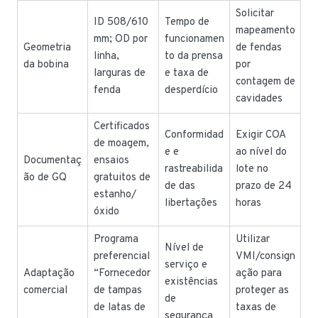
Solicitar
ID 508/610
Tempo de
mapeamento
mm; OD por
funcionamen
Geometria
de fendas
linha,
to da prensa
da bobina
por
larguras de
e taxa de
contagem de
fenda
desperdício
cavidades
Certificados
Conformidad
Exigir COA
de moagem,
e e
ao nível do
Documentaç
ensaios
rastreabilida
lote no
ão de GQ
gratuitos de
de das
prazo de 24
estanho/
libertações
horas
óxido
Programa
Utilizar
Nível de
preferencial
VMI/consign
serviço e
Adaptação
“Fornecedor
ação para
existências
comercial
de tampas
proteger as
de
de latas de
taxas de
segurança