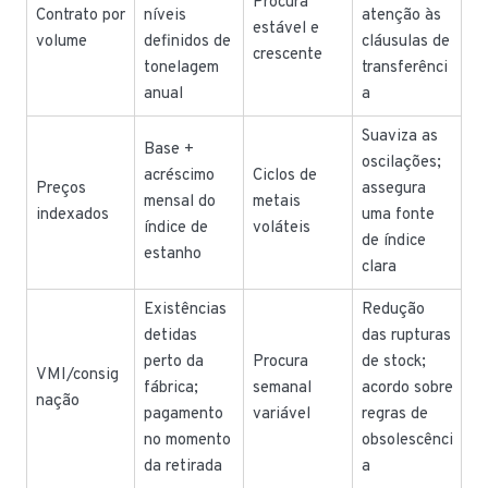
Procura
Contrato por
níveis
atenção às
estável e
volume
definidos de
cláusulas de
crescente
tonelagem
transferênci
anual
a
Suaviza as
Base +
oscilações;
acréscimo
Ciclos de
Preços
assegura
mensal do
metais
indexados
uma fonte
índice de
voláteis
de índice
estanho
clara
Existências
Redução
detidas
das rupturas
perto da
Procura
de stock;
VMI/consig
fábrica;
semanal
acordo sobre
nação
pagamento
variável
regras de
no momento
obsolescênci
da retirada
a