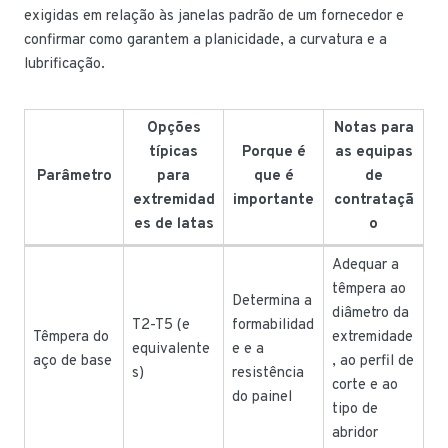
exigidas em relação às janelas padrão de um fornecedor e
confirmar como garantem a planicidade, a curvatura e a
lubrificação.
Opções
Notas para
típicas
Porque é
as equipas
Parâmetro
para
que é
de
extremidad
importante
contrataçã
es de latas
o
Adequar a
têmpera ao
Determina a
diâmetro da
T2-T5 (e
formabilidad
Têmpera do
extremidade
equivalente
e e a
aço de base
, ao perfil de
s)
resistência
corte e ao
do painel
tipo de
abridor