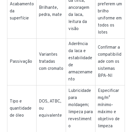
da tinta,
Acabamento
preferem um
Brilhante,
ancoragem
da
brilho
pedra, mate
da laca,
superfície
uniforme em
leitura da
todos os
visão
lotes
Aderência
Confirmar a
da laca e
Variantes
compatibilid
estabilidade
Passivação
tratadas
ade com os
de
com cromato
sistemas
armazename
BPA-NI
nto
Lubricidade
Especificar
para
mg/m²
Tipo e
DOS, ATBC,
moldagem;
mínimo-
quantidade
ou
limpeza para
máximo e
de óleo
equivalente
revestiment
objetivo de
o
limpeza