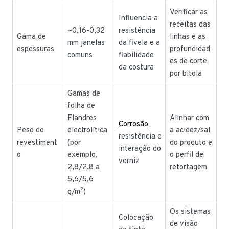
Verificar as
Influencia a
receitas das
~0,16-0,32
resistência
Gama de
linhas e as
mm janelas
da fivela e a
espessuras
profundidad
comuns
fiabilidade
es de corte
da costura
por bitola
Gamas de
folha de
Flandres
Alinhar com
Corrosão
Peso do
electrolítica
a acidez/sal
resistência e
revestiment
(por
do produto e
interação do
o
exemplo,
o perfil de
verniz
2,8/2,8 a
retortagem
5,6/5,6
g/m²)
Os sistemas
Colocação
de visão