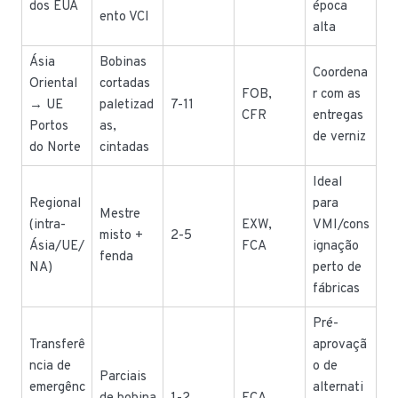
dos EUA
época
ento VCI
alta
Ásia
Bobinas
Coordena
Oriental
cortadas
FOB,
r com as
→ UE
paletizad
7-11
CFR
entregas
Portos
as,
de verniz
do Norte
cintadas
Ideal
Regional
para
Mestre
(intra-
EXW,
VMI/cons
misto +
2-5
Ásia/UE/
FCA
ignação
fenda
NA)
perto de
fábricas
Pré-
Transferê
aprovaçã
ncia de
o de
Parciais
emergênc
alternati