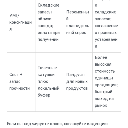
Складские
е
запасы
Переменны
складских
VMI/
вблизи
й
запасов;
консигнаци
завода;
еженедель
соглашение
я
оплата при
ный спрос
о правилах
получении
устаревани
я
Более
высокая
Точечные
стоимость
Спот +
катушки
Пандусы
единицы
запас
плюс
для новых
продукции;
прочности
локальный
продуктов
быстрый
буфер
выход на
рынок
Если вы хеджируете олово, согласуйте каденцию