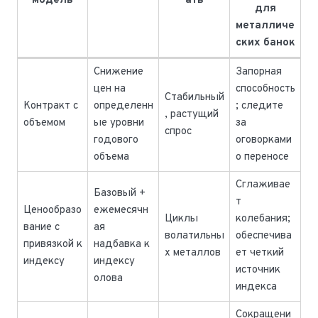
модель
ать
для
металличе
ских банок
Снижение
Запорная
цен на
способность
Стабильный
Контракт с
определенн
; следите
, растущий
объемом
ые уровни
за
спрос
годового
оговорками
объема
о переносе
Сглаживае
Базовый +
т
Ценообразо
ежемесячн
Циклы
колебания;
вание с
ая
волатильны
обеспечива
привязкой к
надбавка к
х металлов
ет четкий
индексу
индексу
источник
олова
индекса
Сокращени