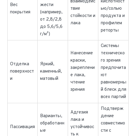
взаимодейс
кислотност
Вес
жести
твие
ью/солью
покрытия
(например,
стойкости и
продукта и
от 2,8/2,8
лака
профилем
до 5,6/5,6
реторты
г/м²)
Системы
Нанесение
техническо
краски,
го зрения
Отделка
Яркий,
закреплени
предпочита
поверхност
каменный,
е лака,
ют
и
матовый
чтение
равномерны
зрения
й блеск для
всех партий
Подтверж
Адгезия
Варианты,
дение
лака и
обработанн
совместимо
Пассивация
устойчивос
ые
сти с
ть к