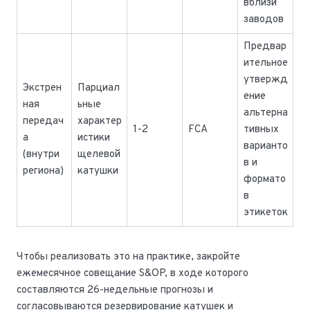
вблизи
заводов
Предвар
ительное
утвержд
Экстрен
Парциал
ение
ная
ьные
альтерна
передач
характер
1-2
FCA
тивных
а
истики
варианто
(внутри
щелевой
в и
региона)
катушки
формато
в
этикеток
Чтобы реализовать это на практике, закройте
ежемесячное совещание S&OP, в ходе которого
составляются 26-недельные прогнозы и
согласовываются резервирование катушек и