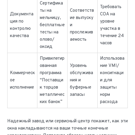
Сертифика
Требовать
ты на
Соответств
Документа
СОА на
мельницу,
ие выпуску
ция по
уровне
бесплатные
и
контролю
участка в
тесты на
прослежив
качества
течение 24
олово/
аемость
часов
оксид
Привилегир
Использова
ованная
Уровень
ние VMI/
Коммерческ
программа
обслужива
консигнаци
ое
“Поставщи
ния и
и для
исполнение
к торцов
буферные
защиты
металличес
запасы
норм
ких банок”
расхода
Надежный завод или сервисный центр покажет, как эти
окна накладываются на ваши точные конечные