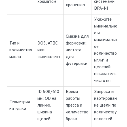
хроматом
системами
хранению
BPA-NI
Укажите
минимально
е и
Смазка для
максимальн
Тип и
DOS, ATBC
формовки;
ое
количество
или
чистота
количество
масла
эквивалент
для
мг/м² и
футеровки
целевой
показатель
чистоты
ID 508/610
Время
Запросите
мм; OD на
работы
картирован
Геометрия
линию,
пресса и
ие щели по
катушки
ширина
количество
количеству
щелей
брака
полостей