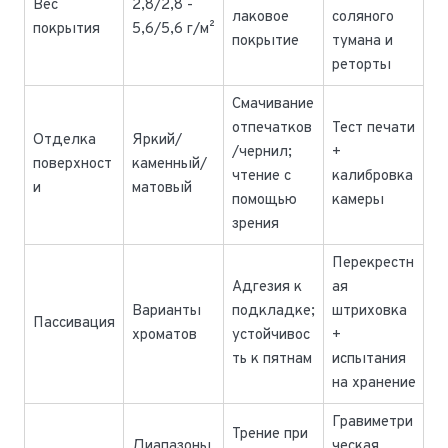
Вес
2,8/2,8 -
лаковое
соляного
покрытия
5,6/5,6 г/м²
покрытие
тумана и
реторты
Смачивание
отпечатков
Тест печати
Отделка
Яркий/
/чернил;
+
поверхност
каменный/
чтение с
калибровка
и
матовый
помощью
камеры
зрения
Перекрестн
Адгезия к
ая
Варианты
подкладке;
штриховка
Пассивация
хроматов
устойчивос
+
ть к пятнам
испытания
на хранение
Гравиметри
Трение при
Диапазоны
ческая