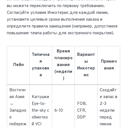
вы можете переключить по первому требованию.
Согласуйте условия Инкотермс для каждой линии,
установите целевые сроки выполнения заказа и
определите правила замещения (например, допустимое
повышение темпа работы для экстренного покрытия).
Время
Типична
Вариант
планиро
я
ы
Примеч
Лейн
вания
упаковк
Инкотер
ания
(недели
а
мс
)
Восточн
Создайт
ая Азия
Катушки
е запас в
→
Eye-to-
FOB,
2-3
Западно
the-sky с
6-10
CFR,
недели
е
обмотко
DDP
перед
побереж
й VCI
пиком