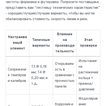
чистоты формовки и футеровки. Попросите поставщика
представить вам “лестницу технических характеристик”
- хорошие/лучшие/лучшие варианты, чтобы вы могли
сбалансировать стоимость, скорость линии и риск.
Влияние
Настраива
Типичные
на
Этап
емый
варианты
производи
проверки
элемент
тельность
Испытание
Открываем
T3 @ 0,18
на
Сопряжени
ость в
мм; T4 @
растяжение
е темперов
сравнении с
0,20 мм; и
кольца +
и калибров
прочностью
т.д.
пряжка/
панели
давление
Моделиров
Коррозия и
ание