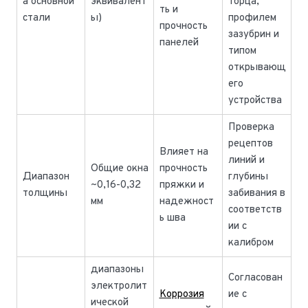
а основной
эквивалент
торца,
ть и
стали
ы)
профилем
прочность
зазубрин и
панелей
типом
открывающ
его
устройства
Проверка
рецептов
Влияет на
линий и
Общие окна
прочность
Диапазон
глубины
~0,16-0,32
пряжки и
толщины
забивания в
мм
надежност
соответств
ь шва
ии с
калибром
диапазоны
Согласован
электролит
Коррозия
ие с
ической