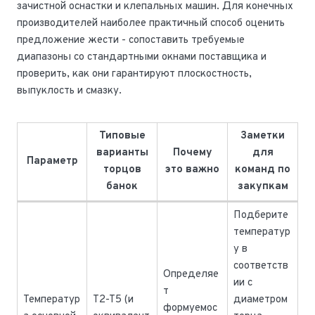
зачистной оснастки и клепальных машин. Для конечных
производителей наиболее практичный способ оценить
предложение жести - сопоставить требуемые
диапазоны со стандартными окнами поставщика и
проверить, как они гарантируют плоскостность,
выпуклость и смазку.
Типовые
Заметки
варианты
Почему
для
Параметр
торцов
это важно
команд по
банок
закупкам
Подберите
температур
у в
соответств
Определяе
ии с
т
Температур
T2-T5 (и
диаметром
формуемос