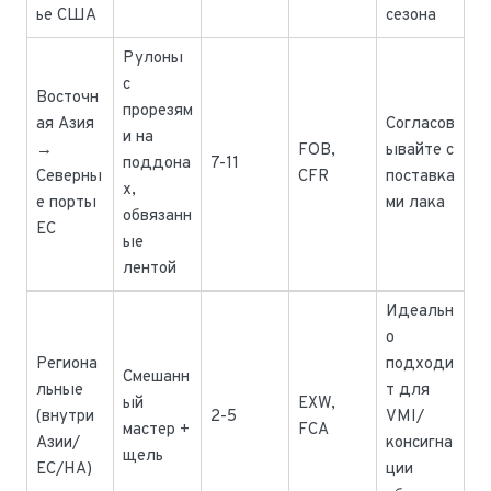
ье США
сезона
Рулоны
с
Восточн
прорезям
ая Азия
Согласов
и на
→
FOB,
ывайте с
поддона
7-11
Северны
CFR
поставка
х,
е порты
ми лака
обвязанн
ЕС
ые
лентой
Идеальн
о
Региона
подходи
Смешанн
льные
т для
ый
EXW,
(внутри
2-5
VMI/
мастер +
FCA
Азии/
консигна
щель
ЕС/НА)
ции